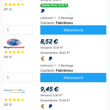
Versand: 4,90 €
star
star
star
star
star_half
Bester Preis 13,10 €
(97 %)
Lieferzeit: 1 - 3 Werktage
Zustand:
Fabrikneu
Warenkorb
8,52 €
2
Versand: 10,10 €
star
star
star
star
star_half
2
Gesamtpreis: 18,62 €
(93 %)
Lieferzeit: 1 - 3 Werktage
Zustand:
Fabrikneu
Warenkorb
9,45 €
2
Versand: 5,95 €
star
star
star
star
star_half
2
Gesamtpreis: 15,40 €
(92 %)