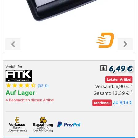
chevron_left
chevron_right
Previous
Next
6,49 €
insert_chart_outlined
Verkäufer
Letzter Artikel
star
star
star
star
star_half
2
Versand: 6,90 €
(93 %)
Auf Lager
2
Gesamt: 13,39 €
4 Beobachten diesen Artikel
ab 8,16 €
fabrikneu