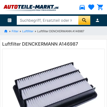
directions_car
favorite
shopping_cart
search
ballot
person
Filter
Luftfilter
Luftfilter DENCKERMANN A146987
Luftfilter DENCKERMANN A146987