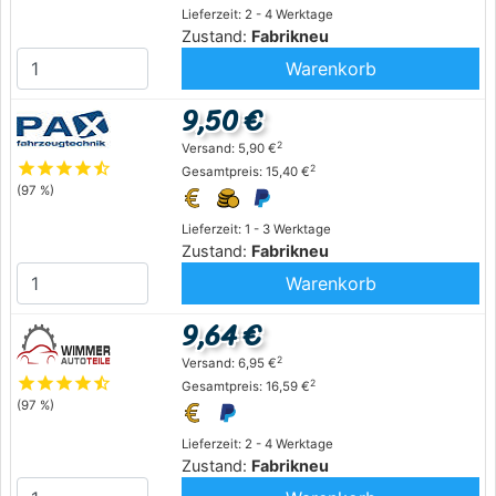
Lieferzeit: 2 - 4 Werktage
Zustand:
Fabrikneu
Warenkorb
9,50 €
2
Versand: 5,90 €
star
star
star
star
star_half
2
Gesamtpreis: 15,40 €
(97 %)
Lieferzeit: 1 - 3 Werktage
Zustand:
Fabrikneu
Warenkorb
9,64 €
2
Versand: 6,95 €
star
star
star
star
star_half
2
Gesamtpreis: 16,59 €
(97 %)
Lieferzeit: 2 - 4 Werktage
Zustand:
Fabrikneu