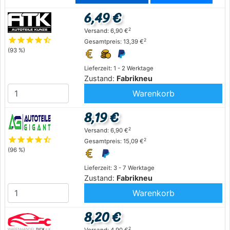
6,49 €
2
Versand: 6,90 €
star
star
star
star
star_half
2
Gesamtpreis: 13,39 €
(93 %)
Lieferzeit: 1 - 2 Werktage
Zustand:
Fabrikneu
Warenkorb
8,19 €
2
Versand: 6,90 €
star
star
star
star
star_half
2
Gesamtpreis: 15,09 €
(96 %)
Lieferzeit: 3 - 7 Werktage
Zustand:
Fabrikneu
Warenkorb
8,20 €
2