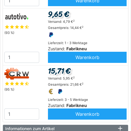
Warenkorb
9,65 €
2
Versand: 4,79 €
star
star
star
star
star_half
2
Gesamtpreis: 14,44 €
(93 %)
Lieferzeit: 1 - 3 Werktage
Zustand:
Fabrikneu
Warenkorb
15,71 €
2
Versand: 5,95 €
star
star
star
star
star_half
2
Gesamtpreis: 21,66 €
(95 %)
Lieferzeit: 3 - 5 Werktage
Zustand:
Fabrikneu
Warenkorb
Informationen zum Artikel