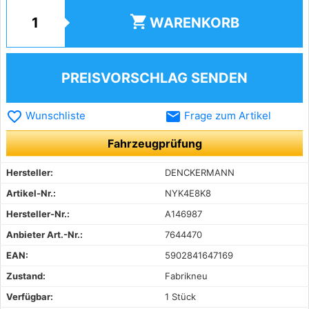
shopping_cart
WARENKORB
PREISVORSCHLAG SENDEN
favorite_border
email
Wunschliste
Frage zum Artikel
Fahrzeugprüfung
Hersteller:
DENCKERMANN
Artikel-Nr.:
NYK4E8K8
Hersteller-Nr.:
A146987
Anbieter Art.-Nr.:
7644470
EAN:
5902841647169
Zustand:
Fabrikneu
Verfügbar:
1 Stück