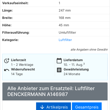
Verkaufseinheit:
1
Länge:
247 mm
Breite:
168 mm
Höhe:
45 mm
Filterausführung:
Umluftfilter
Kategorie:
Luftfilter
alle Angaben ohne Gewähr
more_time
calendar_today
Lieferzeit
Lieferdatum
3
1 - 2 Werktage
10. - 11. Aug.
undo
receipt
Widerrufsrecht
Gewährleistung
14 Tage
24 Monate
Alle Anbieter zum Ersatzteil: Luftfilter
DENCKERMANN A146987
arrow_downward
Artikelpreis
Gesamtpreis