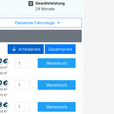
receipt
Gewährleistung
24 Monate
arrow_right
Passende Fahrzeuge
arrow_downward
Artikelpreis
Gesamtpreis
0 €
Warenkorb
2
,00 €
2
,50 €
0 €
Warenkorb
2
,10 €
2
,70 €
3 €
Warenkorb
2
,00 €