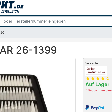
399
EAR 26-1399
Verkäufer
star
star
star
star
star_outline
Auf Lager
5 Beobachten diese