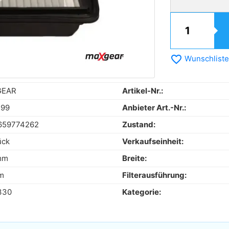
favorite_border
Wunschliste
GEAR
Artikel-Nr.:
399
Anbieter Art.-Nr.:
659774262
Zustand:
ück
Verkaufseinheit:
mm
Breite:
m
Filterausführung:
330
Kategorie: