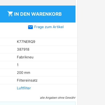
shopping_cart
IN DEN
WARENKORB
email
Frage zum Artikel
K77NERQ9
387918
Fabrikneu
1
200 mm
Filtereinsatz
Luftfilter
alle Angaben ohne Gewähr