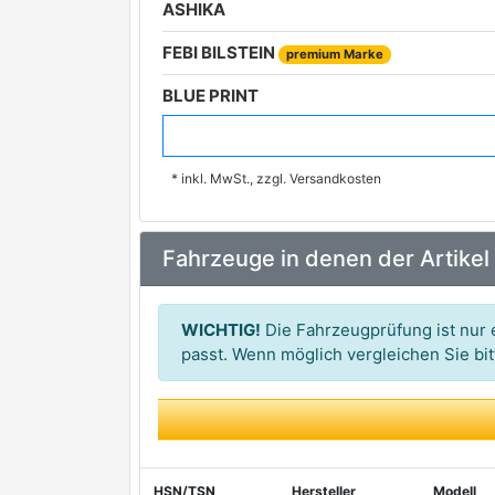
ASHIKA
FEBI BILSTEIN
premium Marke
BLUE PRINT
MANN-FILTER
premium Marke
* inkl. MwSt., zzgl. Versandkosten
HENGST FILTER
premium Marke
MEYLE
premium Marke
Fahrzeuge in denen der Artikel
HERTH+BUSS JAKOPARTS
premium Marke
FILTRON
WICHTIG!
Die Fahrzeugprüfung ist nur e
MEAT & DORIA
passt. Wenn möglich vergleichen Sie b
PURFLUX
premium Marke
BOSCH
ALCO FILTER
HSN/TSN
Hersteller
Modell