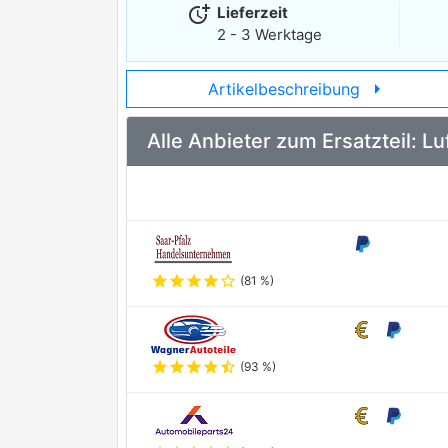
more_time
Lieferzeit
2 - 3 Werktage
arrow_right
Artikelbeschreibung
Alle Anbieter zum Ersatzteil: 
star
star
star
star
star_outline
(81 %)
star
star
star
star
star_half
(93 %)