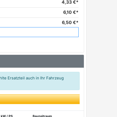
4,33 €*
6,10 €*
6,50 €*
7,01 €*
7,11 €*
7,20 €*
7,24 €*
7,82 €*
lte Ersatzteil auch in Ihr Fahrzeug
9,52 €*
10,21 €*
11,67 €*
kW / PS
Bauzeitraum