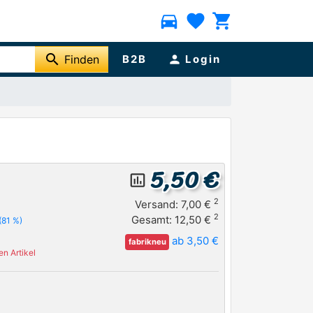
directions_car
favorite
shopping_cart
search
Finden
B2B
person
Login
5,50 €
insert_chart_outlined
2
Versand: 7,00 €
2
Gesamt: 12,50 €
(81 %)
ab 3,50 €
fabrikneu
n Artikel