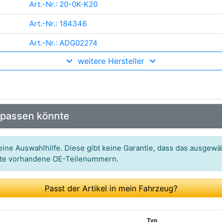
Art.-Nr.: 20-0K-K20
Art.-Nr.: 184346
Art.-Nr.: ADG02274
weitere Hersteller
Art.-Nr.: C 26 018
Art.-Nr.: E1262L
Art.-Nr.: 28-12 321 0009
 passen könnte
Art.-Nr.: J1320322
Art.-Nr.: AP177/8
ine Auswahlhilfe. Diese gibt keine Garantie, dass das ausgewäh
itte vorhandene OE-Teilenummern.
Art.-Nr.: 18376
Art.-Nr.: A1420
Passt der Artikel in mein Fahrzeug?
Art.-Nr.: F.026.400.522
Art.-Nr.: MD-8256
Typ