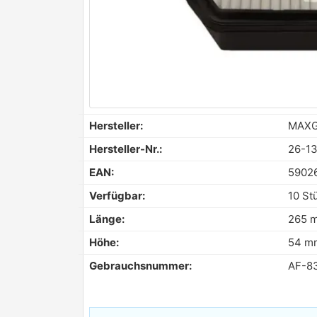
Hersteller:
MAX
Hersteller-Nr.:
26-1
EAN:
5902
Verfügbar:
10 St
Länge:
265 
Höhe:
54 m
Gebrauchsnummer:
AF-8