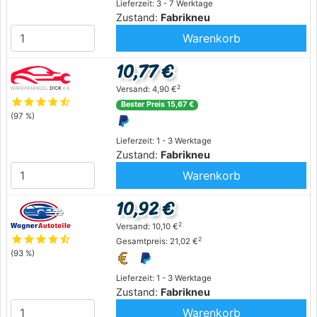
Lieferzeit: 3 - 7 Werktage
Zustand:
Fabrikneu
Warenkorb
10,77 €
2
Versand: 4,90 €
star
star
star
star
star_half
Bester Preis 15,67 €
(97 %)
Lieferzeit: 1 - 3 Werktage
Zustand:
Fabrikneu
Warenkorb
10,92 €
2
Versand: 10,10 €
star
star
star
star
star_half
2
Gesamtpreis: 21,02 €
(93 %)
Lieferzeit: 1 - 3 Werktage
Zustand:
Fabrikneu
Warenkorb