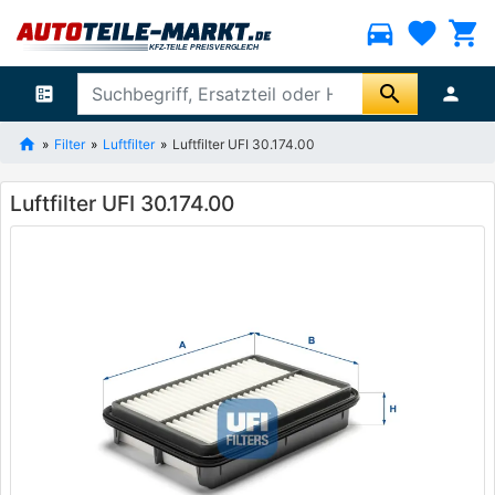
directions_car
favorite
shopping_cart
search
ballot
person
Filter
Luftfilter
Luftfilter UFI 30.174.00
Luftfilter UFI 30.174.00