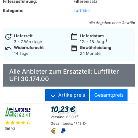
Filterausführung:
Filtereinsatz
Kategorie:
Luftfilter
alle Angaben ohne Gewähr
more_time
calendar_today
Lieferzeit
Lieferdatum
3
3 - 7 Werktage
12. - 18. Aug.
undo
receipt
Widerrufsrecht
Gewährleistung
14 Tage
24 Monate
Alle Anbieter zum Ersatzteil: Luftfilter
UFI 30.174.00
arrow_downward
Artikelpreis
Gesamtpreis
10,23 €
2
Versand: 6,90 €
star
star
star
star
star_half
2
Gesamtpreis: 17,13 €
(96 %)