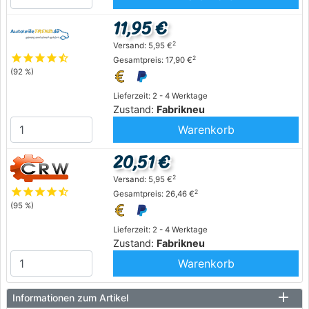
11,95 €
2
Versand: 5,95 €
star
star
star
star
star_half
2
Gesamtpreis: 17,90 €
(92 %)
Lieferzeit: 2 - 4 Werktage
Zustand:
Fabrikneu
Warenkorb
20,51 €
2
Versand: 5,95 €
star
star
star
star
star_half
2
Gesamtpreis: 26,46 €
(95 %)
Lieferzeit: 2 - 4 Werktage
Zustand:
Fabrikneu
Warenkorb
Informationen zum Artikel