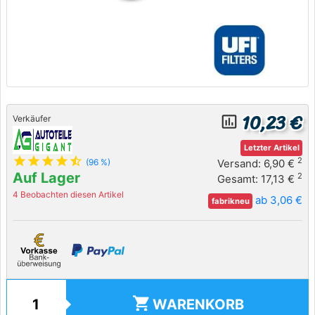
10,23 €
insert_chart_outlined
Verkäufer
Letzter Artikel
star
star
star
star
star_half
2
Versand: 6,90 €
(96 %)
Auf Lager
2
Gesamt: 17,13 €
4 Beobachten diesen Artikel
ab 3,06 €
fabrikneu
shopping_cart
WARENKORB