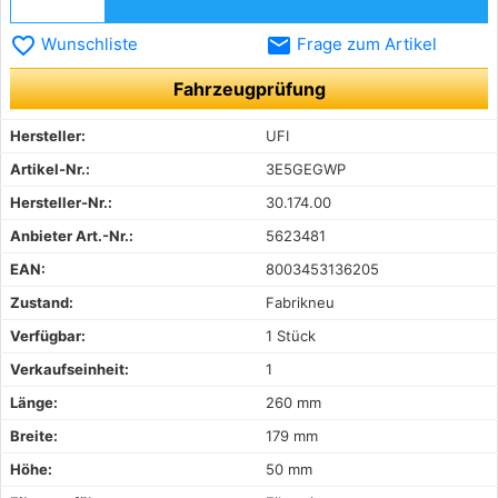
favorite_border
email
Wunschliste
Frage zum Artikel
Fahrzeugprüfung
Hersteller:
UFI
Artikel-Nr.:
3E5GEGWP
Hersteller-Nr.:
30.174.00
Anbieter Art.-Nr.:
5623481
EAN:
8003453136205
Zustand:
Fabrikneu
Verfügbar:
1 Stück
Verkaufseinheit:
1
Länge:
260 mm
Breite:
179 mm
Höhe:
50 mm