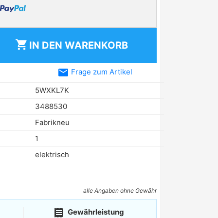
shopping_cart
IN DEN
WARENKORB
email
Frage zum Artikel
5WXKL7K
3488530
Fabrikneu
1
elektrisch
alle Angaben ohne Gewähr
receipt
Gewährleistung