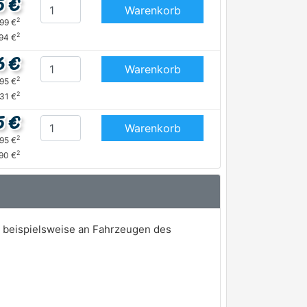
5 €
Warenkorb
2
,99 €
2
,94 €
6 €
Warenkorb
2
,95 €
2
,31 €
5 €
Warenkorb
2
,95 €
2
,90 €
n beispielsweise an Fahrzeugen des