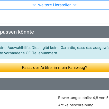
weitere Hersteller
Art.-Nr.: 366319
Art.-Nr.: DMA-0202
Art.-Nr.: 7.22184.40.0
 passen könnte
Art.-Nr.: 8ET 009 142-251
Art.-Nr.: A2C59512895
ine Auswahlhilfe. Diese gibt keine Garantie, dass das ausgewäh
itte vorhandene OE-Teilenummern.
Art.-Nr.: V10-72-1017
Passt der Artikel in mein Fahrzeug?
Bewertungsdetails:
4,8 von 5
Artikelbeschreibung: