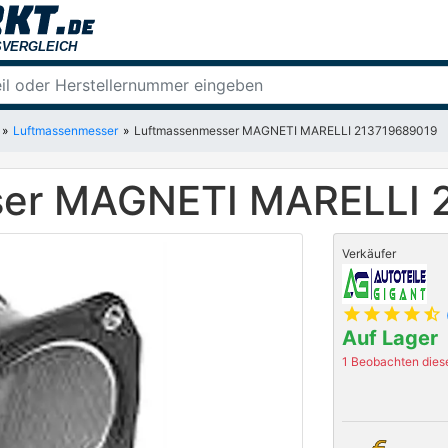
Luftmassenmesser
Luftmassenmesser MAGNETI MARELLI 213719689019
er MAGNETI MARELLI 
Verkäufer
star
star
star
star
star_half
Auf Lager
1 Beobachten diese