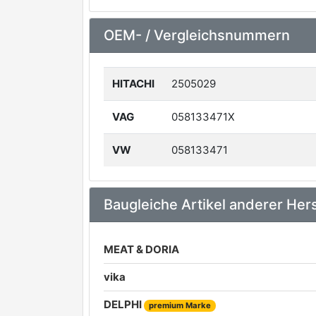
OEM- / Vergleichsnummern
HITACHI
2505029
VAG
058133471X
VW
058133471
Baugleiche Artikel anderer Hers
MEAT & DORIA
vika
DELPHI
premium Marke