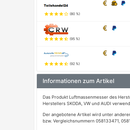
star
star
star
star
star_outline
(80 %)
star
star
star
star
star_half
(95 %)
star
star
star
star
star_half
(92 %)
Informationen zum Artikel
Das Produkt Luftmassenmesser des Herstel
Herstellers SKODA, VW und AUDI verwend
Der angebotene Artikel wird unter andere
bzw. Vergleichsnummern 058133471, 058