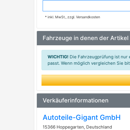
VALEO
premium Marke
* inkl. MwSt., zzgl. Versandkosten
DENSO
premium Marke
PIERBURG
premium Marke
Fahrzeuge in denen der Artikel
HELLA
premium Marke
Continental/VDO
WICHTIG!
Die Fahrzeugprüfung ist nur e
VEMO
passt. Wenn möglich vergleichen Sie b
premium Marke
Verkäuferinformationen
Autoteile-Gigant GmbH
15366 Hoppegarten, Deutschland