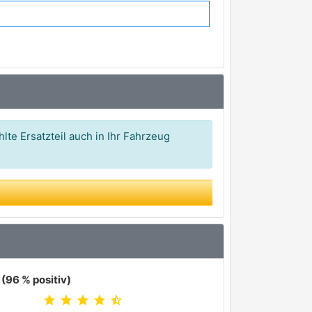
86,38 €*
102,17 €*
103,77 €*
108,97 €*
lte Ersatzteil auch in Ihr Fahrzeug
(96 % positiv)
star
star
star
star
star_half