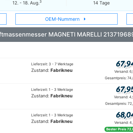
3
12. - 18. Aug.
14 Tage
arrow_right
OEM-Nummern
: Luftmassenmesser MAGNETI MARELLI 21371968
67,9
Lieferzeit: 3 - 7 Werktage
Zustand:
Fabrikneu
Versand: 6
Gesamtpreis: 74
67,9
Lieferzeit: 1 - 3 Werktage
Zustand:
Fabrikneu
Versand: 4
Gesamtpreis: 72
68,0
Lieferzeit: 1 - 3 Werktage
Zustand:
Fabrikneu
Versand: 4
Bester Preis 72,