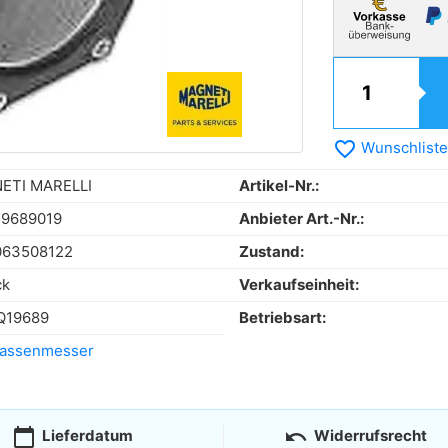
favorite_border
Wunschliste
ETI MARELLI
Artikel-Nr.:
19689019
Anbieter Art.-Nr.:
063508122
Zustand:
ck
Verkaufseinheit:
19689
Betriebsart:
massenmesser
calendar_today
undo
Lieferdatum
Widerrufsrecht