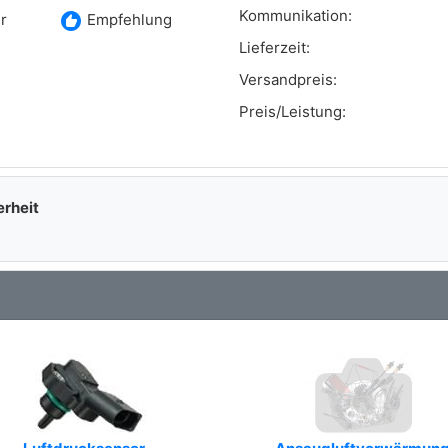
Kommunikation:
recommend
r
Empfehlung
Lieferzeit:
Versandpreis:
Preis/Leistung:
erheit