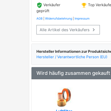
verified_user
emoji_events
Verkäufer
Top Verkäufe
geprüft
AGB
|
Widerrufsbelehrung
|
Impressum
keyboard_arrow_right
Alle Artikel des Verkäufers
Hersteller Informationen zur Produktsich
Hersteller / Verantwortliche Person (EU)
Wird häufig zusammen gekauft