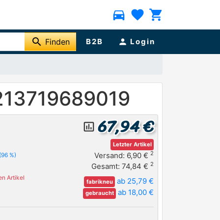
directions_car
favorite
shopping_cart
search
Finden
B2B
person
Login
213719689019
67,94 €
insert_chart_outlined
Letzter Artikel
2
Versand: 6,90 €
(96 %)
2
Gesamt: 74,84 €
n Artikel
ab 25,79 €
fabrikneu
ab 18,00 €
gebraucht