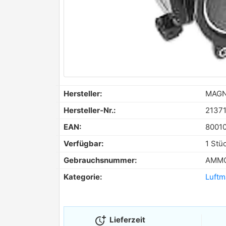
Hersteller:
MAGN
Hersteller-Nr.:
2137
EAN:
8001
Verfügbar:
1 Stü
Gebrauchsnummer:
AMMQ
Kategorie:
Luft
more_time
Lieferzeit