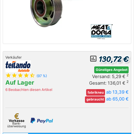
130,72 €
insert_chart_outlined
Verkäufer
Günstiges Angebot
star
star
star
star
star_half
2
Versand: 5,29 €
(97 %)
Auf Lager
2
Gesamt: 136,01 €
6 Beobachten diesen Artikel
ab 13,39 €
fabrikneu
ab 65,00 €
gebraucht