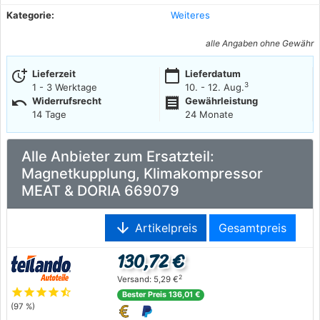
Kategorie:
Weiteres
alle Angaben ohne Gewähr
more_time
calendar_today
Lieferzeit
Lieferdatum
3
1 - 3 Werktage
10. - 12. Aug.
undo
receipt
Widerrufsrecht
Gewährleistung
14 Tage
24 Monate
Alle Anbieter zum Ersatzteil:
Magnetkupplung, Klimakompressor
MEAT & DORIA 669079
arrow_downward
Artikelpreis
Gesamtpreis
130,72 €
2
Versand: 5,29 €
star
star
star
star
star_half
Bester Preis 136,01 €
(97 %)