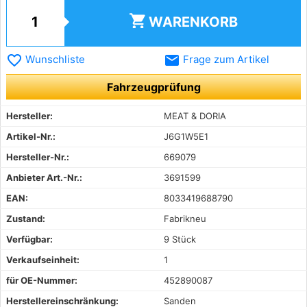
shopping_cart
WARENKORB
favorite_border
email
Wunschliste
Frage zum Artikel
Fahrzeugprüfung
Hersteller:
MEAT & DORIA
Artikel-Nr.:
J6G1W5E1
Hersteller-Nr.:
669079
Anbieter Art.-Nr.:
3691599
EAN:
8033419688790
Zustand:
Fabrikneu
Verfügbar:
9 Stück
Verkaufseinheit:
1
für OE-Nummer:
452890087
Herstellereinschränkung:
Sanden