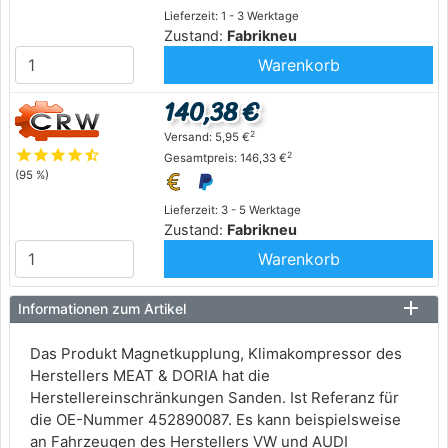
Lieferzeit: 1 - 3 Werktage
Zustand:
Fabrikneu
Warenkorb
140,38 €
2
Versand: 5,95 €
star
star
star
star
star_half
2
Gesamtpreis: 146,33 €
(95 %)
Lieferzeit: 3 - 5 Werktage
Zustand:
Fabrikneu
Warenkorb
Informationen zum Artikel
Das Produkt Magnetkupplung, Klimakompressor des
Herstellers MEAT & DORIA hat die
Herstellereinschränkungen Sanden. Ist Referanz für
die OE-Nummer 452890087. Es kann beispielsweise
an Fahrzeugen des Herstellers VW und AUDI