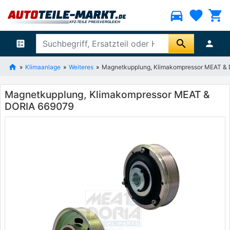
directions_car
favorite
shopping_cart
search
ballot
person
Klimaanlage
Weiteres
Magnetkupplung, Klimakompressor MEAT &
Magnetkupplung, Klimakompressor MEAT &
DORIA 669079