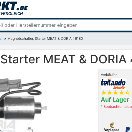
er
Magnetschalter, Starter MEAT & DORIA 46180
 Starter MEAT & DORIA
Verkäufer
star
star
star
star
star_half
Auf Lager
1 Beobachten diese