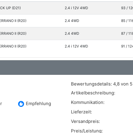
ICK UP (D21)
2.4 i 12V 4WD
93 / 12
ERRANO II (R20)
2.4 4WD
85 / 11
ERRANO II (R20)
2.4 4WD
87 / 11
ERRANO II (R20)
2.4 i 12V 4WD
91 / 12
Bewertungsdetails:
4,8 von 5
Artikelbeschreibung:
Kommunikation:
recommend
r
Empfehlung
Lieferzeit:
Versandpreis:
Preis/Leistung: