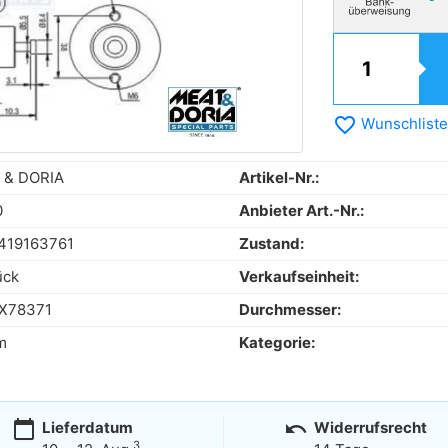
favorite_border
Wunschliste
 & DORIA
Artikel-Nr.:
0
Anbieter Art.-Nr.:
419163761
Zustand:
ück
Verkaufseinheit:
X78371
Durchmesser:
m
Kategorie:
calendar_today
undo
Lieferdatum
Widerrufsrecht
3