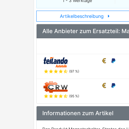
1 - 3 Werktage
arrow_right
Artikelbeschreibung
Alle Anbieter zum Ersatzteil: 
star
star
star
star
star_half
(97 %)
star
star
star
star
star_half
(95 %)
Informationen zum Artikel