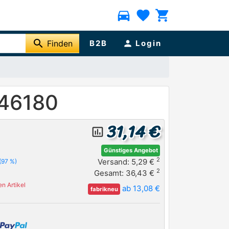
directions_car
favorite
shopping_cart
search
Finden
B2B
person
Login
 46180
31,14 €
insert_chart_outlined
Günstiges Angebot
2
Versand: 5,29 €
(97 %)
2
Gesamt: 36,43 €
n Artikel
ab 13,08 €
fabrikneu