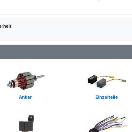
erheit
Anker
Einzelteile