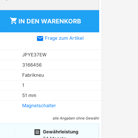
shopping_cart
IN DEN
WARENKORB
email
Frage zum Artikel
JPYE37EW
3166456
Fabrikneu
1
51 mm
Magnetschalter
alle Angaben ohne Gewähr
receipt
Gewährleistung