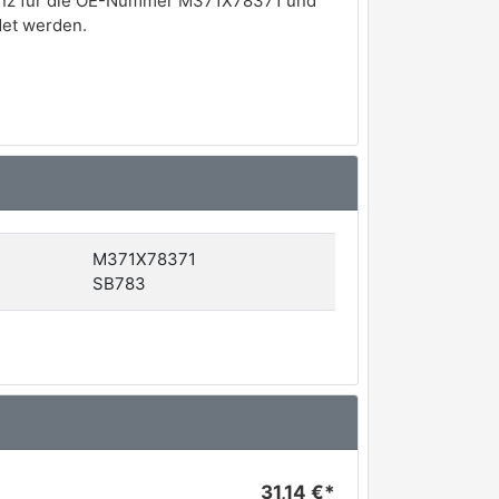
eranz für die OE-Nummer M371X78371 und
det werden.
M371X78371
SB783
31,14 €*