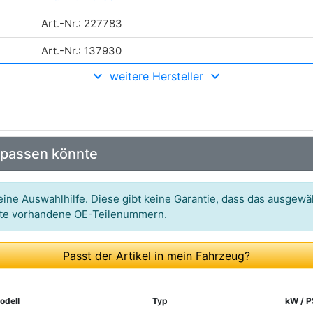
Art.-Nr.: 227783
Art.-Nr.: 137930
weitere Hersteller
Art.-Nr.: 46180
Art.-Nr.: 471480180
Art.-Nr.: 794
 passen könnte
ine Auswahlhilfe. Diese gibt keine Garantie, dass das ausgewäh
itte vorhandene OE-Teilenummern.
Passt der Artikel in mein Fahrzeug?
odell
Typ
kW / P