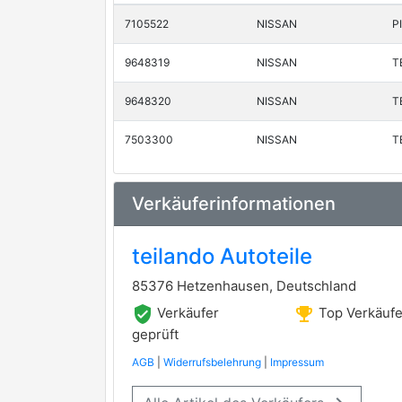
7105522
NISSAN
P
9648319
NISSAN
T
9648320
NISSAN
T
7503300
NISSAN
T
Verkäuferinformationen
teilando Autoteile
85376 Hetzenhausen, Deutschland
verified_user
emoji_events
Verkäufer
Top Verkäufe
geprüft
AGB
|
Widerrufsbelehrung
|
Impressum