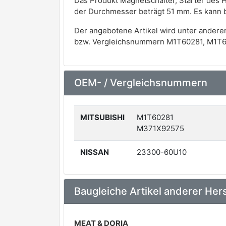
Das Produkt Magnetschalter, Starter des
der Durchmesser beträgt 51 mm. Es kann 
Der angebotene Artikel wird unter andere
bzw. Vergleichsnummern M1T60281, M1T6
OEM- / Vergleichsnummern
MITSUBISHI
M1T60281
M371X92575
NISSAN
23300-60U10
Baugleiche Artikel anderer Hers
MEAT & DORIA