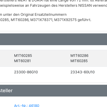
 Herstellers MEAT & DORIA hat eine Länge von 72 mm. Ist Ref
beispielsweise an Fahrzeugen des Herstellers NISSAN verwen
m unter den Original Ersatzteilnummern
0285, M1T60286, M371X78371, M371X92575 geführt.
M1T60285
M1T60286
MIT60281
MIT60285
23300-86G10
23343-60U10
teller
Art.-Nr.: 46180