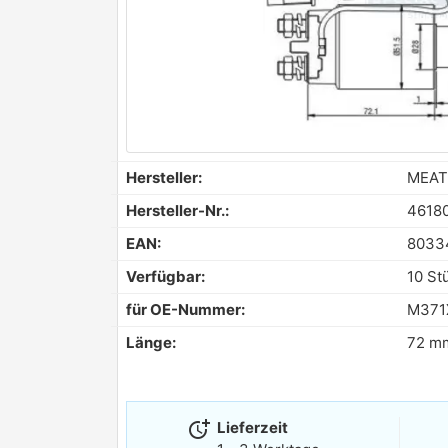
Hersteller:
MEAT
Hersteller-Nr.:
4618
EAN:
8033
Verfügbar:
10 St
für OE-Nummer:
M371
Länge:
72 m
more_time
Lieferzeit