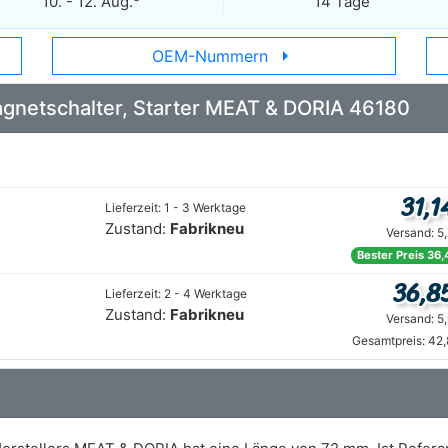
10. - 12. Aug.
14 Tage
arrow_right
OEM-Nummern
Magnetschalter, Starter MEAT & DORIA 46180
31,1
Lieferzeit: 1 - 3 Werktage
Zustand:
Fabrikneu
Versand: 5
Bester Preis 36,
36,8
Lieferzeit: 2 - 4 Werktage
Zustand:
Fabrikneu
Versand: 5
Gesamtpreis: 42,