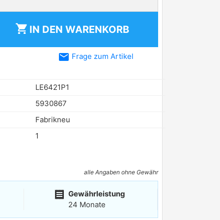
shopping_cart
IN DEN
WARENKORB
email
Frage zum Artikel
LE6421P1
5930867
Fabrikneu
1
alle Angaben ohne Gewähr
receipt
Gewährleistung
24 Monate