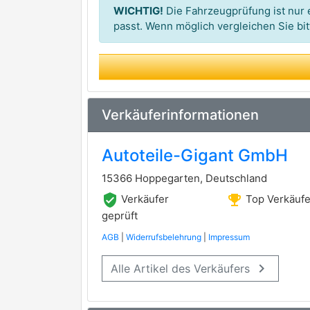
WICHTIG!
Die Fahrzeugprüfung ist nur e
passt. Wenn möglich vergleichen Sie b
Verkäuferinformationen
Autoteile-Gigant GmbH
15366 Hoppegarten, Deutschland
verified_user
emoji_events
Verkäufer
Top Verkäufe
geprüft
AGB
|
Widerrufsbelehrung
|
Impressum
keyboard_arrow_right
Alle Artikel des Verkäufers