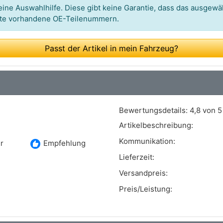
ine Auswahlhilfe. Diese gibt keine Garantie, dass das ausgewäh
itte vorhandene OE-Teilenummern.
Passt der Artikel in mein Fahrzeug?
Bewertungsdetails:
4,8 von 5
Artikelbeschreibung:
Kommunikation:
recommend
r
Empfehlung
Lieferzeit:
Versandpreis:
Preis/Leistung: