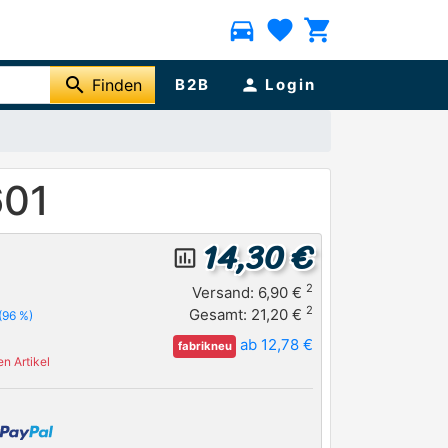
directions_car
favorite
shopping_cart
search
Finden
B2B
person
Login
601
14,30 €
insert_chart_outlined
2
Versand: 6,90 €
2
Gesamt: 21,20 €
(96 %)
ab 12,78 €
fabrikneu
n Artikel