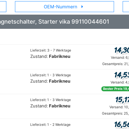
arrow_right
OEM-Nummern
Magnetschalter, Starter vika 99110044601
14,3
Lieferzeit: 3 - 7 Werktage
Zustand:
Fabrikneu
Versand: 6
Gesamtpreis: 21
14,5
Lieferzeit: 1 - 3 Werktage
Zustand:
Fabrikneu
Versand: 4
Bester Preis 19,
15,1
Lieferzeit: 1 - 3 Werktage
Zustand:
Fabrikneu
Versand: 10
Gesamtpreis: 25
16,5
Lieferzeit: 1 - 2 Werktage