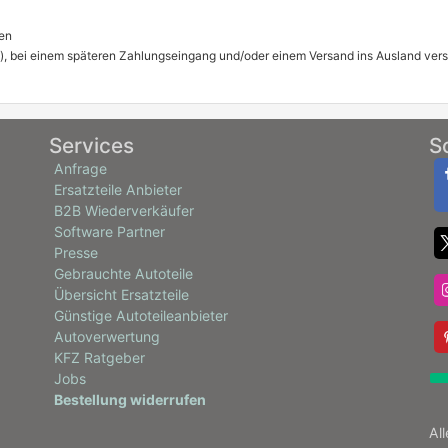
en
), bei einem späteren Zahlungseingang und/oder einem Versand ins Ausland ver
Services
S
Anfrage
Ersatzteile Anbieter
B2B Wiederverkäufer
Software Partner
Presse
Gebrauchte Autoteile
Übersicht Ersatzteile
Günstige Autoteileanbieter
Autoverwertung
KFZ Ratgeber
Jobs
Bestellung widerrufen
Al