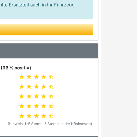
lte Ersatzteil auch in Ihr Fahrzeug
(96 % positiv)
star
star
star
star
star_half
star
star
star
star
star_half
star
star
star
star
star_half
star
star
star
star
star_half
star
star
star
star
star_half
(Hinweis: 1-5 Sterne, 5 Sterne ist der Höchstwert)