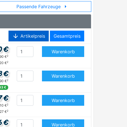
arrow_right
Passende Fahrzeuge
arrow_downward
Artikelpreis
Gesamtpreis
0 €
Warenkorb
2
,90 €
2
,20 €
3 €
Warenkorb
2
,90 €
43 €
7 €
Warenkorb
2
,10 €
2
,27 €
6 €
Warenkorb