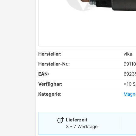
Hersteller:
vika
Hersteller-Nr.:
9911
EAN:
6923
Verfügbar:
>10 S
Kategorie:
Magne
more_time
Lieferzeit
3 - 7 Werktage