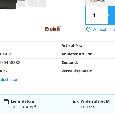
favorite_border
Wunschliste
Artikel-Nr.:
0044601
Anbieter Art.-Nr.:
570458382
Zustand:
tück
Verkaufseinheit:
tschalter
calendar_today
undo
Lieferdatum
Widerrufsrecht
3
12. - 18. Aug.
14 Tage