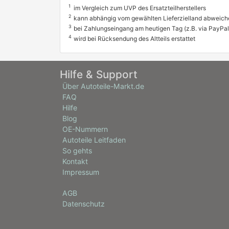
1
im Vergleich zum UVP des Ersatzteilherstellers
2
kann abhängig vom gewählten Lieferzielland abweich
3
bei Zahlungseingang am heutigen Tag (z.B. via PayPal
4
wird bei Rücksendung des Altteils erstattet
Hilfe & Support
Über Autoteile-Markt.de
FAQ
Hilfe
Blog
OE-Nummern
Autoteile Leitfaden
So gehts
Kontakt
Impressum
AGB
Datenschutz