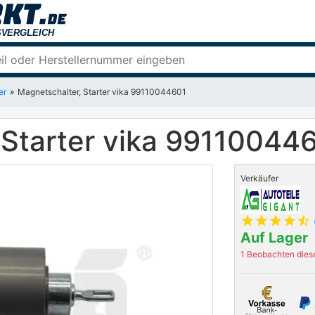
er
Magnetschalter, Starter vika 99110044601
 Starter vika 99110044
Verkäufer
star
star
star
star
star_half
Auf Lager
1 Beobachten diese