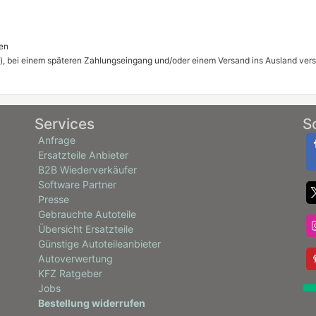
en
), bei einem späteren Zahlungseingang und/oder einem Versand ins Ausland ver
Services
S
Anfrage
Ersatzteile Anbieter
B2B Wiederverkäufer
Software Partner
Presse
Gebrauchte Autoteile
Übersicht Ersatzteile
Günstige Autoteileanbieter
Autoverwertung
KFZ Ratgeber
Jobs
Bestellung widerrufen