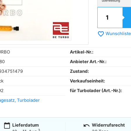
favorite_border
Wunschliste
URBO
Artikel-Nr.:
80
Anbieter Art.-Nr.:
934751479
Zustand:
ck
Verkaufseinheit:
92
für Turbolader (Art.-Nr.):
gesatz, Turbolader
calendar_today
undo
Lieferdatum
Widerrufsrecht
3