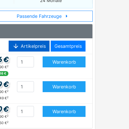
24 Monate
arrow_right
Passende Fahrzeuge
arrow_downward
Artikelpreis
Gesamtpreis
6 €
Warenkorb
2
,90 €
,16 €
9 €
Warenkorb
2
,90 €
2
,49 €
0 €
Warenkorb
2
,90 €
2
,50 €