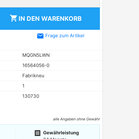
shopping_cart
IN DEN
WARENKORB
email
Frage zum Artikel
MQGN5LWN
16564056-0
Fabrikneu
1
130730
alle Angaben ohne Gewähr
receipt
Gewährleistung