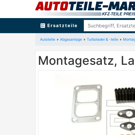
ballot
Ersatzteile
Autoteile
Abgasanlage
Turbolader & -teile
Montag
Montagesatz, L