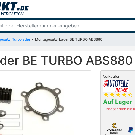
esatz, Turbolader
Montagesatz, Lader BE TURBO ABS880
ader BE TURBO ABS880
Verkäufer
star
star
star
star
star_half
Auf Lager
1 Beobachten diese