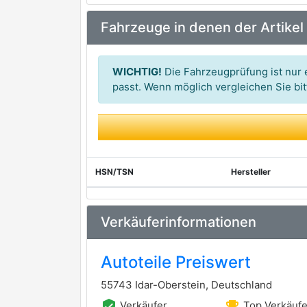
Fahrzeuge in denen der Artikel
WICHTIG!
Die Fahrzeugprüfung ist nur e
passt. Wenn möglich vergleichen Sie b
HSN/TSN
Hersteller
Verkäuferinformationen
Autoteile Preiswert
55743 Idar-Oberstein, Deutschland
verified_user
emoji_events
Verkäufer
Top Verkäufe