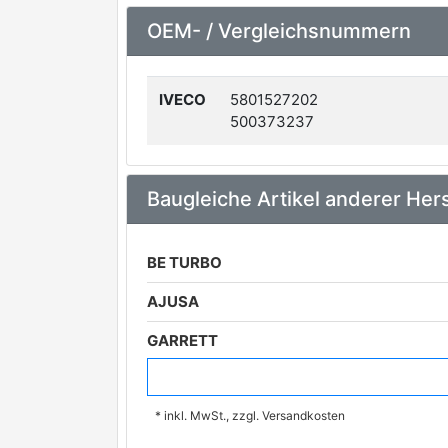
OEM- / Vergleichsnummern
IVECO
5801527202
500373237
Baugleiche Artikel anderer Hers
BE TURBO
AJUSA
GARRETT
HOLSET
* inkl. MwSt., zzgl. Versandkosten
TURBO-MOT