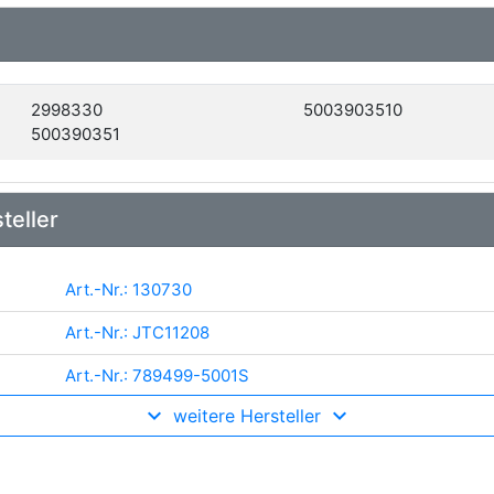
2998330
5003903510
500390351
teller
Art.-Nr.: 130730
Art.-Nr.: JTC11208
Art.-Nr.: 789499-5001S
weitere Hersteller
Art.-Nr.: 3768323
Art.-Nr.: MS1088