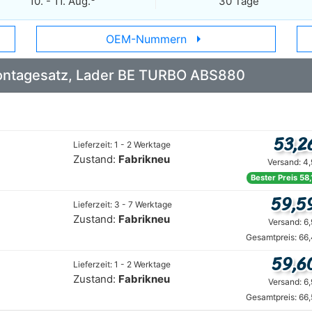
10. - 11. Aug.
30 Tage
arrow_right
OEM-Nummern
 Montagesatz, Lader BE TURBO ABS880
53,2
Lieferzeit: 1 - 2 Werktage
Zustand:
Fabrikneu
Versand: 4
Bester Preis 58
59,5
Lieferzeit: 3 - 7 Werktage
Zustand:
Fabrikneu
Versand: 6
Gesamtpreis: 66
59,6
Lieferzeit: 1 - 2 Werktage
Zustand:
Fabrikneu
Versand: 6
Gesamtpreis: 66