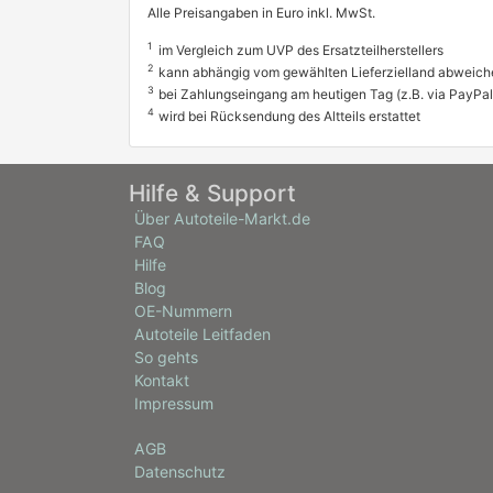
Alle Preisangaben in Euro inkl. MwSt.
1
im Vergleich zum UVP des Ersatzteilherstellers
2
kann abhängig vom gewählten Lieferzielland abweich
3
bei Zahlungseingang am heutigen Tag (z.B. via PayPal
4
wird bei Rücksendung des Altteils erstattet
Hilfe & Support
Über Autoteile-Markt.de
FAQ
Hilfe
Blog
OE-Nummern
Autoteile Leitfaden
So gehts
Kontakt
Impressum
AGB
Datenschutz