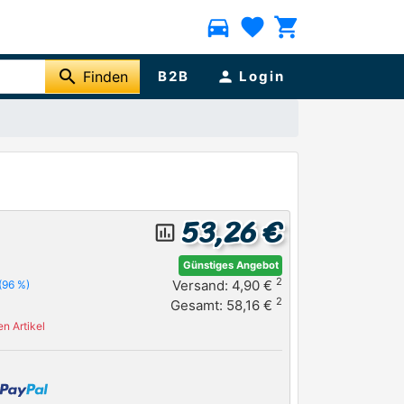
directions_car
favorite
shopping_cart
search
Finden
B2B
person
Login
53,26 €
insert_chart_outlined
Günstiges Angebot
2
Versand: 4,90 €
(96 %)
2
Gesamt: 58,16 €
n Artikel