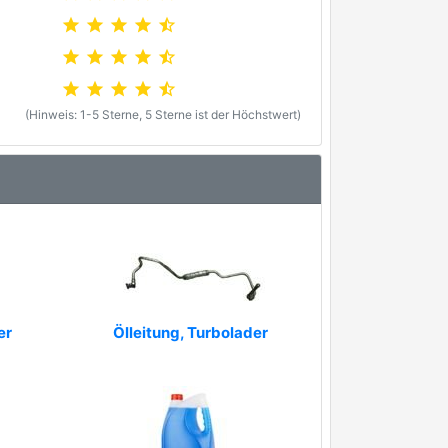
star
star
star
star
star_half
star
star
star
star
star_half
star
star
star
star
star_half
(Hinweis: 1-5 Sterne, 5 Sterne ist der Höchstwert)
er
Ölleitung, Turbolader