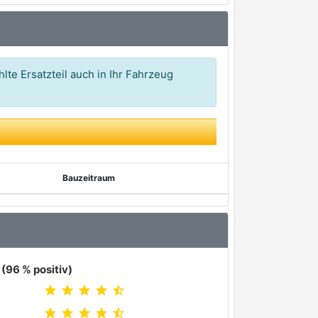
lte Ersatzteil auch in Ihr Fahrzeug
Bauzeitraum
(96 % positiv)
star
star
star
star
star_half
star
star
star
star
star_half