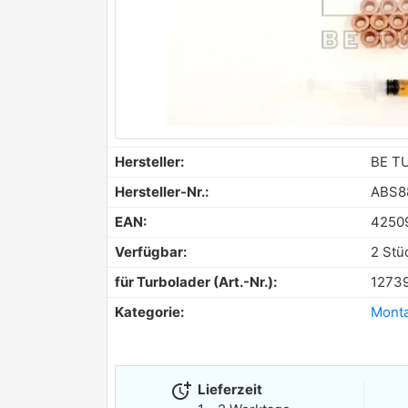
Hersteller:
BE T
Hersteller-Nr.:
ABS8
EAN:
4250
Verfügbar:
2 Stü
für Turbolader (Art.-Nr.):
1273
Kategorie:
Monta
more_time
Lieferzeit