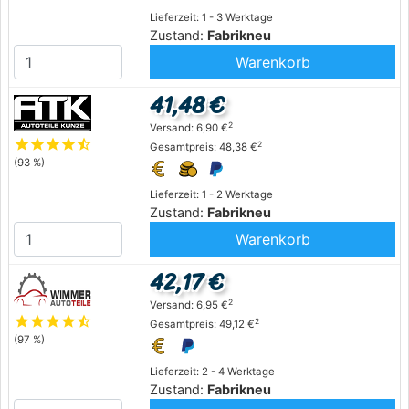
Lieferzeit: 1 - 3 Werktage
Zustand:
Fabrikneu
Warenkorb
41,48 €
2
Versand: 6,90 €
star
star
star
star
star_half
2
Gesamtpreis: 48,38 €
(93 %)
Lieferzeit: 1 - 2 Werktage
Zustand:
Fabrikneu
Warenkorb
42,17 €
2
Versand: 6,95 €
star
star
star
star
star_half
2
Gesamtpreis: 49,12 €
(97 %)
Lieferzeit: 2 - 4 Werktage
Zustand:
Fabrikneu