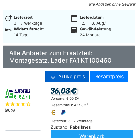
alle Angaben ohne Gewähr
more_time
calendar_today
Lieferzeit
Lieferdatum
3
3 - 7 Werktage
12. - 18. Aug.
undo
receipt
Widerrufsrecht
Gewährleistung
14 Tage
24 Monate
Alle Anbieter zum Ersatzteil:
Montagesatz, Lader FA1 KT100460
arrow_downward
Artikelpreis
Gesamtpreis
36,08 €
2
Versand: 6,90 €
star
star
star
star
star_half
2
Gesamtpreis: 42,98 €
(96 %)
Lieferzeit: 3 - 7 Werktage
Zustand:
Fabrikneu
Warenkorb