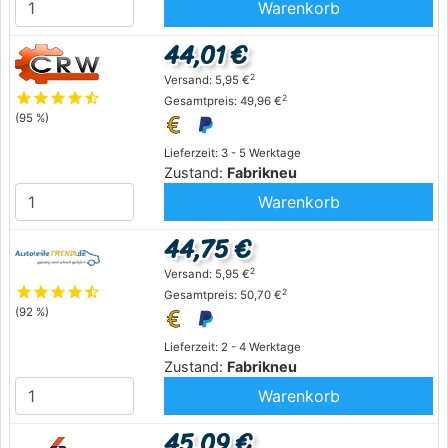
Warenkorb
44,01 €
2
Versand: 5,95 €
star
star
star
star
star_half
2
Gesamtpreis: 49,96 €
(95 %)
Lieferzeit: 3 - 5 Werktage
Zustand:
Fabrikneu
Warenkorb
44,75 €
2
Versand: 5,95 €
star
star
star
star
star_half
2
Gesamtpreis: 50,70 €
(92 %)
Lieferzeit: 2 - 4 Werktage
Zustand:
Fabrikneu
Warenkorb
45,09 €