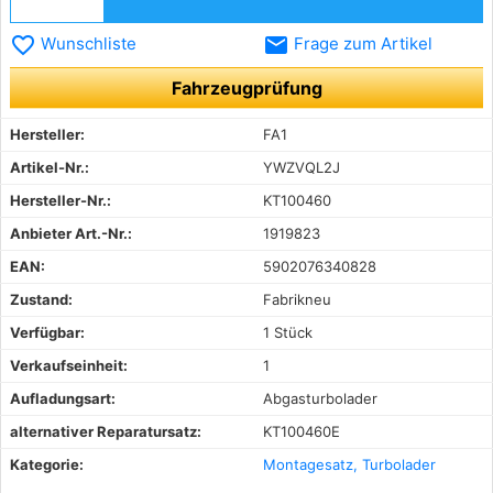
favorite_border
email
Wunschliste
Frage zum Artikel
Fahrzeugprüfung
Hersteller:
FA1
Artikel-Nr.:
YWZVQL2J
Hersteller-Nr.:
KT100460
Anbieter Art.-Nr.:
1919823
EAN:
5902076340828
Zustand:
Fabrikneu
Verfügbar:
1 Stück
Verkaufseinheit:
1
Aufladungsart:
Abgasturbolader
alternativer Reparatursatz:
KT100460E
Kategorie:
Montagesatz, Turbolader