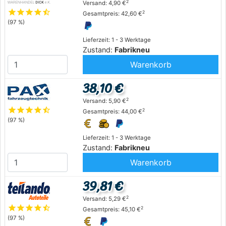
2
Versand: 4,90 €
star
star
star
star
star_half
2
Gesamtpreis: 42,60 €
(97 %)
Lieferzeit: 1 - 3 Werktage
Zustand:
Fabrikneu
Warenkorb
38,10 €
2
Versand: 5,90 €
star
star
star
star
star_half
2
Gesamtpreis: 44,00 €
(97 %)
Lieferzeit: 1 - 3 Werktage
Zustand:
Fabrikneu
Warenkorb
39,81 €
2
Versand: 5,29 €
star
star
star
star
star_half
2
Gesamtpreis: 45,10 €
(97 %)