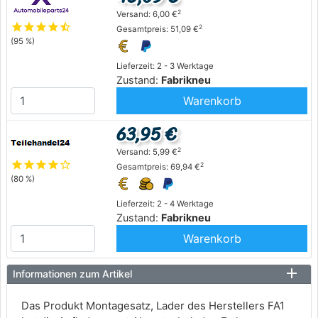
2
Versand: 6,00 €
star
star
star
star
star_half
2
Gesamtpreis: 51,09 €
(95 %)
Lieferzeit: 2 - 3 Werktage
Zustand:
Fabrikneu
Warenkorb
63,95 €
2
Versand: 5,99 €
star
star
star
star
star_outline
2
Gesamtpreis: 69,94 €
(80 %)
Lieferzeit: 2 - 4 Werktage
Zustand:
Fabrikneu
Warenkorb
Informationen zum Artikel
Das Produkt Montagesatz, Lader des Herstellers FA1