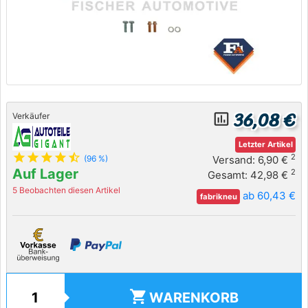
36,08 €
insert_chart_outlined
Verkäufer
Letzter Artikel
star
star
star
star
star_half
2
Versand: 6,90 €
(96 %)
Auf Lager
2
Gesamt: 42,98 €
5 Beobachten diesen Artikel
ab 60,43 €
fabrikneu
shopping_cart
WARENKORB