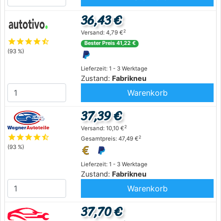
36,43 €
2
Versand: 4,79 €
star
star
star
star
star_half
Bester Preis 41,22 €
(93 %)
Lieferzeit: 1 - 3 Werktage
Zustand:
Fabrikneu
Warenkorb
37,39 €
2
Versand: 10,10 €
star
star
star
star
star_half
2
Gesamtpreis: 47,49 €
(93 %)
Lieferzeit: 1 - 3 Werktage
Zustand:
Fabrikneu
Warenkorb
37,70 €