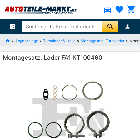
directions_car
favorite
shopping_cart
search
ballot
person
Abgasanlage
Turbolader & -teile
Montagesatz, Turbolader
Monta
Montagesatz, Lader FA1 KT100460