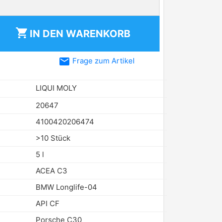
shopping_cart
IN DEN
WARENKORB
email
Frage zum Artikel
LIQUI MOLY
20647
4100420206474
>10 Stück
5 l
ACEA C3
BMW Longlife-04
API CF
Porsche C30