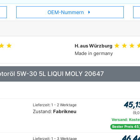
arrow_right
OEM-Nummern
tar
star
star
star
star
st
H. aus Würzburg
Made in germany
 Motoröl 5W-30 5L LIQUI MOLY 20647
45,1
Lieferzeit: 1 - 2 Werktage
Zustand:
Fabrikneu
(9,0
Versand: Koste
Bester Preis 45
46,4
Lieferzeit: 1 - 3 Werktage