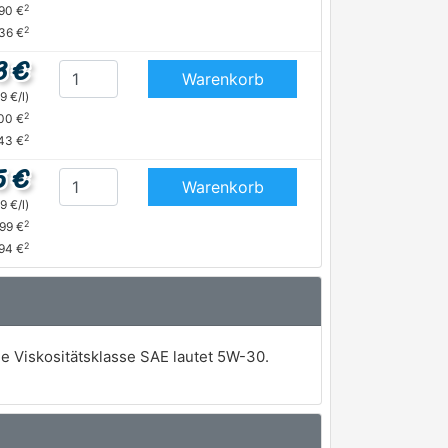
2
,90 €
2
,36 €
3 €
Warenkorb
9 €/l)
2
,00 €
2
43 €
5 €
Warenkorb
9 €/l)
2
,99 €
2
,94 €
ie Viskositätsklasse SAE lautet 5W-30.