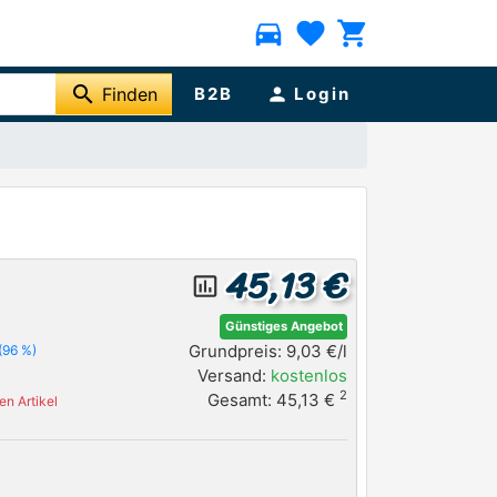
directions_car
favorite
shopping_cart
search
Finden
B2B
person
Login
45,13 €
insert_chart_outlined
Günstiges Angebot
Grundpreis: 9,03 €/l
(96 %)
Versand:
kostenlos
2
Gesamt: 45,13 €
n Artikel