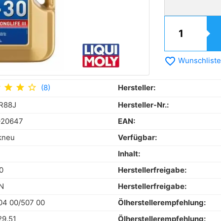
favorite_border
Wunschliste
r
star
star
star_outline
(8)
Hersteller:
R88J
Hersteller-Nr.:
-20647
EAN:
kneu
Verfügbar:
Inhalt:
0
Herstellerfreigabe:
N
Herstellerfreigabe:
4 00/507 00
Ölherstellerempfehlung:
9.51
Ölherstellerempfehlung: