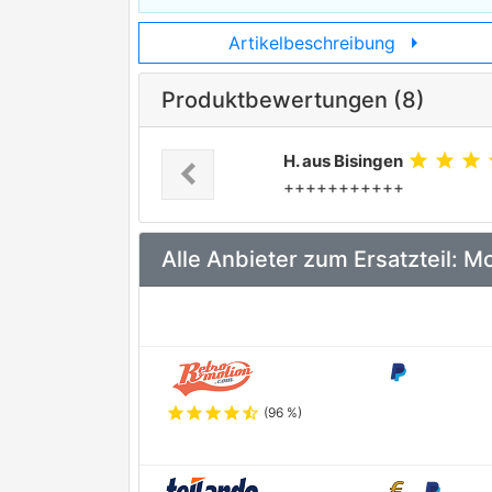
arrow_right
Artikelbeschreibung
Produktbewertungen (8)
star
star
star
s
H. aus Bisingen
chevron_left
Previous
+++++++++++
Alle Anbieter zum Ersatzteil:
star
star
star
star
star_half
(96 %)