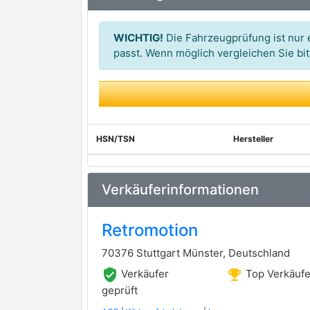
WICHTIG!
Die Fahrzeugprüfung ist nur e
passt. Wenn möglich vergleichen Sie b
HSN/TSN
Hersteller
Verkäuferinformationen
Retromotion
70376 Stuttgart Münster, Deutschland
verified_user
emoji_events
Verkäufer
Top Verkäufe
geprüft