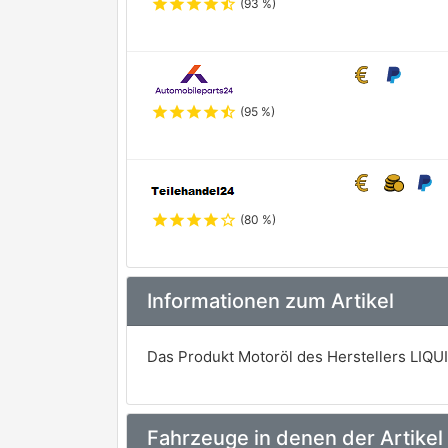
star
star
star
star
star_half
(93 %)
star
star
star
star
star_half
(95 %)
star
star
star
star
star_outline
(80 %)
Informationen zum Artikel
Das Produkt Motoröl des Herstellers LIQUI 
Fahrzeuge in denen der Artikel