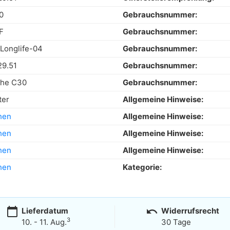
0
Gebrauchsnummer:
F
Gebrauchsnummer:
onglife-04
Gebrauchsnummer:
9.51
Gebrauchsnummer:
che C30
Gebrauchsnummer:
ter
Allgemeine Hinweise:
hen
Allgemeine Hinweise:
hen
Allgemeine Hinweise:
hen
Allgemeine Hinweise:
hen
Kategorie:
calendar_today
undo
Lieferdatum
Widerrufsrecht
3
10. - 11. Aug.
30 Tage