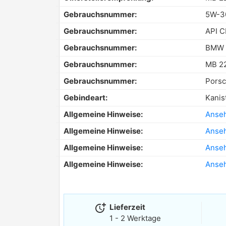
Gebrauchsnummer:
5W-3
Gebrauchsnummer:
API C
Gebrauchsnummer:
BMW L
Gebrauchsnummer:
MB 22
Gebrauchsnummer:
Pors
Gebindeart:
Kanis
Allgemeine Hinweise:
Anse
Allgemeine Hinweise:
Anse
Allgemeine Hinweise:
Anse
Allgemeine Hinweise:
Anse
more_time
Lieferzeit
1 - 2 Werktage