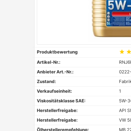
star
sta
Produktbewertung
Artikel-Nr.:
RNJ6
Anbieter Art.-Nr.:
0222
Zustand:
Fabri
Verkaufseinheit:
1
Viskositätsklasse SAE:
5W-3
Herstellerfreigabe:
API S
Herstellerfreigabe:
VW 50
Ölherstellerempfehlung:
MB 22