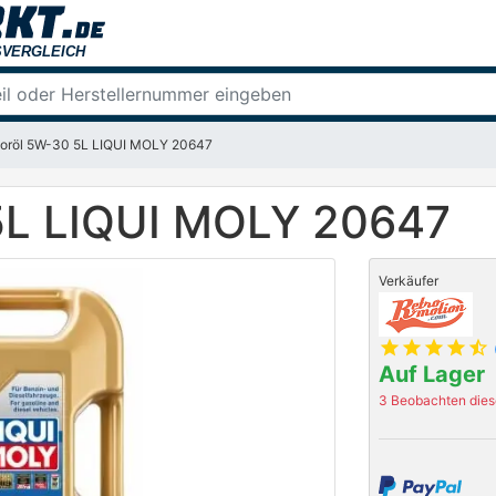
oröl 5W-30 5L LIQUI MOLY 20647
5L LIQUI MOLY 20647
Verkäufer
star
star
star
star
star_half
Auf Lager
3 Beobachten diese