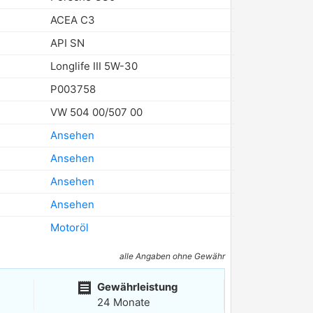
ACEA C3
API SN
Longlife III 5W-30
P003758
VW 504 00/507 00
Ansehen
Ansehen
Ansehen
Ansehen
Motoröl
alle Angaben ohne Gewähr
receipt
Gewährleistung
24 Monate