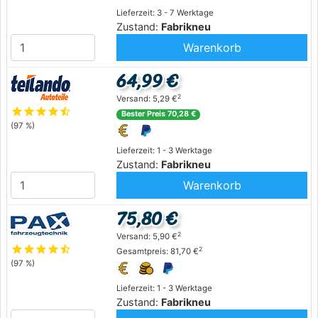
Lieferzeit: 3 - 7 Werktage
Zustand:
Fabrikneu
Warenkorb
64,99 €
2
Versand: 5,29 €
star
star
star
star
star_half
Bester Preis 70,28 €
(97 %)
Lieferzeit: 1 - 3 Werktage
Zustand:
Fabrikneu
Warenkorb
75,80 €
2
Versand: 5,90 €
star
star
star
star
star_half
2
Gesamtpreis: 81,70 €
(97 %)
Lieferzeit: 1 - 3 Werktage
Zustand:
Fabrikneu