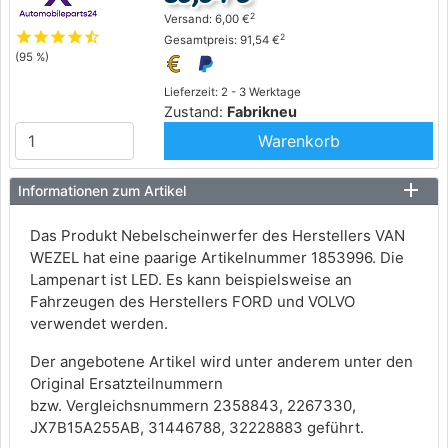
2
Versand: 6,00 €
star
star
star
star
star_half
2
Gesamtpreis: 91,54 €
(95 %)
Lieferzeit: 2 - 3 Werktage
Zustand:
Fabrikneu
Warenkorb
Informationen zum Artikel
Das Produkt Nebelscheinwerfer des Herstellers VAN
WEZEL hat eine paarige Artikelnummer 1853996. Die
Lampenart ist LED. Es kann beispielsweise an
Fahrzeugen des Herstellers FORD und VOLVO
verwendet werden.
Der angebotene Artikel wird unter anderem unter den
Original Ersatzteilnummern
bzw. Vergleichsnummern 2358843, 2267330,
JX7B15A255AB, 31446788, 32228883 geführt.