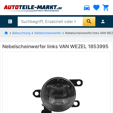
directions_car
favorite
shopping_cart
search
ballot
person
Beleuchtung
Nebelscheinwerfer
Nebelscheinwerfer links VAN WE
Nebelscheinwerfer links VAN WEZEL 1853995