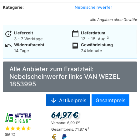
Kategorie:
Nebelscheinwerfer
alle Angaben ohne Gewähr
more_time
calendar_today
Lieferzeit
Lieferdatum
3
3 - 7 Werktage
12. - 18. Aug.
undo
receipt
Widerrufsrecht
Gewährleistung
14 Tage
24 Monate
Alle Anbieter zum Ersatzteil:
Nebelscheinwerfer links VAN WEZEL
1853995
arrow_downward
Artikelpreis
Gesamtpreis
64,97 €
2
Versand: 6,90 €
star
star
star
star
star_half
2
Gesamtpreis: 71,87 €
(96 %)