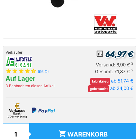
64,97 €
insert_chart_outlined
Verkäufer
2
Versand: 6,90 €
star
star
star
star
star_half
2
Gesamt: 71,87 €
(96 %)
Auf Lager
ab 51,74 €
fabrikneu
3 Beobachten diesen Artikel
ab 24,00 €
gebraucht
shopping_cart
WARENKORB