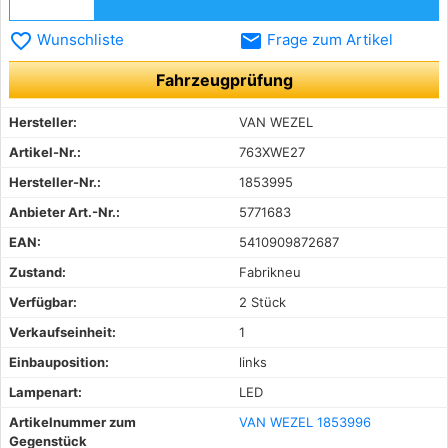
favorite_border
email
Wunschliste
Frage zum Artikel
Fahrzeugprüfung
Hersteller:
VAN WEZEL
Artikel-Nr.:
763XWE27
Hersteller-Nr.:
1853995
Anbieter Art.-Nr.:
5771683
EAN:
5410909872687
Zustand:
Fabrikneu
Verfügbar:
2 Stück
Verkaufseinheit:
1
Einbauposition:
links
Lampenart:
LED
Artikelnummer zum
VAN WEZEL 1853996
Gegenstück