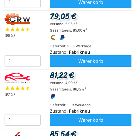
Warenkorb
79,05 €
2
Versand: 5,95 €
star
star
star
star
star_half
2
Gesamtpreis: 85,00 €
(95 %)
Lieferzeit: 3 - 5 Werktage
Zustand:
Fabrikneu
Warenkorb
81,22 €
2
Versand: 4,90 €
star
star
star
star
star_half
2
Gesamtpreis: 86,12 €
(97 %)
Lieferzeit: 1 - 3 Werktage
Zustand:
Fabrikneu
Warenkorb
85,54 €