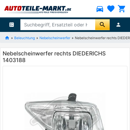
directions_car
favorite
shopping_cart
search
ballot
person
Beleuchtung
Nebelscheinwerfer
Nebelscheinwerfer rechts DIEDE
Nebelscheinwerfer rechts DIEDERICHS
1403188