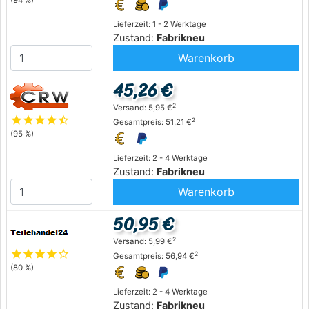
Lieferzeit: 1 - 2 Werktage
Zustand:
Fabrikneu
Warenkorb
45,26 €
2
Versand: 5,95 €
star
star
star
star
star_half
2
Gesamtpreis: 51,21 €
(95 %)
Lieferzeit: 2 - 4 Werktage
Zustand:
Fabrikneu
Warenkorb
50,95 €
2
Versand: 5,99 €
star
star
star
star
star_outline
2
Gesamtpreis: 56,94 €
(80 %)
Lieferzeit: 2 - 4 Werktage
Zustand:
Fabrikneu