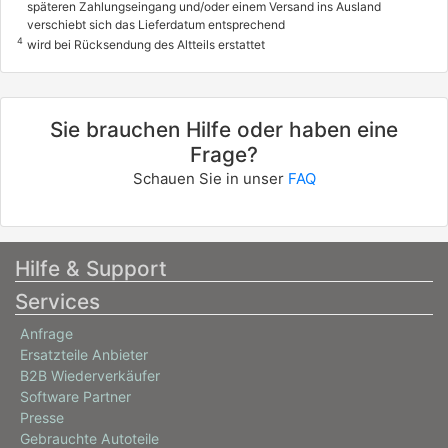
späteren Zahlungseingang und/oder einem Versand ins Ausland
FORD
verschiebt sich das Lieferdatum entsprechend
4
wird bei Rücksendung des Altteils erstattet
FIESTA IV (JA_, JB_)
1.4 i 16V
66 / 90
Sie brauchen Hilfe oder haben eine
04/1996 - 01/2002
Frage?
8566396, 8566455
Schauen Sie in unser
FAQ
FORD
FIESTA IV (JA_, JB_)
1.6 16V Sport
Hilfe & Support
76 / 103
Services
02/2000 - 01/2002
Anfrage
0928931, 0928935
Ersatzteile Anbieter
info
B2B Wiederverkäufer
Software Partner
FORD
Presse
FIESTA IV (JA_, JB_)
Gebrauchte Autoteile