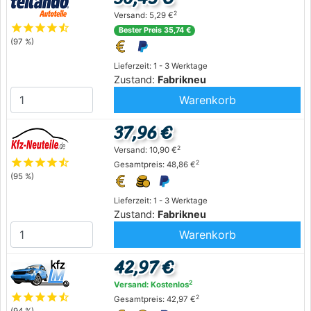
2
Versand: 5,29 €
star
star
star
star
star_half
Bester Preis 35,74 €
(97 %)
Lieferzeit: 1 - 3 Werktage
Zustand:
Fabrikneu
Warenkorb
37,96 €
2
Versand: 10,90 €
star
star
star
star
star_half
2
Gesamtpreis: 48,86 €
(95 %)
Lieferzeit: 1 - 3 Werktage
Zustand:
Fabrikneu
Warenkorb
42,97 €
2
Versand: Kostenlos
star
star
star
star
star_half
2
Gesamtpreis: 42,97 €
(94 %)