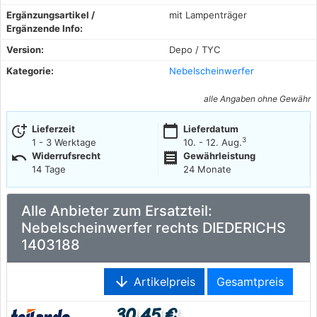
Ergänzungsartikel /
mit Lampenträger
Ergänzende Info:
Version:
Depo / TYC
Kategorie:
Nebelscheinwerfer
alle Angaben ohne Gewähr
more_time
calendar_today
Lieferzeit
Lieferdatum
3
1 - 3 Werktage
10. - 12. Aug.
undo
receipt
Widerrufsrecht
Gewährleistung
14 Tage
24 Monate
Alle Anbieter zum Ersatzteil:
Nebelscheinwerfer rechts DIEDERICHS
1403188
arrow_downward
Artikelpreis
Gesamtpreis
30,45 €