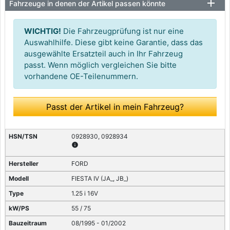
Fahrzeuge in denen der Artikel passen könnte
WICHTIG!
Die Fahrzeugprüfung ist nur eine
Auswahlhilfe. Diese gibt keine Garantie, dass das
ausgewählte Ersatzteil auch in Ihr Fahrzeug
passt. Wenn möglich vergleichen Sie bitte
vorhandene OE-Teilenummern.
Passt der Artikel in mein Fahrzeug?
0928930, 0928934
info
FORD
FIESTA IV (JA_, JB_)
1.25 i 16V
55 / 75
08/1995 - 01/2002