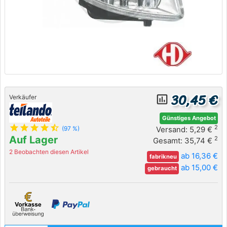
30,45 €
insert_chart_outlined
Verkäufer
Günstiges Angebot
star
star
star
star
star_half
2
Versand: 5,29 €
(97 %)
Auf Lager
2
Gesamt: 35,74 €
2 Beobachten diesen Artikel
ab 16,36 €
fabrikneu
ab 15,00 €
gebraucht