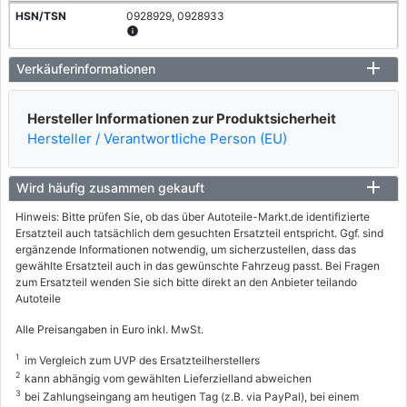
0928929, 0928933
info
FORD
Verkäuferinformationen
FIESTA IV (JA_, JB_)
Hersteller Informationen zur Produktsicherheit
1.3 i
Hersteller / Verantwortliche Person (EU)
44 / 60
08/1995 - 01/2002
Wird häufig zusammen gekauft
0928928, 0928932
info
Hinweis: Bitte prüfen Sie, ob das über Autoteile-Markt.de identifizierte
Ersatzteil auch tatsächlich dem gesuchten Ersatzteil entspricht. Ggf. sind
FORD
ergänzende Informationen notwendig, um sicherzustellen, dass das
gewählte Ersatzteil auch in das gewünschte Fahrzeug passt. Bei Fragen
FIESTA IV (JA_, JB_)
zum Ersatzteil wenden Sie sich bitte direkt an den Anbieter teilando
Autoteile
1.3 i
37 / 50
Alle Preisangaben in Euro inkl. MwSt.
08/1995 - 01/2002
1
im Vergleich zum UVP des Ersatzteilherstellers
2
kann abhängig vom gewählten Lieferzielland abweichen
0928954, 0928956
3
info
bei Zahlungseingang am heutigen Tag (z.B. via PayPal), bei einem