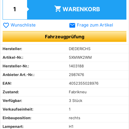
shopping_cart
WARENKORB
favorite_border
email
Wunschliste
Frage zum Artikel
Fahrzeugprüfung
Hersteller:
DIEDERICHS
Artikel-Nr.:
5XMWK2WM
Hersteller-Nr.:
1403188
Anbieter Art.-Nr.:
2987476
EAN:
4052355028976
Zustand:
Fabrikneu
Verfügbar:
3 Stück
Verkaufseinheit:
1
Einbauposition:
rechts
Lampenart:
H1