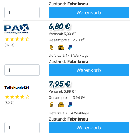
Zustand:
Fabrikneu
Warenkorb
6,80 €
2
Versand: 5,90 €
star
star
star
star
star_half
2
Gesamtpreis: 12,70 €
(97 %)
Lieferzeit: 1 - 3 Werktage
Zustand:
Fabrikneu
Warenkorb
7,95 €
2
Versand: 5,99 €
star
star
star
star
star_outline
2
Gesamtpreis: 13,94 €
(80 %)
Lieferzeit: 2 - 4 Werktage
Zustand:
Fabrikneu
Warenkorb