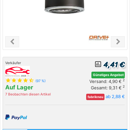
chevron_left
chevron_right
Previous
Next
4,41 €
insert_chart_outlined
Verkäufer
Günstiges Angebot
star
star
star
star
star_half
2
Versand: 4,90 €
(97 %)
Auf Lager
2
Gesamt: 9,31 €
7 Beobachten diesen Artikel
ab 2,88 €
fabrikneu