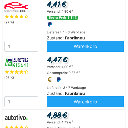
4,41 €
2
Versand: 4,90 €
star
star
star
star
star_half
Bester Preis 9,31 €
(97 %)
Lieferzeit: 1 - 3 Werktage
Zustand:
Fabrikneu
Warenkorb
4,47 €
2
Versand: 4,90 €
star
star
star
star
star_half
2
Gesamtpreis: 9,37 €
(96 %)
Lieferzeit: 3 - 7 Werktage
Zustand:
Fabrikneu
Warenkorb
4,88 €
2
Versand: 4,79 €
star
star
star
star
star_half
2