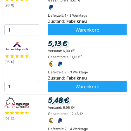
Gesamtpreis: 9,67 €
(93 %)
Lieferzeit: 1 - 3 Werktage
Zustand:
Fabrikneu
Warenkorb
5,13 €
2
Versand: 6,00 €
star
star
star
star
star_half
2
Gesamtpreis: 11,13 €
(95 %)
Lieferzeit: 2 - 3 Werktage
Zustand:
Fabrikneu
Warenkorb
5,48 €
2
Versand: 6,95 €
star
star
star
star
star_half
2
Gesamtpreis: 12,43 €
(97 %)
Lieferzeit: 2 - 4 Werktage