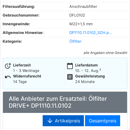
Filterausführung:
Anschraubfilter
Gebrauchsnummer:
DFL0102
Innengewinde:
M22x1,5 mm
Allgemeine Hinweise:
DP1110.11.0102_SCH.p...
Kategorie:
Ölfilter
alle Angaben ohne Gewähr
more_time
calendar_today
Lieferzeit
Lieferdatum
3
1 - 3 Werktage
10. - 12. Aug.
undo
receipt
Widerrufsrecht
Gewährleistung
14 Tage
24 Monate
Alle Anbieter zum Ersatzteil: Ölfilter
DR!VE+ DP1110.11.0102
arrow_downward
Artikelpreis
Gesamtpreis