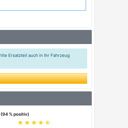
5,34 €*
5,60 €*
5,61 €*
lte Ersatzteil auch in Ihr Fahrzeug
(94 % positiv)
star
star
star
star
star_half