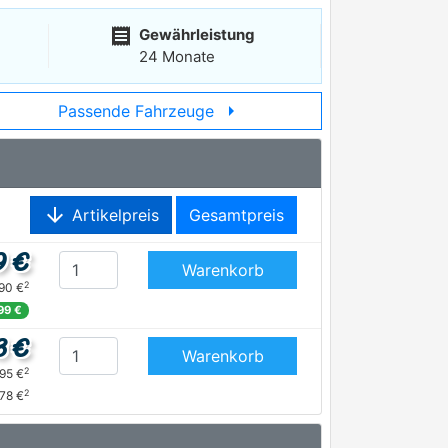
receipt
Gewährleistung
24 Monate
arrow_right
Passende Fahrzeuge
arrow_downward
Artikelpreis
Gesamtpreis
9 €
Warenkorb
2
,90 €
,99 €
3 €
Warenkorb
2
,95 €
2
,78 €