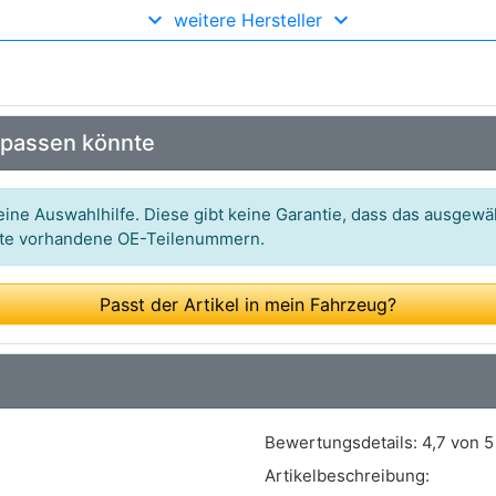
weitere Hersteller
Art.-Nr.: LS348
Art.-Nr.: OC 479
Art.-Nr.: 586052
 passen könnte
Art.-Nr.: AP1151
Art.-Nr.: X4111E
ine Auswahlhilfe. Diese gibt keine Garantie, dass das ausgewäh
itte vorhandene OE-Teilenummern.
Art.-Nr.: SP-977
Art.-Nr.: MO-538
Passt der Artikel in mein Fahrzeug?
Art.-Nr.: SP 856
Art.-Nr.: 10-03-320
Art.-Nr.: ADM 52116
Bewertungsdetails:
4,7 von 5
Art.-Nr.: 451103237
Artikelbeschreibung: