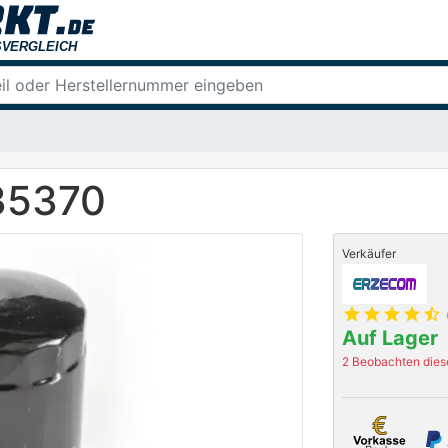
135370
Verkäufer
star
star
star
star
star_half
Auf Lager
2 Beobachten diese