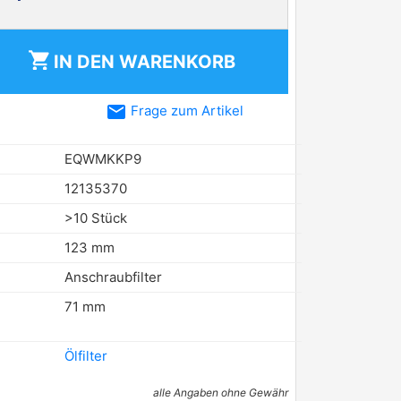
shopping_cart
IN DEN
WARENKORB
email
Frage zum Artikel
EQWMKKP9
12135370
>10 Stück
123 mm
Anschraubfilter
71 mm
Ölfilter
alle Angaben ohne Gewähr