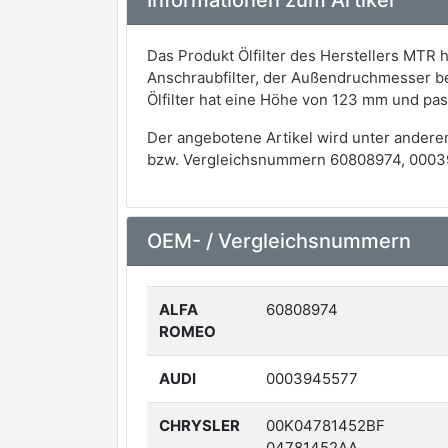
Informationen zum Artikel
Das Produkt Ölfilter des Herstellers MTR h
Anschraubfilter, der Außendruchmesser 
Ölfilter hat eine Höhe von 123 mm und pa
Der angebotene Artikel wird unter andere
bzw. Vergleichsnummern 60808974, 000
OEM- / Vergleichsnummern
ALFA
60808974
ROMEO
AUDI
0003945577
CHRYSLER
00K04781452BF
04781452AA