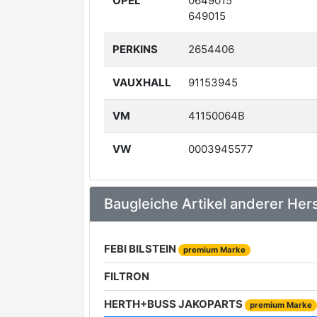
OPEL
0649015
649015
PERKINS
2654406
VAUXHALL
91153945
VM
41150064B
VW
0003945577
Baugleiche Artikel anderer Hers
FEBI BILSTEIN
premium Marke
FILTRON
HERTH+BUSS JAKOPARTS
premium Marke