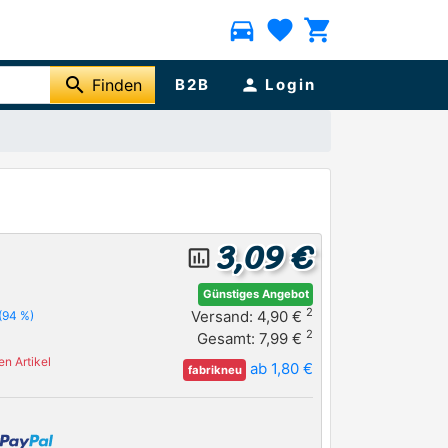
directions_car
favorite
shopping_cart
search
Finden
B2B
person
Login
3,09 €
insert_chart_outlined
Günstiges Angebot
2
Versand: 4,90 €
(94 %)
2
Gesamt: 7,99 €
n Artikel
ab 1,80 €
fabrikneu