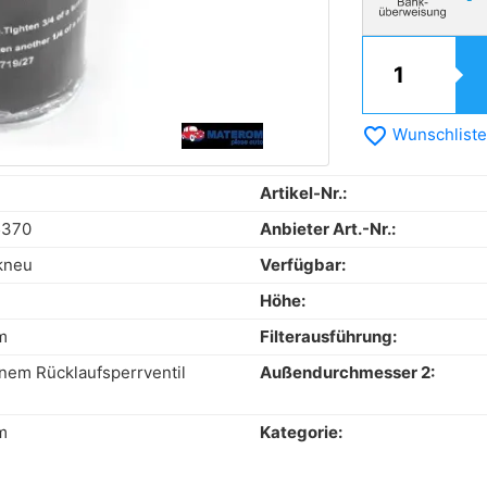
favorite_border
Wunschliste
Artikel-Nr.:
5370
Anbieter Art.-Nr.:
kneu
Verfügbar:
Höhe:
m
Filterausführung:
inem Rücklaufsperrventil
Außendurchmesser 2:
m
Kategorie: