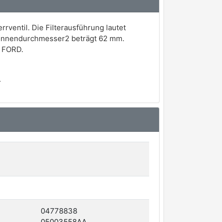
rventil. Die Filterausführung lautet
 Innendurchmesser2 beträgt 62 mm.
d FORD.
.
04778838
05003558AA