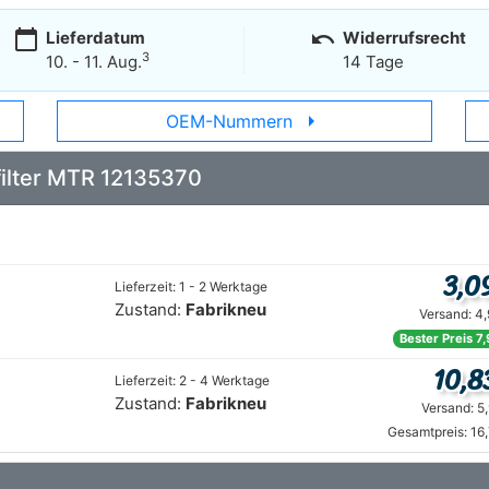
calendar_today
undo
Lieferdatum
Widerrufsrecht
3
10. - 11. Aug.
14 Tage
arrow_right
OEM-Nummern
lfilter MTR 12135370
3,0
Lieferzeit: 1 - 2 Werktage
Zustand:
Fabrikneu
Versand: 4
Bester Preis 7
10,8
Lieferzeit: 2 - 4 Werktage
Zustand:
Fabrikneu
Versand: 5
Gesamtpreis: 16