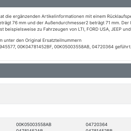
at die ergänzenden Artikelinformationen mit einem Rücklaufsper
beträgt 76 mm und der Außendurchmesser2 beträgt 71 mm. Der
sst beispielsweise zu Fahrzeugen von LTI, FORD USA, JEEP un
m unter den Original Ersatzteilnummern
3945577, 00K04781452BF, 00K05003558AB, 04720364 geführt
00K05003558AB
04720364
04781452AB
04781452BB