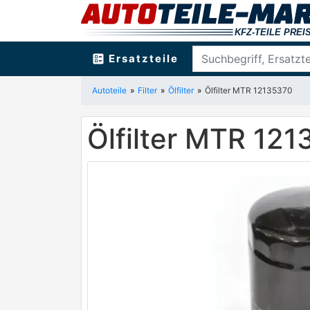
ballot
Ersatzteile
Autoteile
Filter
Ölfilter
Ölfilter MTR 12135370
Ölfilter MTR 12