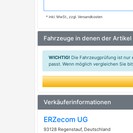
PURFLUX
premium Marke
* inkl. MwSt., zzgl. Versandkosten
KNECHT
premium Marke
VALEO
premium Marke
Fahrzeuge in denen der Artikel
A.P.
ACDelco
WICHTIG!
Die Fahrzeugprüfung ist nur e
ALCO FILTER
passt. Wenn möglich vergleichen Sie b
AMC Filter
ASAS
ASHIKA
Verkäuferinformationen
BLUE PRINT
ERZecom UG
BOSCH
93128 Regenstauf, Deutschland