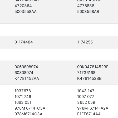
4720364
4778838
5003558AA
5003558AB
01174484
1174255
0060808974
00K04781452BF
60808974
71736168
K4781452AA
K4781452BB
1037678
1043 147
1071 746
1097 077
1663 051
3652 059
978M 6714-C3A
978M-6714-A2A
978M6714C3A
E1EE6714AA