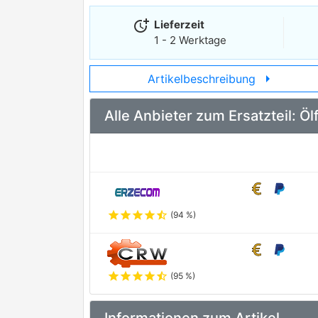
more_time
Lieferzeit
1 - 2 Werktage
arrow_right
Artikelbeschreibung
Alle Anbieter zum Ersatzteil: Ö
star
star
star
star
star_half
(94 %)
star
star
star
star
star_half
(95 %)