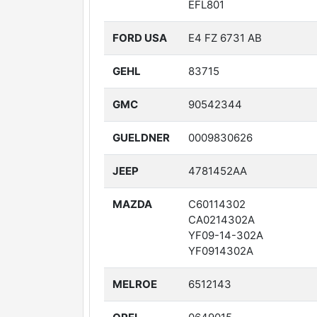
EFL801
FORD USA
E4 FZ 6731 AB
GEHL
83715
GMC
90542344
GUELDNER
0009830626
JEEP
4781452AA
MAZDA
C60114302
CA0214302A
YF09-14-302A
YF0914302A
MELROE
6512143