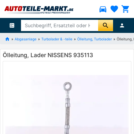
directions_car
favorite
shopping_cart
search
ballot
person
Abgasanlage
Turbolader & -teile
Ölleitung, Turbolader
Ölleitung
Ölleitung, Lader NISSENS 935113