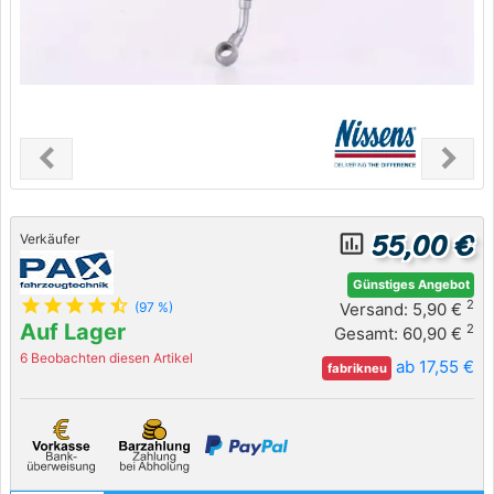
chevron_left
chevron_right
Previous
Next
55,00 €
insert_chart_outlined
Verkäufer
Günstiges Angebot
star
star
star
star
star_half
2
Versand: 5,90 €
(97 %)
Auf Lager
2
Gesamt: 60,90 €
6 Beobachten diesen Artikel
ab 17,55 €
fabrikneu