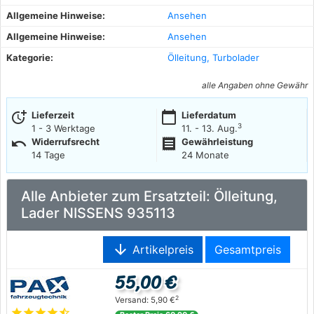
Allgemeine Hinweise:
Ansehen
Allgemeine Hinweise:
Ansehen
Kategorie:
Ölleitung, Turbolader
alle Angaben ohne Gewähr
more_time
calendar_today
Lieferzeit
Lieferdatum
3
1 - 3 Werktage
11. - 13. Aug.
undo
receipt
Widerrufsrecht
Gewährleistung
14 Tage
24 Monate
Alle Anbieter zum Ersatzteil: Ölleitung,
Lader NISSENS 935113
arrow_downward
Artikelpreis
Gesamtpreis
55,00 €
2
Versand: 5,90 €
star
star
star
star
star_half