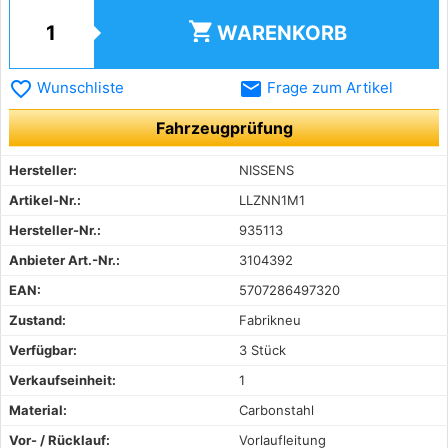
shopping_cart
WARENKORB
favorite_border
email
Wunschliste
Frage zum Artikel
Fahrzeugprüfung
Hersteller:
NISSENS
Artikel-Nr.:
LLZNN1M1
Hersteller-Nr.:
935113
Anbieter Art.-Nr.:
3104392
EAN:
5707286497320
Zustand:
Fabrikneu
Verfügbar:
3 Stück
Verkaufseinheit:
1
Material:
Carbonstahl
Vor- / Rücklauf:
Vorlaufleitung