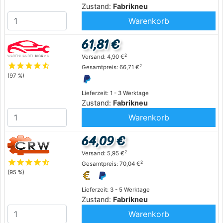
Zustand:
Fabrikneu
Warenkorb
61,81 €
2
Versand: 4,90 €
star
star
star
star
star_half
2
Gesamtpreis: 66,71 €
(97 %)
Lieferzeit: 1 - 3 Werktage
Zustand:
Fabrikneu
Warenkorb
64,09 €
2
Versand: 5,95 €
star
star
star
star
star_half
2
Gesamtpreis: 70,04 €
(95 %)
Lieferzeit: 3 - 5 Werktage
Zustand:
Fabrikneu
Warenkorb