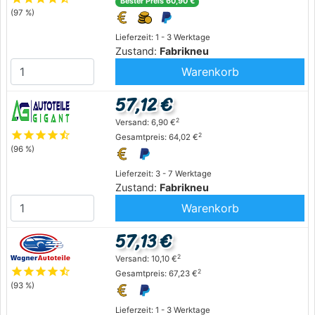
Bester Preis 60,90 €
(97 %)
Lieferzeit: 1 - 3 Werktage
Zustand:
Fabrikneu
Warenkorb
57,12 €
2
Versand: 6,90 €
star
star
star
star
star_half
2
Gesamtpreis: 64,02 €
(96 %)
Lieferzeit: 3 - 7 Werktage
Zustand:
Fabrikneu
Warenkorb
57,13 €
2
Versand: 10,10 €
star
star
star
star
star_half
2
Gesamtpreis: 67,23 €
(93 %)
Lieferzeit: 1 - 3 Werktage