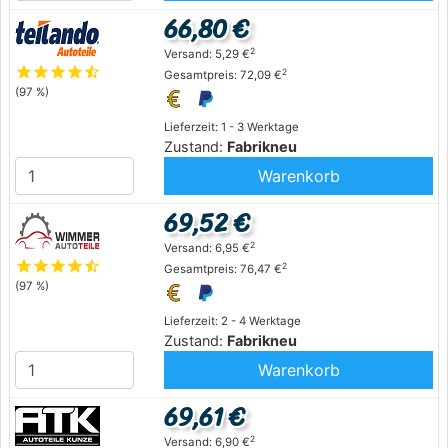
66,80 €
2
Versand: 5,29 €
star
star
star
star
star_half
2
Gesamtpreis: 72,09 €
(97 %)
Lieferzeit: 1 - 3 Werktage
Zustand:
Fabrikneu
Warenkorb
69,52 €
2
Versand: 6,95 €
star
star
star
star
star_half
2
Gesamtpreis: 76,47 €
(97 %)
Lieferzeit: 2 - 4 Werktage
Zustand:
Fabrikneu
Warenkorb
69,61 €
2
Versand: 6,90 €