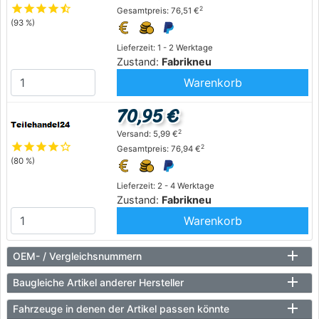
star
star
star
star
star_half
2
Gesamtpreis: 76,51 €
(93 %)
Lieferzeit: 1 - 2 Werktage
Zustand:
Fabrikneu
Warenkorb
70,95 €
2
Versand: 5,99 €
star
star
star
star
star_outline
2
Gesamtpreis: 76,94 €
(80 %)
Lieferzeit: 2 - 4 Werktage
Zustand:
Fabrikneu
Warenkorb
OEM- / Vergleichsnummern
Baugleiche Artikel anderer Hersteller
Fahrzeuge in denen der Artikel passen könnte