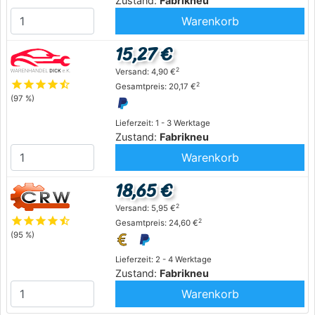
Zustand:
Fabrikneu
Warenkorb
15,27 €
2
Versand: 4,90 €
star
star
star
star
star_half
2
Gesamtpreis: 20,17 €
(97 %)
Lieferzeit: 1 - 3 Werktage
Zustand:
Fabrikneu
Warenkorb
18,65 €
2
Versand: 5,95 €
star
star
star
star
star_half
2
Gesamtpreis: 24,60 €
(95 %)
Lieferzeit: 2 - 4 Werktage
Zustand:
Fabrikneu
Warenkorb