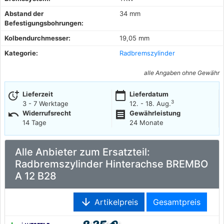
Abstand der
34 mm
Befestigungsbohrungen:
Kolbendurchmesser:
19,05 mm
Kategorie:
Radbremszylinder
alle Angaben ohne Gewähr
more_time
calendar_today
Lieferzeit
Lieferdatum
3
3 - 7 Werktage
12. - 18. Aug.
undo
receipt
Widerrufsrecht
Gewährleistung
14 Tage
24 Monate
Alle Anbieter zum Ersatzteil:
Radbremszylinder Hinterachse BREMBO
A 12 B28
arrow_downward
Artikelpreis
Gesamtpreis