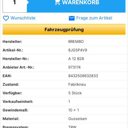
shopping_cart
WARENKORB
favorite_border
email
Wunschliste
Frage zum Artikel
Fahrzeugprüfung
Hersteller:
BREMBO
Artikel-Nr.:
8JG5P4V9
Hersteller-Nr.:
A 12 B28
Anbieter Art.-Nr.:
973174
EAN:
8432509632833
Zustand:
Fabrikneu
Verfügbar:
5 Stück
Verkaufseinheit:
1
Gewindemaß:
10 x 1
Material:
Gusseisen
Bremssystem:
TRW