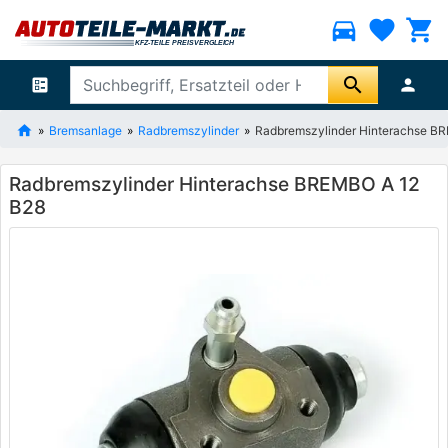
directions_car
favorite
shopping_cart
search
ballot
person
Bremsanlage
Radbremszylinder
Radbremszylinder Hinterachse B
Radbremszylinder Hinterachse BREMBO A 12
B28