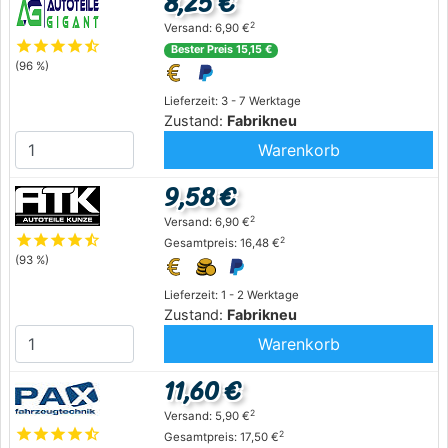
8,25 €
2
Versand: 6,90 €
star
star
star
star
star_half
Bester Preis 15,15 €
(96 %)
Lieferzeit: 3 - 7 Werktage
Zustand:
Fabrikneu
Warenkorb
9,58 €
2
Versand: 6,90 €
star
star
star
star
star_half
2
Gesamtpreis: 16,48 €
(93 %)
Lieferzeit: 1 - 2 Werktage
Zustand:
Fabrikneu
Warenkorb
11,60 €
2
Versand: 5,90 €
star
star
star
star
star_half
2
Gesamtpreis: 17,50 €