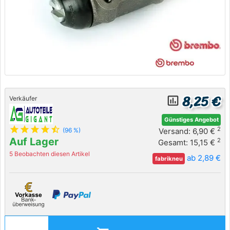
8,25 €
insert_chart_outlined
Verkäufer
Günstiges Angebot
star
star
star
star
star_half
2
Versand: 6,90 €
(96 %)
Auf Lager
2
Gesamt: 15,15 €
5 Beobachten diesen Artikel
ab 2,89 €
fabrikneu