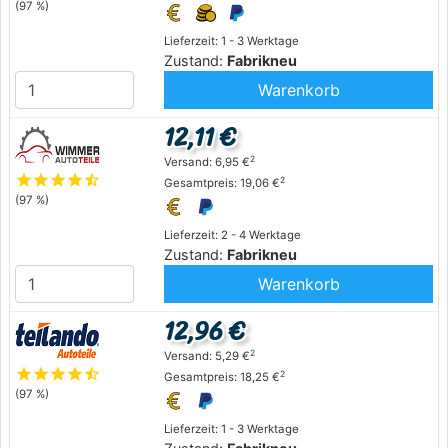
(97 %)
Lieferzeit: 1 - 3 Werktage
Zustand:
Fabrikneu
Warenkorb
12,11 €
2
Versand: 6,95 €
star
star
star
star
star_half
2
Gesamtpreis: 19,06 €
(97 %)
Lieferzeit: 2 - 4 Werktage
Zustand:
Fabrikneu
Warenkorb
12,96 €
2
Versand: 5,29 €
star
star
star
star
star_half
2
Gesamtpreis: 18,25 €
(97 %)
Lieferzeit: 1 - 3 Werktage