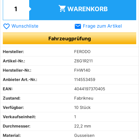
shopping_cart
WARENKORB
favorite_border
email
Wunschliste
Frage zum Artikel
Fahrzeugprüfung
Hersteller:
FERODO
Artikel-Nr.:
Z6G1R211
Hersteller-Nr.:
FHW140
Anbieter Art.-Nr.:
114553459
EAN:
4044197370405
Zustand:
Fabrikneu
Verfügbar:
10 Stück
Verkaufseinheit:
1
Durchmesser:
22,2 mm
Material:
Gusseisen