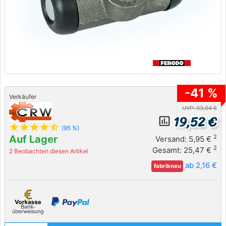
-41 %
Verkäufer
UVP: 33,04 €
19,52 €
insert_chart_outlined
star
star
star
star
star_half
(95 %)
Auf Lager
2
Versand: 5,95 €
2
Gesamt: 25,47 €
2 Beobachten diesen Artikel
ab 2,16 €
fabrikneu