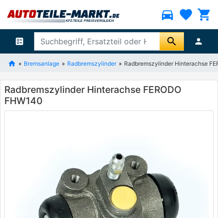
directions_car
favorite
shopping_cart
search
ballot
person
Bremsanlage
Radbremszylinder
Radbremszylinder Hinterachse 
Radbremszylinder Hinterachse FERODO
FHW140