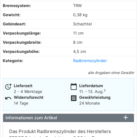
Bremssystem:
TRW
Gewicht:
0,38 kg
Gebindeart:
Schachtel
Verpackungslänge:
11 cm
Verpackungsbreite:
8 cm
Verpackungshöhe:
4,5 cm
Kategorie:
Radbremszylinder
alle Angaben ohne Gewähr
more_time
calendar_today
Lieferzeit
Lieferdatum
3
2 - 4 Werktage
11. - 13. Aug.
undo
receipt
Widerrufsrecht
Gewährleistung
14 Tage
24 Monate
Informationen zum Artikel
Das Produkt Radbremszylinder des Herstellers