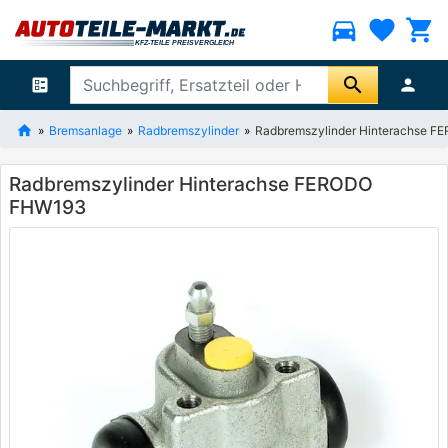
directions_car
favorite
shopping_cart
search
ballot
person
Bremsanlage
Radbremszylinder
Radbremszylinder Hinterachse 
Radbremszylinder Hinterachse FERODO
FHW193