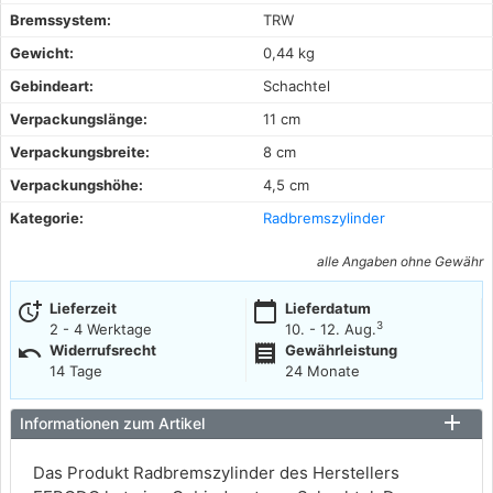
Bremssystem:
TRW
Gewicht:
0,44 kg
Gebindeart:
Schachtel
Verpackungslänge:
11 cm
Verpackungsbreite:
8 cm
Verpackungshöhe:
4,5 cm
Kategorie:
Radbremszylinder
alle Angaben ohne Gewähr
more_time
calendar_today
Lieferzeit
Lieferdatum
3
2 - 4 Werktage
10. - 12. Aug.
undo
receipt
Widerrufsrecht
Gewährleistung
14 Tage
24 Monate
Informationen zum Artikel
Das Produkt Radbremszylinder des Herstellers