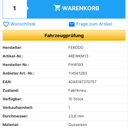
shopping_cart
WARENKORB
favorite_border
email
Wunschliste
Frage zum Artikel
Fahrzeugprüfung
Hersteller:
FERODO
Artikel-Nr.:
4REWKM13
Hersteller-Nr.:
FHW193
Anbieter Art.-Nr.:
114561283
EAN:
4044197370757
Zustand:
Fabrikneu
Verfügbar:
10 Stück
Verkaufseinheit:
1
Durchmesser:
23,8 mm
Material:
Gusseisen