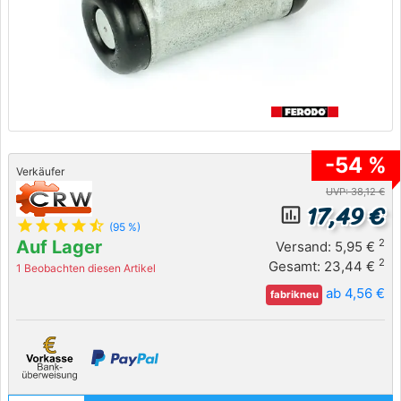
-54 %
Verkäufer
UVP: 38,12 €
17,49 €
insert_chart_outlined
star
star
star
star
star_half
(95 %)
Auf Lager
2
Versand: 5,95 €
2
Gesamt: 23,44 €
1 Beobachten diesen Artikel
ab 4,56 €
fabrikneu