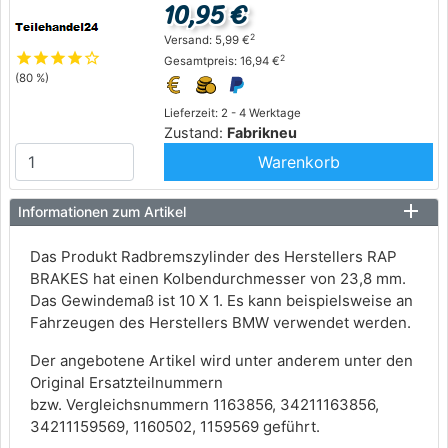
10,95 €
2
Versand: 5,99 €
star
star
star
star
star_outline
2
Gesamtpreis: 16,94 €
(80 %)
Lieferzeit: 2 - 4 Werktage
Zustand:
Fabrikneu
Warenkorb
Informationen zum Artikel
Das Produkt Radbremszylinder des Herstellers RAP
BRAKES hat einen Kolbendurchmesser von 23,8 mm.
Das Gewindemaß ist 10 X 1. Es kann beispielsweise an
Fahrzeugen des Herstellers BMW verwendet werden.
Der angebotene Artikel wird unter anderem unter den
Original Ersatzteilnummern
bzw. Vergleichsnummern 1163856, 34211163856,
34211159569, 1160502, 1159569 geführt.