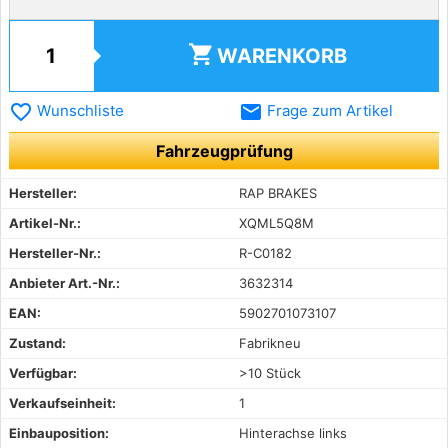
shopping_cart
WARENKORB
favorite_border
email
Wunschliste
Frage zum Artikel
Fahrzeugprüfung
Hersteller:
RAP BRAKES
Artikel-Nr.:
XQML5Q8M
Hersteller-Nr.:
R-C0182
Anbieter Art.-Nr.:
3632314
EAN:
5902701073107
Zustand:
Fabrikneu
Verfügbar:
>10 Stück
Verkaufseinheit:
1
Einbauposition:
Hinterachse links