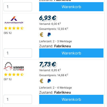
Warenkorb
6,93 €
2
Versand: 6,00 €
star
star
star
star
star_half
2
Gesamtpreis: 12,93 €
(95 %)
Lieferzeit: 2 - 3 Werktage
Zustand:
Fabrikneu
Warenkorb
7,73 €
2
Versand: 6,95 €
star
star
star
star
star_half
2
Gesamtpreis: 14,68 €
(97 %)
Lieferzeit: 2 - 4 Werktage
Zustand:
Fabrikneu
Warenkorb