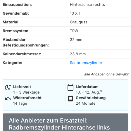
Einbauposition:
Hinterachse rechts
Gewindemaß:
10 X 1
Material:
Grauguss
Bremssystem:
TRW
Abstand der
32 mm
Befestigungsbohrungen:
Kolbendurchmesser:
23,8 mm
Kategorie:
Radbremszylinder
alle Angaben ohne Gewähr
more_time
calendar_today
Lieferzeit
Lieferdatum
3
1 - 3 Werktage
10. - 12. Aug.
undo
receipt
Widerrufsrecht
Gewährleistung
14 Tage
24 Monate
Alle Anbieter zum Ersatzteil:
Radbremszylinder Hinterachse links