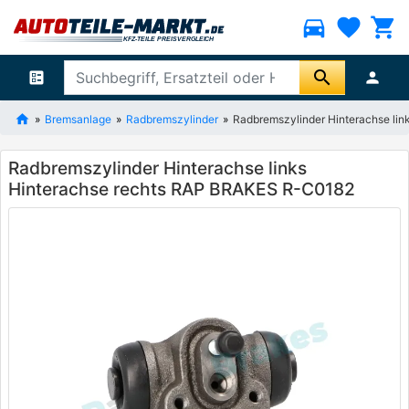
directions_car
favorite
shopping_cart
search
ballot
person
Bremsanlage
Radbremszylinder
Radbremszylinder Hinterachse li
Radbremszylinder Hinterachse links
Hinterachse rechts RAP BRAKES R-C0182