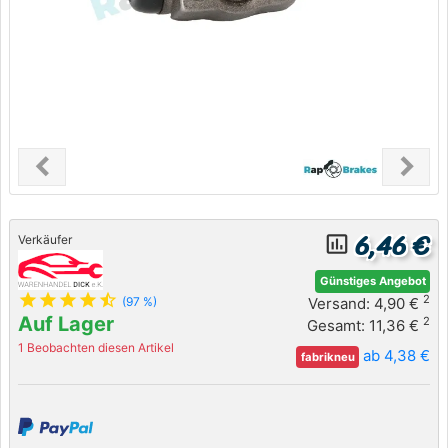
chevron_left
chevron_right
Previous
Next
6,46 €
insert_chart_outlined
Verkäufer
Günstiges Angebot
star
star
star
star
star_half
2
Versand: 4,90 €
(97 %)
Auf Lager
2
Gesamt: 11,36 €
1 Beobachten diesen Artikel
ab 4,38 €
fabrikneu