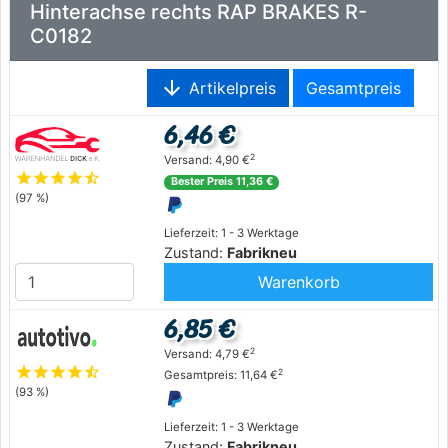
Hinterachse rechts RAP BRAKES R-
C0182
arrow_downward
Artikelpreis
Gesamtpreis
6,46 €
2
Versand: 4,90 €
star
star
star
star
star_half
Bester Preis 11,36 €
(97 %)
Lieferzeit: 1 - 3 Werktage
Zustand:
Fabrikneu
Warenkorb
6,85 €
2
Versand: 4,79 €
star
star
star
star
star_half
2
Gesamtpreis: 11,64 €
(93 %)
Lieferzeit: 1 - 3 Werktage
Zustand:
Fabrikneu