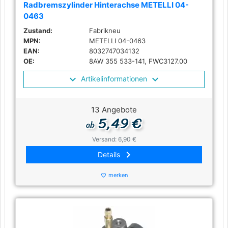
Radbremszylinder Hinterachse METELLI 04-
0463
Zustand:
Fabrikneu
MPN:
METELLI 04-0463
EAN:
8032747034132
OE:
8AW 355 533-141, FWC3127.00
Artikelinformationen
13 Angebote
5,49 €
ab
Versand: 6,90 €
keyboard_arrow_right
Details
merken
favorite_border