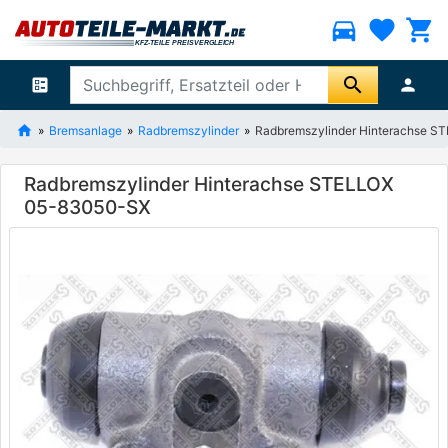
directions_car
favorite
shopping_cart
search
ballot
person
Bremsanlage
Radbremszylinder
Radbremszylinder Hinterachse 
Radbremszylinder Hinterachse STELLOX
05-83050-SX