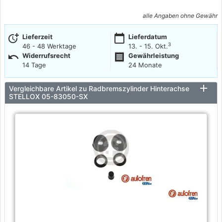
alle Angaben ohne Gewähr
more_time
calendar_today
Lieferzeit
Lieferdatum
3
46 - 48 Werktage
13. - 15. Okt.
undo
receipt
Widerrufsrecht
Gewährleistung
14 Tage
24 Monate
Vergleichbare Artikel zu Radbremszylinder Hinterachse
STELLOX 05-83050-SX