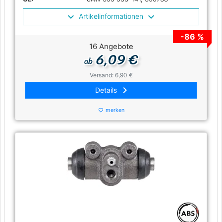
Artikelinformationen
-86 %
16 Angebote
6,09 €
ab
Versand: 6,90 €
keyboard_arrow_right
Details
merken
favorite_border