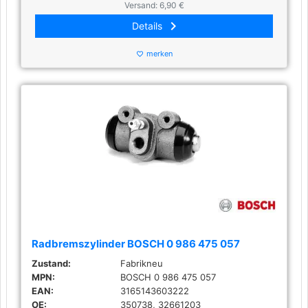
Versand: 6,90 €
keyboard_arrow_right
Details
merken
favorite_border
Radbremszylinder BOSCH 0 986 475 057
Zustand:
Fabrikneu
MPN:
BOSCH 0 986 475 057
EAN:
3165143603222
OE:
350738, 32661203