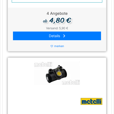
4 Angebote
4,80 €
ab
Versand: 5,90 €
keyboard_arrow_right
Details
merken
favorite_border