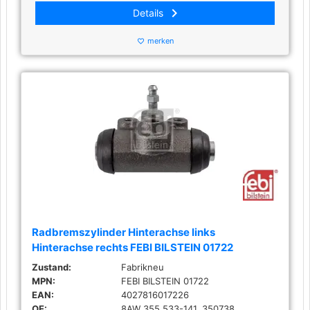
keyboard_arrow_right
Details
merken
favorite_border
Radbremszylinder Hinterachse links
Hinterachse rechts FEBI BILSTEIN 01722
Zustand:
Fabrikneu
MPN:
FEBI BILSTEIN 01722
EAN:
4027816017226
OE:
8AW 355 533-141, 350738