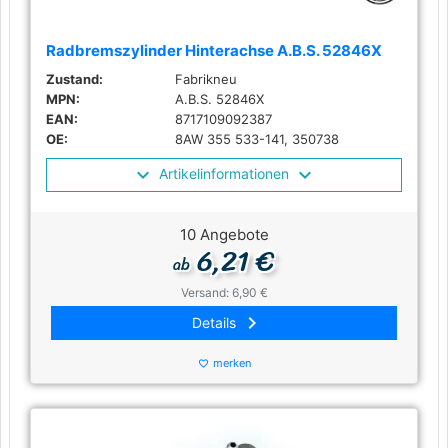
Radbremszylinder Hinterachse A.B.S. 52846X
Zustand:
Fabrikneu
MPN:
A.B.S. 52846X
EAN:
8717109092387
OE:
8AW 355 533-141, 350738
Artikelinformationen
10 Angebote
6,21 €
ab
Versand: 6,90 €
keyboard_arrow_right
Details
merken
favorite_border