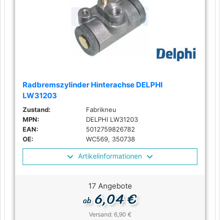
Radbremszylinder Hinterachse DELPHI
LW31203
Zustand:
Fabrikneu
MPN:
DELPHI LW31203
EAN:
5012759826782
OE:
WC569, 350738
Artikelinformationen
17 Angebote
6,04 €
ab
Versand: 6,90 €