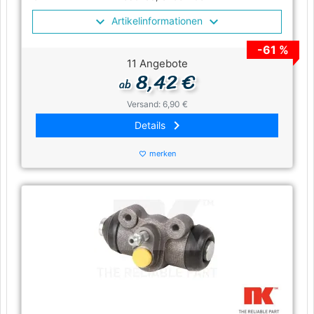
Artikelinformationen
-61 %
11 Angebote
8,42 €
ab
Versand: 6,90 €
keyboard_arrow_right
Details
merken
favorite_border