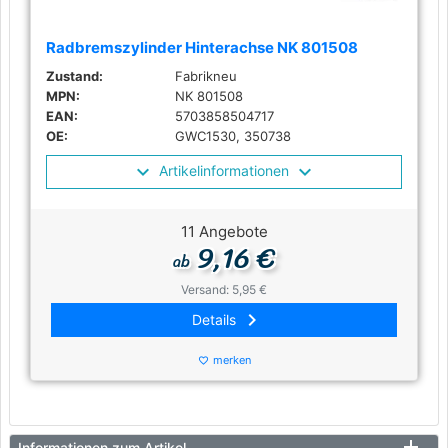
Radbremszylinder Hinterachse NK 801508
Zustand:
Fabrikneu
MPN:
NK 801508
EAN:
5703858504717
OE:
GWC1530, 350738
Artikelinformationen
11 Angebote
9,16 €
ab
Versand: 5,95 €
keyboard_arrow_right
Details
merken
favorite_border
Informationen zum Artikel