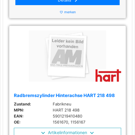
merken
favorite_border
Radbremszylinder Hinterachse HART 218 498
Zustand:
Fabrikneu
MPN:
HART 218 498
EAN:
5901219410480
OE:
1561670, 1156167
Artikelinformationen