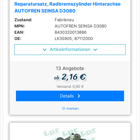
Reparatursatz, Radbremszylinder Hinterachse
AUTOFREN SEINSA D3080
Zustand:
Fabrikneu
MPN:
AUTOFREN SEINSA D3080
EAN:
8430320013886
OE:
LK35905, 87112000
Artikelinformationen
13 Angebote
2,16 €
ab
Versand: 6,90 €
keyboard_arrow_right
Details
merken
favorite_border