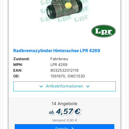
Radbremszylinder Hinterachse LPR 4269
Zustand:
Fabrikneu
MPN:
LPR 4269
EAN:
8032532012116
OE:
1561670, GWC1530
Artikelinformationen
14 Angebote
4,57 €
ab
Versand: 6,90 €
keyboard_arrow_right
Details