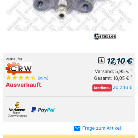
12,10 €
insert_chart_outlined
Verkäufer
2
Versand: 5,95 €
star
star
star
star
star_half
2
Gesamt: 18,05 €
(95 %)
Ausverkauft
ab 2,16 €
fabrikneu
email
Frage zum Artikel