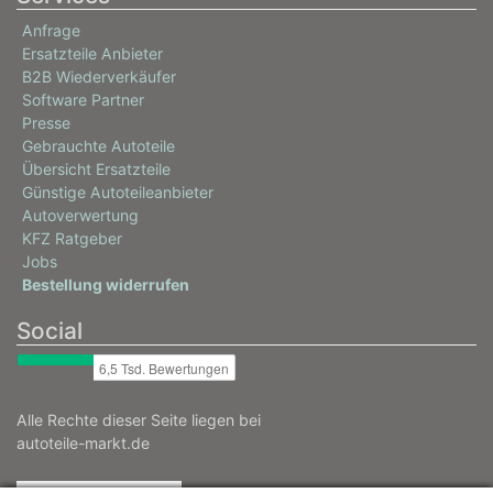
77 / 105
Anfrage
09/1982 - 08/1987
Ersatzteile Anbieter
0005439, 0005501
B2B Wiederverkäufer
info
Software Partner
Presse
BMW
Gebrauchte Autoteile
3 (E30)
Übersicht Ersatzteile
Günstige Autoteileanbieter
318 i
Autoverwertung
75 / 102
KFZ Ratgeber
12/1984 - 08/1988
Jobs
Bestellung widerrufen
0005428
info
Social
BMW
3 (E30)
320 i
Alle Rechte dieser Seite liegen bei
autoteile-markt.de
92 / 125
09/1982 - 12/1991