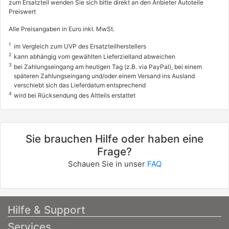
zum Ersatzteil wenden Sie sich bitte direkt an den Anbieter Autoteile
Preiswert
316 i
75 / 102
Alle Preisangaben in Euro inkl. MwSt.
08/1987 - 08/1988
1
im Vergleich zum UVP des Ersatzteilherstellers
2
kann abhängig vom gewählten Lieferzielland abweichen
0005483
3
info
bei Zahlungseingang am heutigen Tag (z.B. via PayPal), bei einem
späteren Zahlungseingang und/oder einem Versand ins Ausland
BMW
verschiebt sich das Lieferdatum entsprechend
4
wird bei Rücksendung des Altteils erstattet
3 (E30)
316 i
73 / 100
Sie brauchen Hilfe oder haben eine
09/1987 - 06/1991
Frage?
0005427
Schauen Sie in unser
FAQ
info
BMW
3 (E30)
Hilfe & Support
318 i
Services