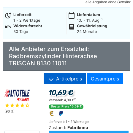
alle Angaben ohne Gewähr
more_time
calendar_today
Lieferzeit
Lieferdatum
3
1 - 2 Werktage
10. - 11. Aug.
undo
receipt
Widerrufsrecht
Gewährleistung
30 Tage
24 Monate
Alle Anbieter zum Ersatzteil:
Radbremszylinder Hinterachse
TRISCAN 8130 11011
arrow_downward
Artikelpreis
Gesamtpreis
10,69 €
2
Versand: 4,90 €
star
star
star
star
star_half
Bester Preis 15,59 €
(96 %)
Lieferzeit: 1 - 2 Werktage
Zustand:
Fabrikneu