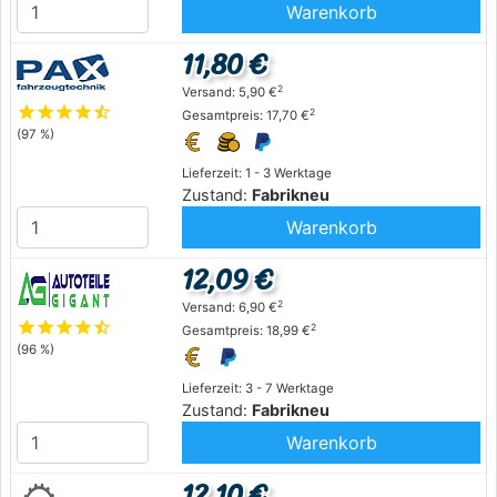
Warenkorb
11,80 €
2
Versand: 5,90 €
star
star
star
star
star_half
2
Gesamtpreis: 17,70 €
(97 %)
Lieferzeit: 1 - 3 Werktage
Zustand:
Fabrikneu
Warenkorb
12,09 €
2
Versand: 6,90 €
star
star
star
star
star_half
2
Gesamtpreis: 18,99 €
(96 %)
Lieferzeit: 3 - 7 Werktage
Zustand:
Fabrikneu
Warenkorb
12,10 €