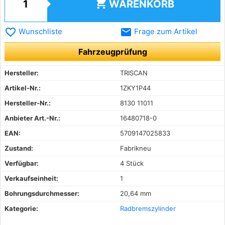
shopping_cart
WARENKORB
favorite_border
email
Wunschliste
Frage zum Artikel
Fahrzeugprüfung
Hersteller:
TRISCAN
Artikel-Nr.:
1ZKY1P44
Hersteller-Nr.:
8130 11011
Anbieter Art.-Nr.:
16480718-0
EAN:
5709147025833
Zustand:
Fabrikneu
Verfügbar:
4 Stück
Verkaufseinheit:
1
Bohrungsdurchmesser:
20,64 mm
Kategorie:
Radbremszylinder