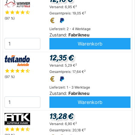
2
Versand: 6,95 €
star
star
star
star
star_half
2
Gesamtpreis: 19,05 €
(97 %)
Lieferzeit: 2 - 4 Werktage
Zustand:
Fabrikneu
Warenkorb
12,35 €
2
Versand: 5,29 €
star
star
star
star
star_half
2
Gesamtpreis: 17,64 €
(97 %)
Lieferzeit: 1 - 3 Werktage
Zustand:
Fabrikneu
Warenkorb
13,28 €
2
Versand: 6,90 €
star
star
star
star
star_half
2
Gesamtpreis: 20,18 €