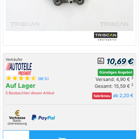
10,69 €
insert_chart_outlined
Verkäufer
Günstiges Angebot
star
star
star
star
star_half
2
Versand: 4,90 €
(96 %)
Auf Lager
2
Gesamt: 15,59 €
5 Beobachten diesen Artikel
ab 2,20 €
fabrikneu