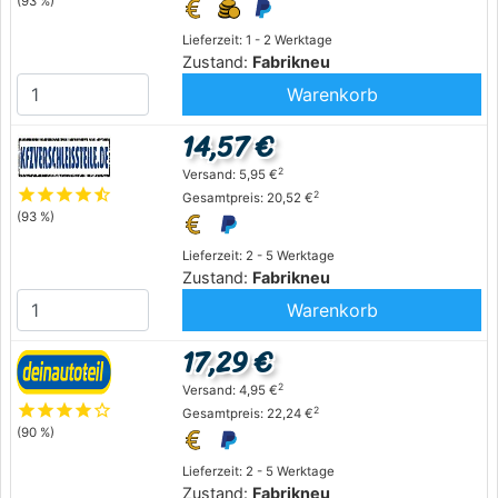
(93 %)
Lieferzeit: 1 - 2 Werktage
Zustand:
Fabrikneu
Warenkorb
14,57 €
2
Versand: 5,95 €
star
star
star
star
star_half
2
Gesamtpreis: 20,52 €
(93 %)
Lieferzeit: 2 - 5 Werktage
Zustand:
Fabrikneu
Warenkorb
17,29 €
2
Versand: 4,95 €
star
star
star
star
star_outline
2
Gesamtpreis: 22,24 €
(90 %)
Lieferzeit: 2 - 5 Werktage
Zustand:
Fabrikneu