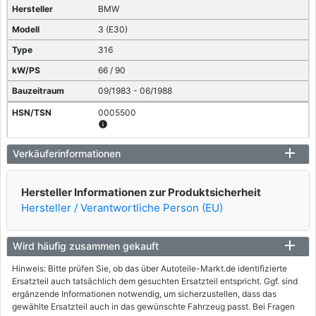
BMW
3 (E30)
316
66 / 90
09/1983 - 06/1988
0005500
info
BMW
Verkäuferinformationen
3 (E30)
Hersteller Informationen zur Produktsicherheit
316 (Ecotronic)
Hersteller / Verantwortliche Person (EU)
66 / 90
09/1983 - 06/1988
Wird häufig zusammen gekauft
0005439
info
Hinweis: Bitte prüfen Sie, ob das über Autoteile-Markt.de identifizierte
Ersatzteil auch tatsächlich dem gesuchten Ersatzteil entspricht. Ggf. sind
BMW
ergänzende Informationen notwendig, um sicherzustellen, dass das
gewählte Ersatzteil auch in das gewünschte Fahrzeug passt. Bei Fragen
3 (E30)