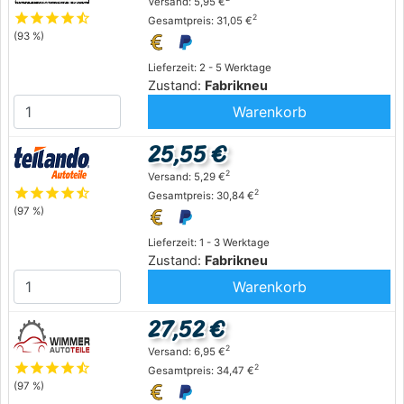
Versand: 5,95 €
star
star
star
star
star_half
2
Gesamtpreis: 31,05 €
(93 %)
Lieferzeit: 2 - 5 Werktage
Zustand:
Fabrikneu
Warenkorb
25,55 €
2
Versand: 5,29 €
star
star
star
star
star_half
2
Gesamtpreis: 30,84 €
(97 %)
Lieferzeit: 1 - 3 Werktage
Zustand:
Fabrikneu
Warenkorb
27,52 €
2
Versand: 6,95 €
star
star
star
star
star_half
2
Gesamtpreis: 34,47 €
(97 %)