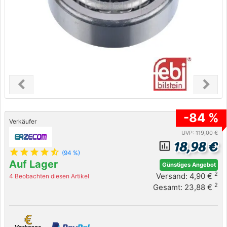
chevron_left
chevron_right
Previous
Next
-84 %
Verkäufer
UVP: 119,00 €
18,98 €
insert_chart_outlined
star
star
star
star
star_half
(94 %)
Auf Lager
Günstiges Angebot
2
Versand: 4,90 €
4 Beobachten diesen Artikel
2
Gesamt: 23,88 €