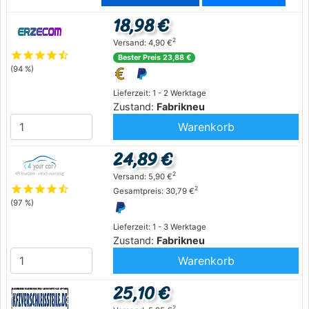
18,98 €
2
Versand: 4,90 €
star
star
star
star
star_half
Bester Preis 23,88 €
(94 %)
Lieferzeit: 1 - 2 Werktage
Zustand:
Fabrikneu
Warenkorb
24,89 €
2
Versand: 5,90 €
star
star
star
star
star_half
2
Gesamtpreis: 30,79 €
(97 %)
Lieferzeit: 1 - 3 Werktage
Zustand:
Fabrikneu
Warenkorb
25,10 €
2