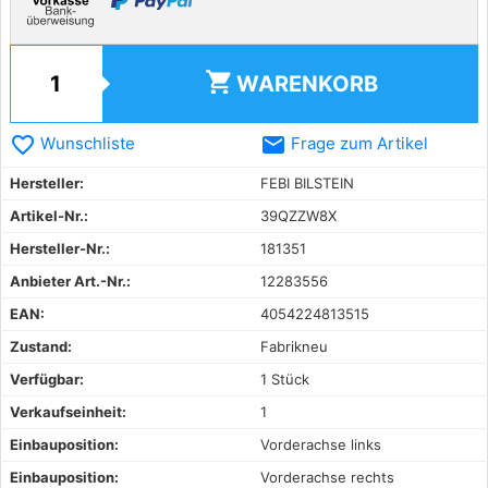
shopping_cart
WARENKORB
favorite_border
email
Wunschliste
Frage zum Artikel
Hersteller:
FEBI BILSTEIN
Artikel-Nr.:
39QZZW8X
Hersteller-Nr.:
181351
Anbieter Art.-Nr.:
12283556
EAN:
4054224813515
Zustand:
Fabrikneu
Verfügbar:
1 Stück
Verkaufseinheit:
1
Einbauposition:
Vorderachse links
Einbauposition:
Vorderachse rechts