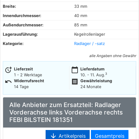
Breite:
33 mm
Innendurchmesser:
40 mm
Außendurchmesser:
85 mm
Lagerausführung:
Kegelrollenlager
Kategorie:
Radlager / -satz
alle Angaben ohne Gewähr
more_time
calendar_today
Lieferzeit
Lieferdatum
3
1 - 2 Werktage
10. - 11. Aug.
undo
receipt
Widerrufsrecht
Gewährleistung
14 Tage
24 Monate
Alle Anbieter zum Ersatzteil: Radlager
Vorderachse links Vorderachse rechts
FEBI BILSTEIN 181351
arrow_downward
Artikelpreis
Gesamtpreis