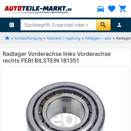
directions_car
favorite
shopping_cart
search
ballot
person
Achsaufhängung
Radnabe / -lagerung
Radlager / -satz
Radlager
Radlager Vorderachse links Vorderachse
rechts FEBI BILSTEIN 181351