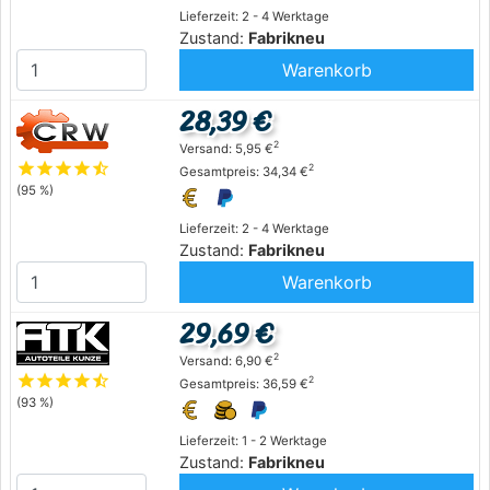
Lieferzeit: 2 - 4 Werktage
Zustand:
Fabrikneu
Warenkorb
28,39 €
2
Versand: 5,95 €
star
star
star
star
star_half
2
Gesamtpreis: 34,34 €
(95 %)
Lieferzeit: 2 - 4 Werktage
Zustand:
Fabrikneu
Warenkorb
29,69 €
2
Versand: 6,90 €
star
star
star
star
star_half
2
Gesamtpreis: 36,59 €
(93 %)
Lieferzeit: 1 - 2 Werktage
Zustand:
Fabrikneu