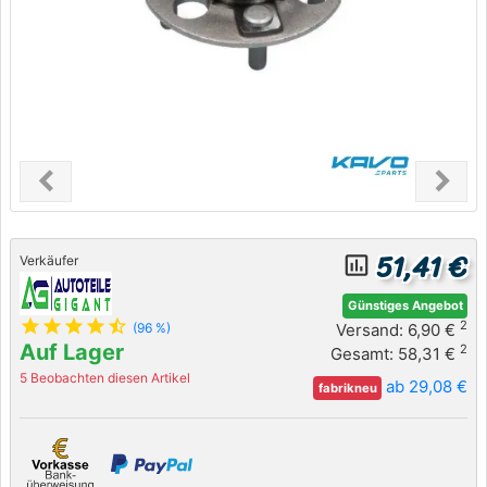
chevron_left
chevron_right
Previous
Next
51,41 €
insert_chart_outlined
Verkäufer
Günstiges Angebot
star
star
star
star
star_half
2
Versand: 6,90 €
(96 %)
Auf Lager
2
Gesamt: 58,31 €
5 Beobachten diesen Artikel
ab 29,08 €
fabrikneu