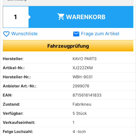
shopping_cart
WARENKORB
favorite_border
email
Wunschliste
Frage zum Artikel
Fahrzeugprüfung
Hersteller:
KAVO PARTS
Artikel-Nr.:
XJ222ZKM
Hersteller-Nr.:
WBH-9031
Anbieter Art.-Nr.:
2999076
EAN:
8715616141833
Zustand:
Fabrikneu
Verfügbar:
5 Stück
Verkaufseinheit:
1
Felge Lochzahl:
4 -loch