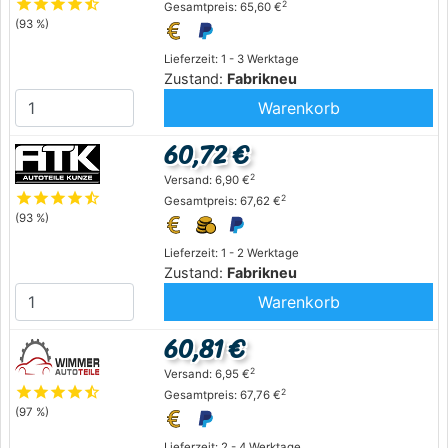
star
star
star
star
star_half
2
Gesamtpreis: 65,60 €
(93 %)
Lieferzeit: 1 - 3 Werktage
Zustand:
Fabrikneu
Warenkorb
60,72 €
2
Versand: 6,90 €
star
star
star
star
star_half
2
Gesamtpreis: 67,62 €
(93 %)
Lieferzeit: 1 - 2 Werktage
Zustand:
Fabrikneu
Warenkorb
60,81 €
2
Versand: 6,95 €
star
star
star
star
star_half
2
Gesamtpreis: 67,76 €
(97 %)
Lieferzeit: 2 - 4 Werktage