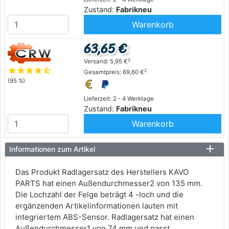
Zustand:
Fabrikneu
Warenkorb
63,65 €
2
Versand: 5,95 €
star
star
star
star
star_half
2
Gesamtpreis: 69,60 €
(95 %)
Lieferzeit: 2 - 4 Werktage
Zustand:
Fabrikneu
Warenkorb
Informationen zum Artikel
Das Produkt Radlagersatz des Herstellers KAVO
PARTS hat einen Außendurchmesser2 von 135 mm.
Die Lochzahl der Felge beträgt 4 -loch und die
ergänzenden Artikelinformationen lauten mit
integriertem ABS-Sensor. Radlagersatz hat einen
Außendurchmesser1 von 74 mm und passt