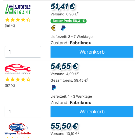
51,41 €
2
Versand: 6,90 €
star
star
star
star
star_half
Bester Preis 58,31 €
(96 %)
Lieferzeit: 3 - 7 Werktage
Zustand:
Fabrikneu
Warenkorb
54,55 €
2
Versand: 4,90 €
star
star
star
star
star_half
2
Gesamtpreis: 59,45 €
(97 %)
Lieferzeit: 1 - 3 Werktage
Zustand:
Fabrikneu
Warenkorb
55,50 €
2
Versand: 10,10 €