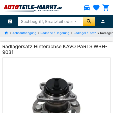
directions_car
favorite
shopping_cart
search
ballot
person
Achsaufhängung
Radnabe / -lagerung
Radlager / -satz
Radlage
Radlagersatz Hinterachse KAVO PARTS WBH-
9031