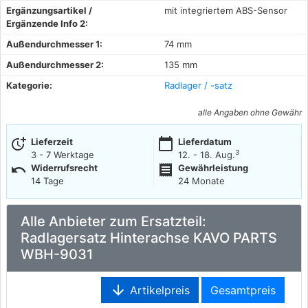
Ergänzungsartikel /
mit integriertem ABS-Sensor
Ergänzende Info 2:
Außendurchmesser 1:
74 mm
Außendurchmesser 2:
135 mm
Kategorie:
Radlager / -satz
alle Angaben ohne Gewähr
more_time
calendar_today
Lieferzeit
Lieferdatum
3
3 - 7 Werktage
12. - 18. Aug.
undo
receipt
Widerrufsrecht
Gewährleistung
14 Tage
24 Monate
Alle Anbieter zum Ersatzteil:
Radlagersatz Hinterachse KAVO PARTS
WBH-9031
arrow_downward
Artikelpreis
Gesamtpreis