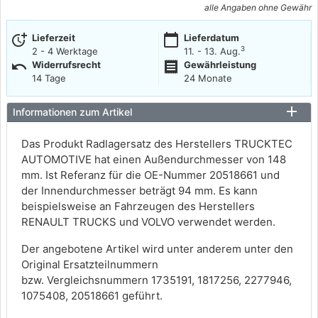
alle Angaben ohne Gewähr
more_time
calendar_today
Lieferzeit
Lieferdatum
3
2 - 4 Werktage
11. - 13. Aug.
undo
receipt
Widerrufsrecht
Gewährleistung
14 Tage
24 Monate
Informationen zum Artikel
Das Produkt Radlagersatz des Herstellers TRUCKTEC
AUTOMOTIVE hat einen Außendurchmesser von 148
mm. Ist Referanz für die OE-Nummer 20518661 und
der Innendurchmesser beträgt 94 mm. Es kann
beispielsweise an Fahrzeugen des Herstellers
RENAULT TRUCKS und VOLVO verwendet werden.
Der angebotene Artikel wird unter anderem unter den
Original Ersatzteilnummern
bzw. Vergleichsnummern 1735191, 1817256, 2277946,
1075408, 20518661 geführt.