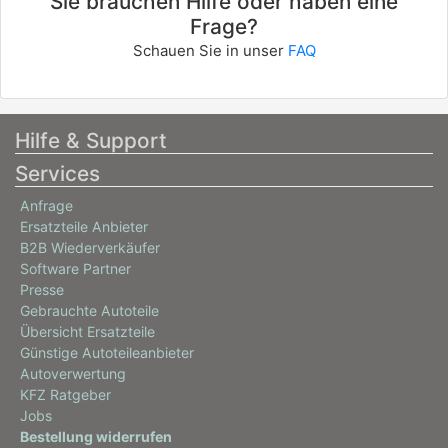
Sie brauchen Hilfe oder haben eine
Frage?
Schauen Sie in unser
FAQ
Hilfe & Support
Services
Anfrage
Ersatzteile Anbieter
B2B Wiederverkäufer
Software Partner
Presse
Gebrauchte Autoteile
Übersicht Ersatzteile
Günstige Autoteileanbieter
Autoverwertung
KFZ Ratgeber
Jobs
Bestellung widerrufen