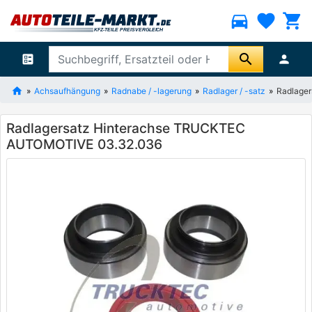
directions_car
favorite
shopping_cart
search
ballot
person
Achsaufhängung
Radnabe / -lagerung
Radlager / -satz
Radlage
Radlagersatz Hinterachse TRUCKTEC
AUTOMOTIVE 03.32.036