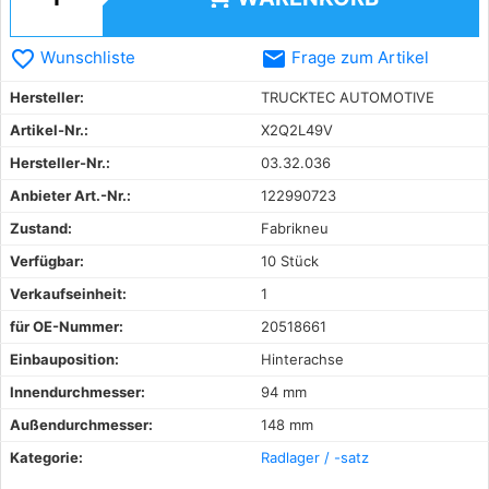
favorite_border
email
Wunschliste
Frage zum Artikel
Hersteller:
TRUCKTEC AUTOMOTIVE
Artikel-Nr.:
X2Q2L49V
Hersteller-Nr.:
03.32.036
Anbieter Art.-Nr.:
122990723
Zustand:
Fabrikneu
Verfügbar:
10 Stück
Verkaufseinheit:
1
für OE-Nummer:
20518661
Einbauposition:
Hinterachse
Innendurchmesser:
94 mm
Außendurchmesser:
148 mm
Kategorie:
Radlager / -satz