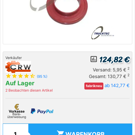
124,82 €
insert_chart_outlined
Verkäufer
2
Versand: 5,95 €
star
star
star
star
star_half
2
Gesamt: 130,77 €
(95 %)
Auf Lager
ab 142,77 €
fabrikneu
2 Beobachten diesen Artikel
shopping_cart
WARENKORB