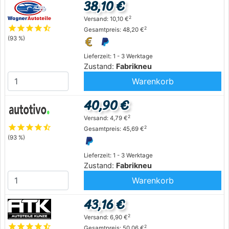
38,10 €
2
Versand: 10,10 €
star
star
star
star
star_half
2
Gesamtpreis: 48,20 €
(93 %)
Lieferzeit: 1 - 3 Werktage
Zustand:
Fabrikneu
Warenkorb
40,90 €
2
Versand: 4,79 €
star
star
star
star
star_half
2
Gesamtpreis: 45,69 €
(93 %)
Lieferzeit: 1 - 3 Werktage
Zustand:
Fabrikneu
Warenkorb
43,16 €
2
Versand: 6,90 €
star
star
star
star
star_half
2
Gesamtpreis: 50,06 €