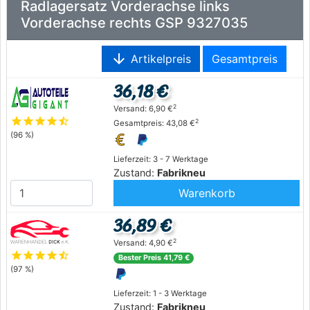
Radlagersatz Vorderachse links
Vorderachse rechts GSP 9327035
arrow_downward
Artikelpreis
Gesamtpreis
36,18 €
2
Versand: 6,90 €
star
star
star
star
star_half
2
Gesamtpreis: 43,08 €
(96 %)
Lieferzeit: 3 - 7 Werktage
Zustand:
Fabrikneu
Warenkorb
36,89 €
2
Versand: 4,90 €
star
star
star
star
star_half
Bester Preis 41,79 €
(97 %)
Lieferzeit: 1 - 3 Werktage
Zustand:
Fabrikneu