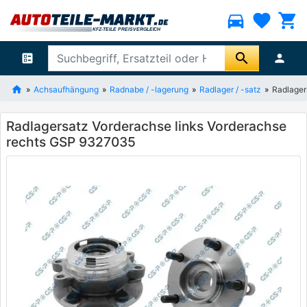
directions_car
favorite
shopping_cart
search
ballot
person
Achsaufhängung
Radnabe / -lagerung
Radlager / -satz
Radlager
Radlagersatz Vorderachse links Vorderachse
rechts GSP 9327035