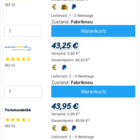
(93 %)
Lieferzeit: 1 - 2 Werktage
Zustand:
Fabrikneu
Warenkorb
43,25 €
2
Versand: 5,95 €
star
star
star
star
star_half
2
Gesamtpreis: 49,20 €
(92 %)
Lieferzeit: 2 - 4 Werktage
Zustand:
Fabrikneu
Warenkorb
43,95 €
2
Versand: 5,99 €
star
star
star
star
star_outline
2
Gesamtpreis: 49,94 €
(80 %)
Lieferzeit: 2 - 4 Werktage