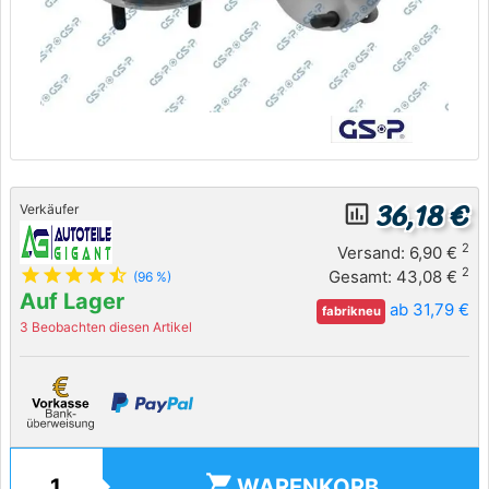
36,18 €
insert_chart_outlined
Verkäufer
2
Versand: 6,90 €
star
star
star
star
star_half
2
Gesamt: 43,08 €
(96 %)
Auf Lager
ab 31,79 €
fabrikneu
3 Beobachten diesen Artikel
shopping_cart
WARENKORB