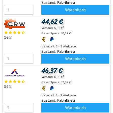
Zustand:
Fabrikneu
Warenkorb
44,62 €
2
Versand: 5,95 €
star
star
star
star
star_half
2
Gesamtpreis: 50,57 €
(95 %)
Lieferzeit: 3 - 5 Werktage
Zustand:
Fabrikneu
Warenkorb
46,37 €
2
Versand: 6,00 €
star
star
star
star
star_half
2
Gesamtpreis: 52,37 €
(95 %)
Lieferzeit: 2 - 3 Werktage
Zustand:
Fabrikneu
Warenkorb