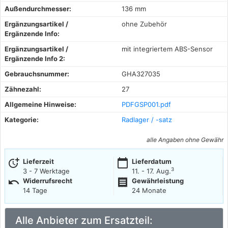
Außendurchmesser:
136 mm
Ergänzungsartikel /
ohne Zubehör
Ergänzende Info:
Ergänzungsartikel /
mit integriertem ABS-Sensor
Ergänzende Info 2:
Gebrauchsnummer:
GHA327035
Zähnezahl:
27
Allgemeine Hinweise:
PDFGSP001.pdf
Kategorie:
Radlager / -satz
alle Angaben ohne Gewähr
more_time
calendar_today
Lieferzeit
Lieferdatum
3
3 - 7 Werktage
11. - 17. Aug.
undo
receipt
Widerrufsrecht
Gewährleistung
14 Tage
24 Monate
Alle Anbieter zum Ersatzteil: