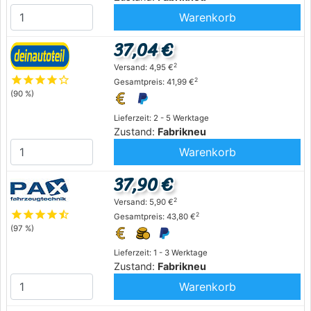
Warenkorb
37,04 €
2
Versand: 4,95 €
star
star
star
star
star_outline
2
Gesamtpreis: 41,99 €
(90 %)
Lieferzeit: 2 - 5 Werktage
Zustand:
Fabrikneu
Warenkorb
37,90 €
2
Versand: 5,90 €
star
star
star
star
star_half
2
Gesamtpreis: 43,80 €
(97 %)
Lieferzeit: 1 - 3 Werktage
Zustand:
Fabrikneu
Warenkorb