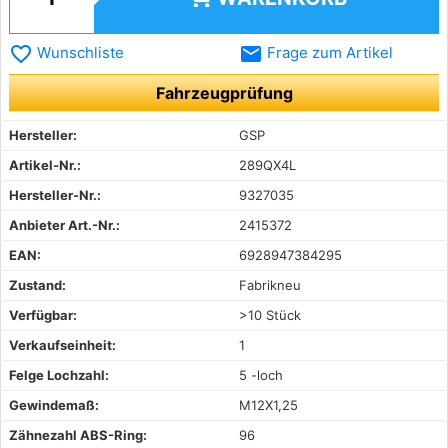
favorite_border
email
Wunschliste
Frage zum Artikel
Fahrzeugprüfung
Hersteller:
GSP
Artikel-Nr.:
289QX4L
Hersteller-Nr.:
9327035
Anbieter Art.-Nr.:
2415372
EAN:
6928947384295
Zustand:
Fabrikneu
Verfügbar:
>10 Stück
Verkaufseinheit:
1
Felge Lochzahl:
5 -loch
Gewindemaß:
M12X1,25
Zähnezahl ABS-Ring:
96