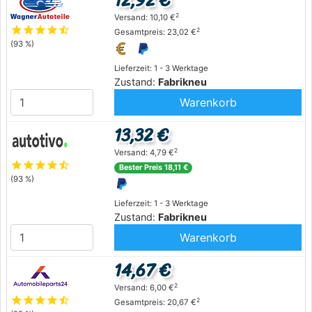
12,92 €
2
Versand: 10,10 €
star
star
star
star
star_half
2
Gesamtpreis: 23,02 €
(93 %)
Lieferzeit: 1 - 3 Werktage
Zustand:
Fabrikneu
Warenkorb
13,32 €
2
Versand: 4,79 €
star
star
star
star
star_half
Bester Preis 18,11 €
(93 %)
Lieferzeit: 1 - 3 Werktage
Zustand:
Fabrikneu
Warenkorb
14,67 €
2
Versand: 6,00 €
star
star
star
star
star_half
2
Gesamtpreis: 20,67 €