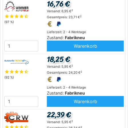
16,76 €
2
Versand: 6,95 €
star
star
star
star
star_half
2
Gesamtpreis: 23,71 €
(97 %)
Lieferzeit: 2 - 4 Werktage
Zustand:
Fabrikneu
Warenkorb
18,25 €
2
Versand: 5,95 €
star
star
star
star
star_half
2
Gesamtpreis: 24,20 €
(92 %)
Lieferzeit: 2 - 4 Werktage
Zustand:
Fabrikneu
Warenkorb
22,39 €
2
Versand: 5,95 €
star
star
star
star
star_half
2