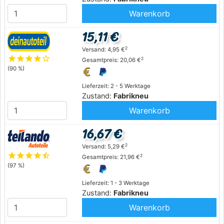
Warenkorb
15,11 €
2
Versand: 4,95 €
star
star
star
star
star_outline
2
Gesamtpreis: 20,06 €
(90 %)
Lieferzeit: 2 - 5 Werktage
Zustand:
Fabrikneu
Warenkorb
16,67 €
2
Versand: 5,29 €
star
star
star
star
star_half
2
Gesamtpreis: 21,96 €
(97 %)
Lieferzeit: 1 - 3 Werktage
Zustand:
Fabrikneu
Warenkorb