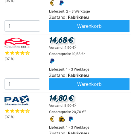
(95 %)
Lieferzeit: 2 - 3 Werktage
Zustand:
Fabrikneu
Warenkorb
14,68 €
2
Versand: 4,90 €
star
star
star
star
star_half
2
Gesamtpreis: 19,58 €
(97 %)
Lieferzeit: 1 - 3 Werktage
Zustand:
Fabrikneu
Warenkorb
14,80 €
2
Versand: 5,90 €
star
star
star
star
star_half
2
Gesamtpreis: 20,70 €
(97 %)
Lieferzeit: 1 - 3 Werktage
Zustand:
Fabrikneu