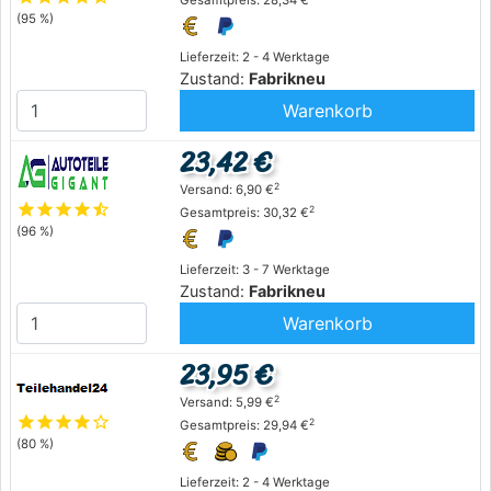
Gesamtpreis: 28,34 €
(95 %)
Lieferzeit: 2 - 4 Werktage
Zustand:
Fabrikneu
Warenkorb
23,42 €
2
Versand: 6,90 €
star
star
star
star
star_half
2
Gesamtpreis: 30,32 €
(96 %)
Lieferzeit: 3 - 7 Werktage
Zustand:
Fabrikneu
Warenkorb
23,95 €
2
Versand: 5,99 €
star
star
star
star
star_outline
2
Gesamtpreis: 29,94 €
(80 %)
Lieferzeit: 2 - 4 Werktage