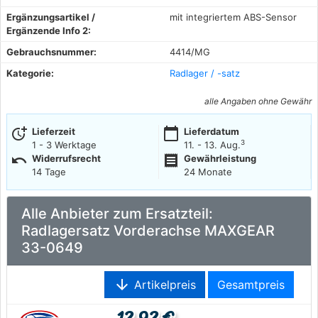
Ergänzungsartikel /
mit integriertem ABS-Sensor
Ergänzende Info 2:
Gebrauchsnummer:
4414/MG
Kategorie:
Radlager / -satz
alle Angaben ohne Gewähr
more_time
calendar_today
Lieferzeit
Lieferdatum
3
1 - 3 Werktage
11. - 13. Aug.
undo
receipt
Widerrufsrecht
Gewährleistung
14 Tage
24 Monate
Alle Anbieter zum Ersatzteil:
Radlagersatz Vorderachse MAXGEAR
33-0649
arrow_downward
Artikelpreis
Gesamtpreis