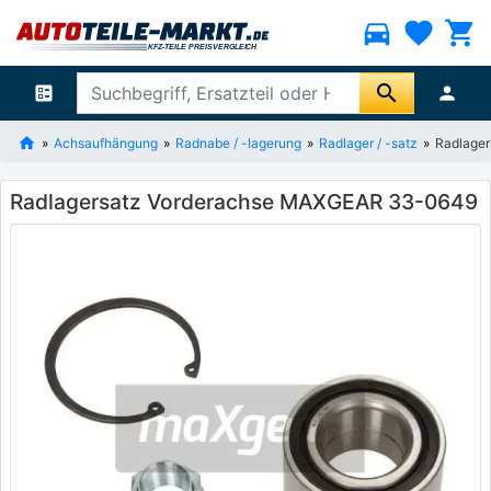
directions_car
favorite
shopping_cart
search
ballot
person
Achsaufhängung
Radnabe / -lagerung
Radlager / -satz
Radlage
Radlagersatz Vorderachse MAXGEAR 33-0649