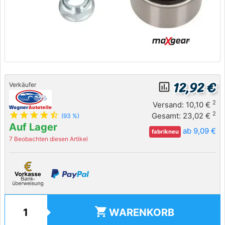
12,92 €
insert_chart_outlined
Verkäufer
2
Versand: 10,10 €
star
star
star
star
star_half
2
Gesamt: 23,02 €
(93 %)
Auf Lager
ab 9,09 €
fabrikneu
7 Beobachten diesen Artikel
shopping_cart
WARENKORB