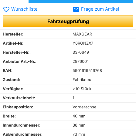
favorite_border
email
Wunschliste
Frage zum Artikel
Fahrzeugprüfung
Hersteller:
MAXGEAR
Artikel-Nr.:
Y6RGNZX7
Hersteller-Nr.:
33-0649
Anbieter Art.-Nr.:
2976001
EAN:
5901619516768
Zustand:
Fabrikneu
Verfügbar:
>10 Stück
Verkaufseinheit:
1
Einbauposition:
Vorderachse
Breite:
40 mm
Innendurchmesser:
38 mm
Außendurchmesser:
73 mm