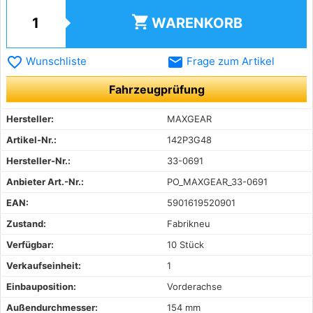
shopping_cart
WARENKORB
favorite_border
email
Wunschliste
Frage zum Artikel
Fahrzeugprüfung
Hersteller:
MAXGEAR
Artikel-Nr.:
142P3G48
Hersteller-Nr.:
33-0691
Anbieter Art.-Nr.:
PO_MAXGEAR_33-0691
EAN:
5901619520901
Zustand:
Fabrikneu
Verfügbar:
10 Stück
Verkaufseinheit:
1
Einbauposition:
Vorderachse
Außendurchmesser:
154 mm