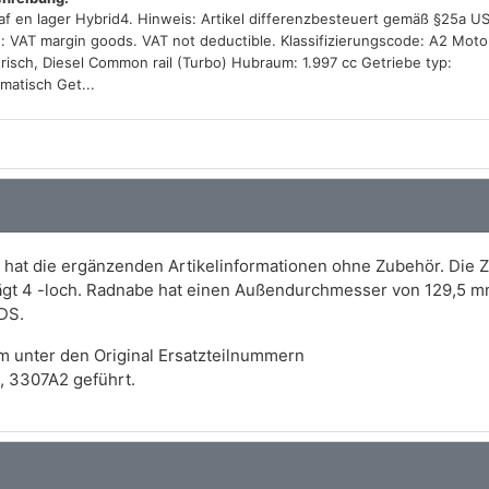
af en lager Hybrid4. Hinweis: Artikel differenzbesteuert gemäß §25a U
: VAT margin goods. VAT not deductible. Klassifizierungscode: A2 Moto
trisch, Diesel Common rail (Turbo) Hubraum: 1.997 cc Getriebe typ:
matisch Get...
hat die ergänzenden Artikelinformationen ohne Zubehör. Die Z
ägt 4 -loch. Radnabe hat einen Außendurchmesser von 129,5 m
DS.
m unter den Original Ersatzteilnummern
 3307A2 geführt.