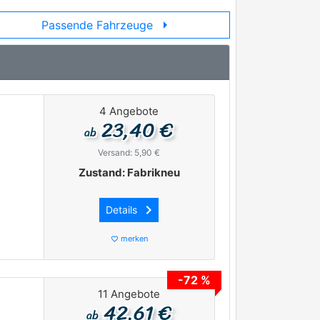
arrow_right
Passende Fahrzeuge
4 Angebote
23,40 €
ab
Versand: 5,90 €
Zustand: Fabrikneu
keyboard_arrow_right
Details
merken
favorite_border
-72 %
11 Angebote
42,61 €
ab