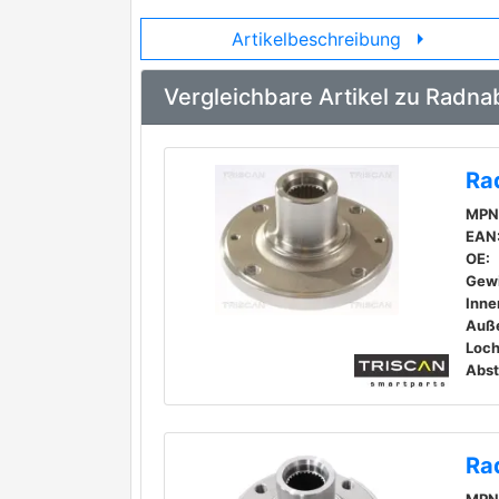
arrow_right
Artikelbeschreibung
Vergleichbare Artikel zu Rad
Ra
MPN
EAN
OE:
Gew
Auß
Loch
Ra