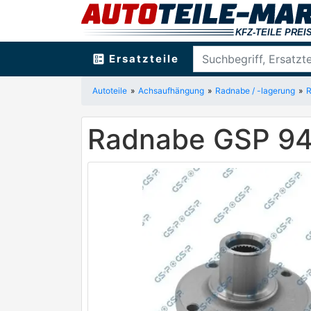
ballot
Ersatzteile
Autoteile
Achsaufhängung
Radnabe / -lagerung
Radnabe GSP 9