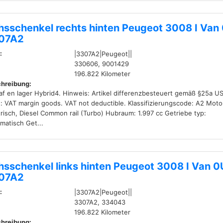
hsschenkel rechts hinten Peugeot 3008 I Van
07A2
:
|3307A2|Peugeot||
330606, 9001429
196.822 Kilometer
hreibung:
af en lager Hybrid4. Hinweis: Artikel differenzbesteuert gemäß §25a U
: VAT margin goods. VAT not deductible. Klassifizierungscode: A2 Moto
trisch, Diesel Common rail (Turbo) Hubraum: 1.997 cc Getriebe typ:
matisch Get...
hsschenkel links hinten Peugeot 3008 I Van 0
07A2
:
|3307A2|Peugeot||
3307A2, 334043
196.822 Kilometer
hreibung: