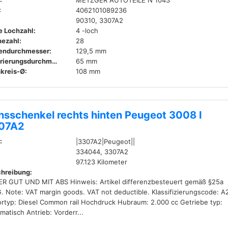
:
METZGER AUTOTEILE N 1043
:
4062101089236
90310, 3307A2
e Lochzahl:
4 -loch
ezahl:
28
endurchmesser:
129,5 mm
Zentrierungsdurchmesser:
65 mm
kreis-Ø:
108 mm
hsschenkel rechts hinten Peugeot 3008 I
07A2
:
|3307A2|Peugeot||
334044, 3307A2
97.123 Kilometer
hreibung:
R GUT UND MIT ABS Hinweis: Artikel differenzbesteuert gemäß §25a
. Note: VAT margin goods. VAT not deductible. Klassifizierungscode: A
rtyp: Diesel Common rail Hochdruck Hubraum: 2.000 cc Getriebe typ:
matisch Antrieb: Vorderr...