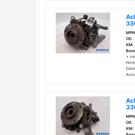
Ac
33
MPN
OE:
KM:
Besc
+ na
Note
Elek
Auto
Ac
33
MPN
OE:
KM:
Besc