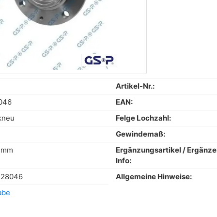
Artikel-Nr.:
046
EAN:
kneu
Felge Lochzahl:
Gewindemaß:
5 mm
Ergänzungsartikel / Ergänz
Info:
28046
Allgemeine Hinweise:
abe