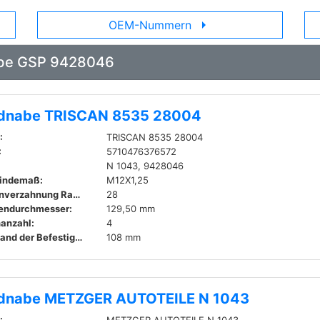
arrow_right
OEM-Nummern
nabe GSP 9428046
dnabe TRISCAN 8535 28004
:
TRISCAN 8535 28004
:
5710476376572
N 1043, 9428046
indemaß:
M12X1,25
Innenverzahnung Radseite:
28
endurchmesser:
129,50 mm
anzahl:
4
Abstand der Befestigungsbohrungen:
108 mm
dnabe METZGER AUTOTEILE N 1043