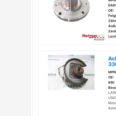
MPN
EAN
OE:
Felg
Zähn
Auß
Loch
Ac
33
MPN
OE:
KM:
Besc
LAGE
UStG
Moto
Auto