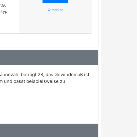
StG.
merken
favorite_border
rtyp:
ähnezahl beträgt 28, das Gewindemaß ist
m und passt beispielsweise zu