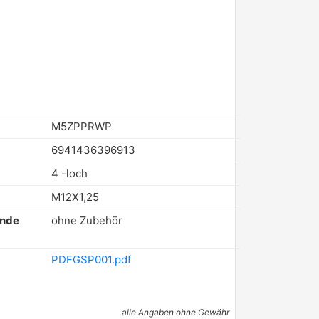
M5ZPPRWP
6941436396913
4 -loch
M12X1,25
ende
ohne Zubehör
PDFGSP001.pdf
alle Angaben ohne Gewähr