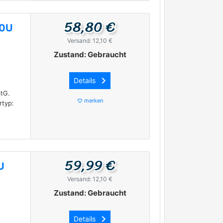
58,80 €
 0U
Versand: 12,10 €
Zustand: Gebraucht
keyboard_arrow_right
Details
StG.
merken
favorite_border
rtyp:
59,99 €
U
Versand: 12,10 €
Zustand: Gebraucht
keyboard_arrow_right
Details