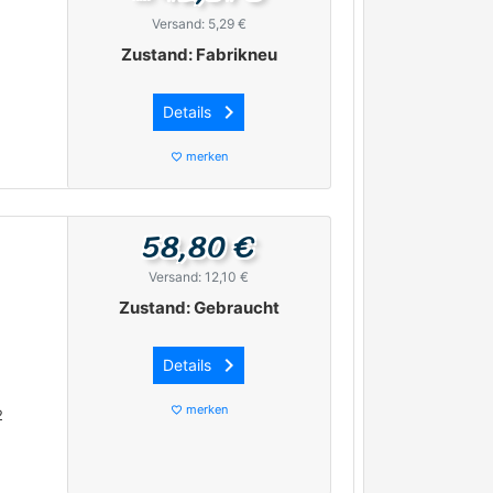
Versand: 5,29 €
Zustand: Fabrikneu
keyboard_arrow_right
Details
merken
favorite_border
58,80 €
Versand: 12,10 €
Zustand: Gebraucht
keyboard_arrow_right
Details
merken
favorite_border
2