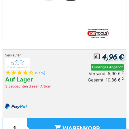
4,96 €
insert_chart_outlined
Verkäufer
Günstiges Angebot
star
star
star
star
star_half
2
Versand: 5,90 €
(97 %)
Auf Lager
2
Gesamt: 10,86 €
3 Beobachten diesen Artikel
shopping_cart
WARENKORB