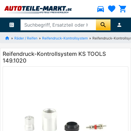
directions_car
favorite
shopping_cart
search
ballot
person
Räder / Reifen
Reifendruck-Kontrollsystem
Reifendruck-Kontrolls
Reifendruck-Kontrollsystem KS TOOLS
149.1020