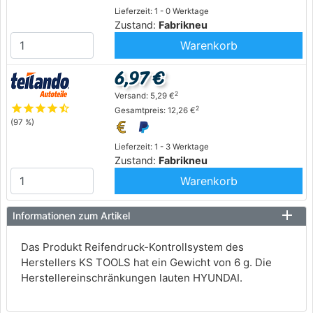
Lieferzeit: 1 - 0 Werktage
Zustand:
Fabrikneu
Warenkorb
6,97 €
2
Versand: 5,29 €
star
star
star
star
star_half
2
Gesamtpreis: 12,26 €
(97 %)
Lieferzeit: 1 - 3 Werktage
Zustand:
Fabrikneu
Warenkorb
Informationen zum Artikel
Das Produkt Reifendruck-Kontrollsystem des
Herstellers KS TOOLS hat ein Gewicht von 6 g. Die
Herstellereinschränkungen lauten HYUNDAI.