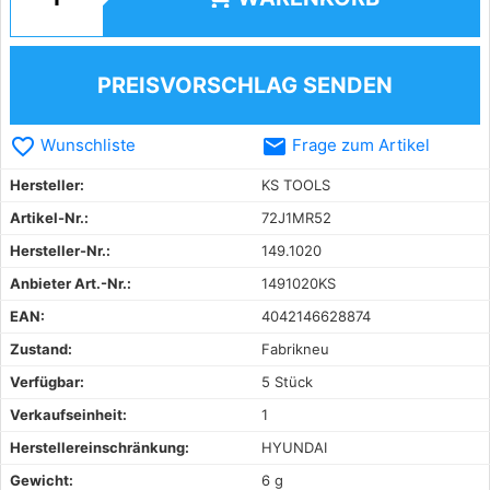
PREISVORSCHLAG SENDEN
favorite_border
email
Wunschliste
Frage zum Artikel
Hersteller:
KS TOOLS
Artikel-Nr.:
72J1MR52
Hersteller-Nr.:
149.1020
Anbieter Art.-Nr.:
1491020KS
EAN:
4042146628874
Zustand:
Fabrikneu
Verfügbar:
5 Stück
Verkaufseinheit:
1
Herstellereinschränkung:
HYUNDAI
Gewicht:
6 g