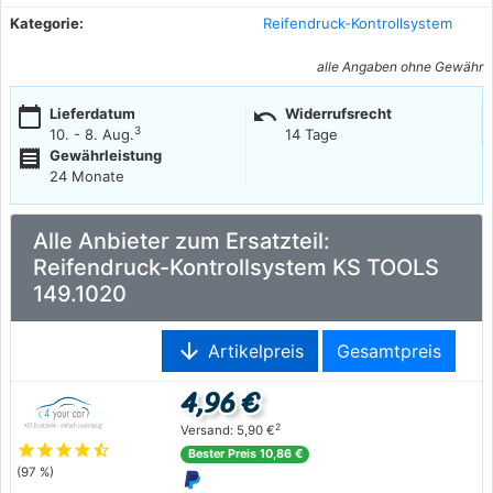
Kategorie:
Reifendruck-Kontrollsystem
alle Angaben ohne Gewähr
calendar_today
undo
Lieferdatum
Widerrufsrecht
3
10. - 8. Aug.
14 Tage
receipt
Gewährleistung
24 Monate
Alle Anbieter zum Ersatzteil:
Reifendruck-Kontrollsystem KS TOOLS
149.1020
arrow_downward
Artikelpreis
Gesamtpreis
4,96 €
2
Versand: 5,90 €
star
star
star
star
star_half
Bester Preis 10,86 €
(97 %)