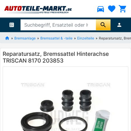
directions_car
favorite
shopping_cart
search
ballot
person
Bremsanlage
Bremssattel & -teile
Einzelteile
Reparatursatz, Br
Reparatursatz, Bremssattel Hinterachse
TRISCAN 8170 203853