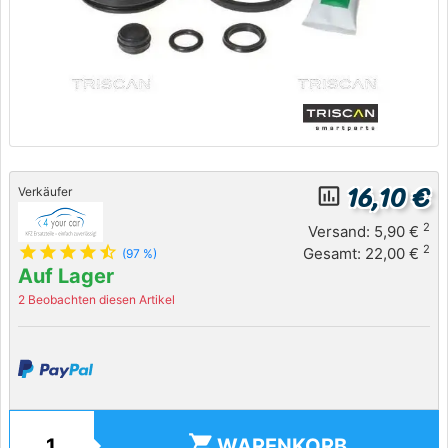
16,10 €
insert_chart_outlined
Verkäufer
2
Versand: 5,90 €
star
star
star
star
star_half
2
Gesamt: 22,00 €
(97 %)
Auf Lager
2 Beobachten diesen Artikel
shopping_cart
WARENKORB