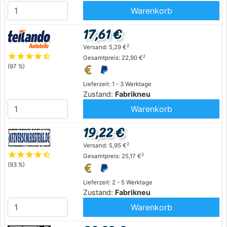
Warenkorb
17,61 €
2
Versand: 5,29 €
star
star
star
star
star_half
2
Gesamtpreis: 22,90 €
(97 %)
Lieferzeit: 1 - 3 Werktage
Zustand:
Fabrikneu
Warenkorb
19,22 €
2
Versand: 5,95 €
star
star
star
star
star_half
2
Gesamtpreis: 25,17 €
(93 %)
Lieferzeit: 2 - 5 Werktage
Zustand:
Fabrikneu
Warenkorb