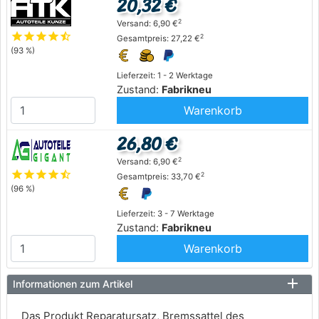
20,32 €
2
Versand: 6,90 €
star
star
star
star
star_half
2
Gesamtpreis: 27,22 €
(93 %)
Lieferzeit: 1 - 2 Werktage
Zustand:
Fabrikneu
Warenkorb
26,80 €
2
Versand: 6,90 €
star
star
star
star
star_half
2
Gesamtpreis: 33,70 €
(96 %)
Lieferzeit: 3 - 7 Werktage
Zustand:
Fabrikneu
Warenkorb
Informationen zum Artikel
Das Produkt Reparatursatz, Bremssattel des