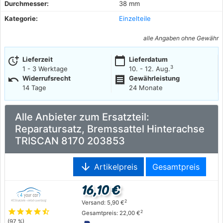
Durchmesser:
38 mm
Kategorie:
Einzelteile
alle Angaben ohne Gewähr
more_time
calendar_today
Lieferzeit
Lieferdatum
3
1 - 3 Werktage
10. - 12. Aug.
undo
receipt
Widerrufsrecht
Gewährleistung
14 Tage
24 Monate
Alle Anbieter zum Ersatzteil:
Reparatursatz, Bremssattel Hinterachse
TRISCAN 8170 203853
arrow_downward
Artikelpreis
Gesamtpreis
16,10 €
2
Versand: 5,90 €
star
star
star
star
star_half
2
Gesamtpreis: 22,00 €
(97 %)