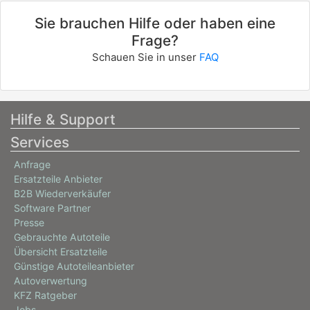
Sie brauchen Hilfe oder haben eine
Frage?
Schauen Sie in unser
FAQ
Hilfe & Support
Services
Anfrage
Ersatzteile Anbieter
B2B Wiederverkäufer
Software Partner
Presse
Gebrauchte Autoteile
Übersicht Ersatzteile
Günstige Autoteileanbieter
Autoverwertung
KFZ Ratgeber
Jobs