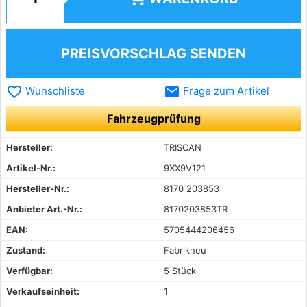
PREISVORSCHLAG SENDEN
favorite_border
email
Wunschliste
Frage zum Artikel
Fahrzeugprüfung
Hersteller:
TRISCAN
Artikel-Nr.:
9XX9V121
Hersteller-Nr.:
8170 203853
Anbieter Art.-Nr.:
8170203853TR
EAN:
5705444206456
Zustand:
Fabrikneu
Verfügbar:
5 Stück
Verkaufseinheit:
1