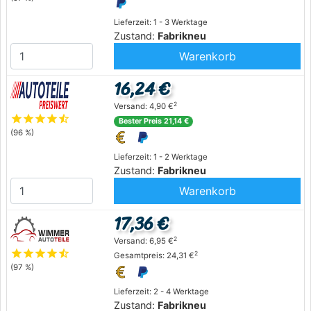
Lieferzeit: 1 - 3 Werktage
Zustand:
Fabrikneu
Warenkorb
16,24 €
2
Versand: 4,90 €
star
star
star
star
star_half
Bester Preis 21,14 €
(96 %)
Lieferzeit: 1 - 2 Werktage
Zustand:
Fabrikneu
Warenkorb
17,36 €
2
Versand: 6,95 €
star
star
star
star
star_half
2
Gesamtpreis: 24,31 €
(97 %)
Lieferzeit: 2 - 4 Werktage
Zustand:
Fabrikneu