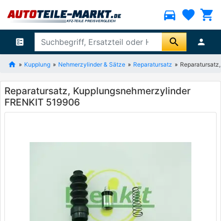
directions_car
favorite
shopping_cart
search
ballot
person
Kupplung
Nehmerzylinder & Sätze
Reparatursatz
Reparatursatz
Reparatursatz, Kupplungsnehmerzylinder
FRENKIT 519906