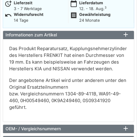
more_time
calendar_today
Lieferzeit
Lieferdatum
3
3 - 7 Werktage
12. - 18. Aug.
undo
receipt
Widerrufsrecht
Gewährleistung
14 Tage
24 Monate
Informationen zum Artikel
Das Produkt Reparatursatz, Kupplungsnehmerzylinder
des Herstellers FRENKIT hat einen Durchmesser von
19 mm. Es kann beispielsweise an Fahrzeugen des
Herstellers KIA und NISSAN verwendet werden.
Der angebotene Artikel wird unter anderem unter den
Original Ersatzteilnummern
bzw. Vergleichsnummern 1304-89-411B, WA91-49-
460, 0H00549460, 0K9A249460, 0S09341920
geführt.
OEM- / Vergleichsnummern