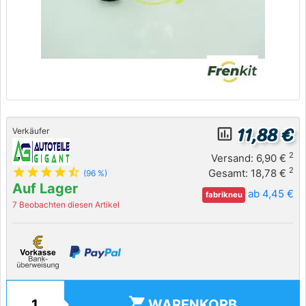
11,88 €
insert_chart_outlined
Verkäufer
2
Versand: 6,90 €
star
star
star
star
star_half
2
Gesamt: 18,78 €
(96 %)
Auf Lager
ab 4,45 €
fabrikneu
7 Beobachten diesen Artikel
shopping_cart
WARENKORB