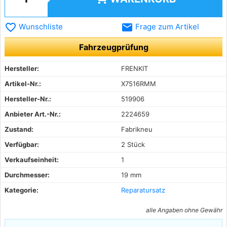
favorite_border
email
Wunschliste
Frage zum Artikel
Fahrzeugprüfung
Hersteller:
FRENKIT
Artikel-Nr.:
X7516RMM
Hersteller-Nr.:
519906
Anbieter Art.-Nr.:
2224659
Zustand:
Fabrikneu
Verfügbar:
2 Stück
Verkaufseinheit:
1
Durchmesser:
19 mm
Kategorie:
Reparatursatz
alle Angaben ohne Gewähr