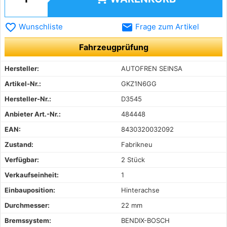
favorite_border
email
Wunschliste
Frage zum Artikel
Fahrzeugprüfung
Hersteller:
AUTOFREN SEINSA
Artikel-Nr.:
GKZ1N6GG
Hersteller-Nr.:
D3545
Anbieter Art.-Nr.:
484448
EAN:
8430320032092
Zustand:
Fabrikneu
Verfügbar:
2 Stück
Verkaufseinheit:
1
Einbauposition:
Hinterachse
Durchmesser:
22 mm
Bremssystem:
BENDIX-BOSCH