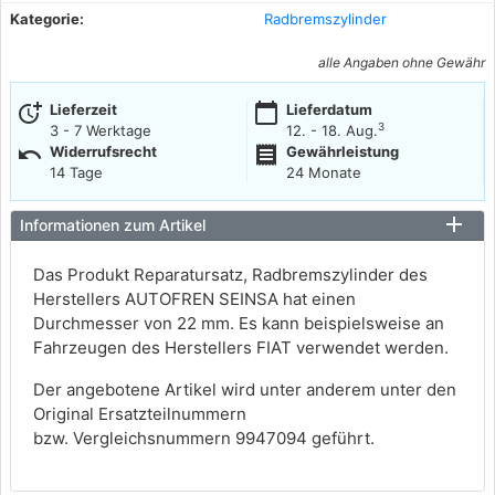
Kategorie:
Radbremszylinder
alle Angaben ohne Gewähr
more_time
calendar_today
Lieferzeit
Lieferdatum
3
3 - 7 Werktage
12. - 18. Aug.
undo
receipt
Widerrufsrecht
Gewährleistung
14 Tage
24 Monate
Informationen zum Artikel
Das Produkt Reparatursatz, Radbremszylinder des
Herstellers AUTOFREN SEINSA hat einen
Durchmesser von 22 mm. Es kann beispielsweise an
Fahrzeugen des Herstellers FIAT verwendet werden.
Der angebotene Artikel wird unter anderem unter den
Original Ersatzteilnummern
bzw. Vergleichsnummern 9947094 geführt.