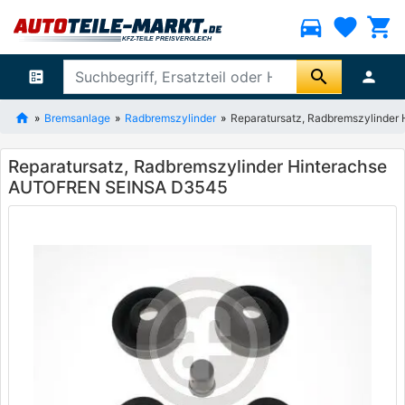
directions_car
favorite
shopping_cart
search
ballot
person
Bremsanlage
Radbremszylinder
Reparatursatz, Radbremszylinde
Reparatursatz, Radbremszylinder Hinterachse
AUTOFREN SEINSA D3545