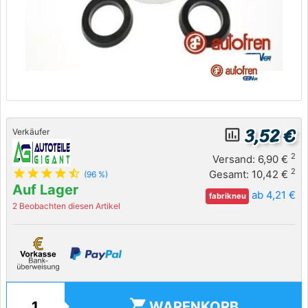
3,52 €
insert_chart_outlined
Verkäufer
2
Versand: 6,90 €
star
star
star
star
star_half
2
Gesamt: 10,42 €
(96 %)
Auf Lager
ab 4,21 €
fabrikneu
2 Beobachten diesen Artikel
shopping_cart
WARENKORB