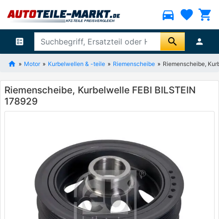
directions_car
favorite
shopping_cart
search
ballot
person
Motor
Kurbelwellen & -teile
Riemenscheibe
Riemenscheibe, Kur
Riemenscheibe, Kurbelwelle FEBI BILSTEIN
178929