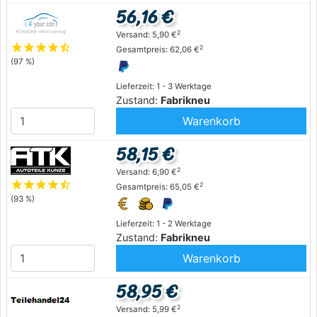
56,16 €
2
Versand: 5,90 €
star
star
star
star
star_half
2
Gesamtpreis: 62,06 €
(97 %)
Lieferzeit: 1 - 3 Werktage
Zustand:
Fabrikneu
Warenkorb
58,15 €
2
Versand: 6,90 €
star
star
star
star
star_half
2
Gesamtpreis: 65,05 €
(93 %)
Lieferzeit: 1 - 2 Werktage
Zustand:
Fabrikneu
Warenkorb
58,95 €
2
Versand: 5,99 €