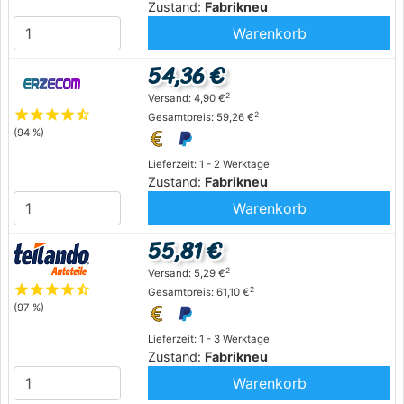
Zustand:
Fabrikneu
Warenkorb
54,36 €
2
Versand: 4,90 €
star
star
star
star
star_half
2
Gesamtpreis: 59,26 €
(94 %)
Lieferzeit: 1 - 2 Werktage
Zustand:
Fabrikneu
Warenkorb
55,81 €
2
Versand: 5,29 €
star
star
star
star
star_half
2
Gesamtpreis: 61,10 €
(97 %)
Lieferzeit: 1 - 3 Werktage
Zustand:
Fabrikneu
Warenkorb