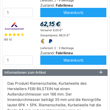
Lieferzeit: 2 - 4 Werktage
Zustand:
Fabrikneu
Warenkorb
62,15 €
2
Versand: 6,00 €
star
star
star
star
star_half
2
Gesamtpreis: 68,15 €
(95 %)
Lieferzeit: 2 - 3 Werktage
Zustand:
Fabrikneu
Warenkorb
Informationen zum Artikel
Das Produkt Riemenscheibe, Kurbelwelle des
Herstellers FEBI BILSTEIN hat einen
Außendurchmesser von 166 mm. Der
Innendurchmesser beträgt 35 mm und die Kenngröße
lautet 6PK + 5PK. Riemenscheibe, Kurbelwelle hat die