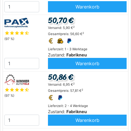
Warenkorb
50,70 €
2
Versand: 5,90 €
star
star
star
star
star_half
2
Gesamtpreis: 56,60 €
(97 %)
Lieferzeit: 1 - 3 Werktage
Zustand:
Fabrikneu
Warenkorb
50,86 €
2
Versand: 6,95 €
star
star
star
star
star_half
2
Gesamtpreis: 57,81 €
(97 %)
Lieferzeit: 2 - 4 Werktage
Zustand:
Fabrikneu
Warenkorb