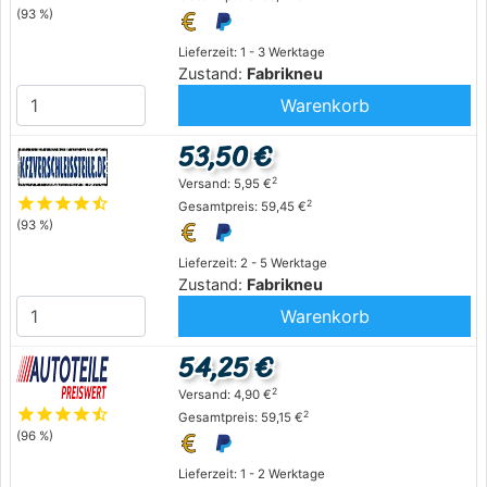
(93 %)
Lieferzeit: 1 - 3 Werktage
Zustand:
Fabrikneu
Warenkorb
53,50 €
2
Versand: 5,95 €
star
star
star
star
star_half
2
Gesamtpreis: 59,45 €
(93 %)
Lieferzeit: 2 - 5 Werktage
Zustand:
Fabrikneu
Warenkorb
54,25 €
2
Versand: 4,90 €
star
star
star
star
star_half
2
Gesamtpreis: 59,15 €
(96 %)
Lieferzeit: 1 - 2 Werktage