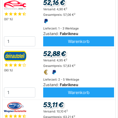
52,16 €
2
Versand: 4,90 €
star
star
star
star
star_half
2
Gesamtpreis: 57,06 €
(97 %)
Lieferzeit: 1 - 3 Werktage
Zustand:
Fabrikneu
Warenkorb
52,88 €
2
Versand: 4,95 €
star
star
star
star
star_outline
2
Gesamtpreis: 57,83 €
(90 %)
Lieferzeit: 2 - 5 Werktage
Zustand:
Fabrikneu
Warenkorb
53,11 €
2
Versand: 10,10 €
star
star
star
star
star_half
2
Gesamtpreis: 63,21 €