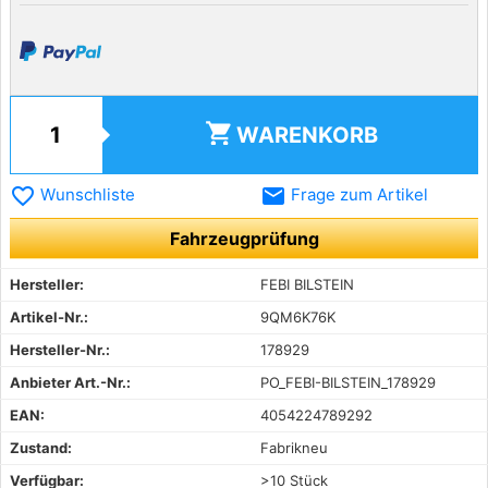
shopping_cart
WARENKORB
favorite_border
email
Wunschliste
Frage zum Artikel
Fahrzeugprüfung
Hersteller:
FEBI BILSTEIN
Artikel-Nr.:
9QM6K76K
Hersteller-Nr.:
178929
Anbieter Art.-Nr.:
PO_FEBI-BILSTEIN_178929
EAN:
4054224789292
Zustand:
Fabrikneu
Verfügbar:
>10 Stück