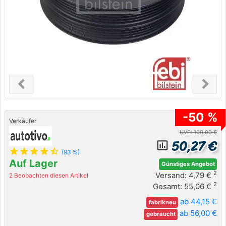
chevron_left
chevron_right
Previous
Next
-50 %
Verkäufer
UVP: 100,00 €
50,27 €
insert_chart_outlined
star
star
star
star
star_half
(93 %)
Auf Lager
Günstiges Angebot
2
Versand: 4,79 €
2 Beobachten diesen Artikel
2
Gesamt: 55,06 €
ab 44,15 €
fabrikneu
ab 56,00 €
gebraucht