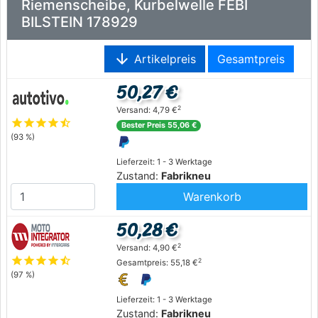
Riemenscheibe, Kurbelwelle FEBI
BILSTEIN 178929
arrow_downward
Artikelpreis
Gesamtpreis
50,27 €
2
Versand: 4,79 €
star
star
star
star
star_half
Bester Preis 55,06 €
(93 %)
Lieferzeit: 1 - 3 Werktage
Zustand:
Fabrikneu
Warenkorb
50,28 €
2
Versand: 4,90 €
star
star
star
star
star_half
2
Gesamtpreis: 55,18 €
(97 %)
Lieferzeit: 1 - 3 Werktage
Zustand:
Fabrikneu