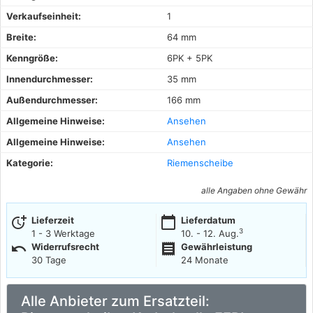
Verkaufseinheit:
1
Breite:
64 mm
Kenngröße:
6PK + 5PK
Innendurchmesser:
35 mm
Außendurchmesser:
166 mm
Allgemeine Hinweise:
Ansehen
Allgemeine Hinweise:
Ansehen
Kategorie:
Riemenscheibe
alle Angaben ohne Gewähr
more_time
calendar_today
Lieferzeit
Lieferdatum
3
1 - 3 Werktage
10. - 12. Aug.
undo
receipt
Widerrufsrecht
Gewährleistung
30 Tage
24 Monate
Alle Anbieter zum Ersatzteil: