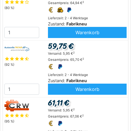
star
star
star
star
star_outline
2
Gesamtpreis: 64,94 €
(80 %)
Lieferzeit: 2 - 4 Werktage
Zustand:
Fabrikneu
Warenkorb
59,75 €
2
Versand: 5,95 €
star
star
star
star
star_half
2
Gesamtpreis: 65,70 €
(92 %)
Lieferzeit: 2 - 4 Werktage
Zustand:
Fabrikneu
Warenkorb
61,11 €
2
Versand: 5,95 €
star
star
star
star
star_half
2
Gesamtpreis: 67,06 €
(95 %)