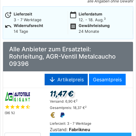
alle Angaben ohne Gewähr
more_time
calendar_today
Lieferzeit
Lieferdatum
3
3 - 7 Werktage
12. - 18. Aug.
undo
receipt
Widerrufsrecht
Gewährleistung
14 Tage
24 Monate
Alle Anbieter zum Ersatzteil:
Rohrleitung, AGR-Ventil Metalcaucho
09396
arrow_downward
Artikelpreis
Gesamtpreis
11,47 €
2
Versand: 6,90 €
star
star
star
star
star_half
2
Gesamtpreis: 18,37 €
(96 %)
Lieferzeit: 3 - 7 Werktage
Zustand:
Fabrikneu