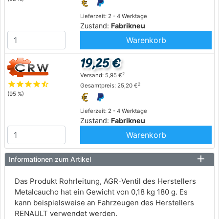
Lieferzeit: 2 - 4 Werktage
Zustand:
Fabrikneu
Warenkorb
19,25 €
2
Versand: 5,95 €
star
star
star
star
star_half
2
Gesamtpreis: 25,20 €
(95 %)
Lieferzeit: 2 - 4 Werktage
Zustand:
Fabrikneu
Warenkorb
Informationen zum Artikel
Das Produkt Rohrleitung, AGR-Ventil des Herstellers
Metalcaucho hat ein Gewicht von 0,18 kg 180 g. Es
kann beispielsweise an Fahrzeugen des Herstellers
RENAULT verwendet werden.