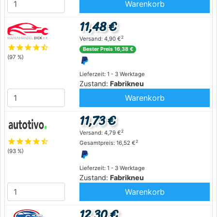
Warenkorb
11,48 €
2
Versand: 4,90 €
star
star
star
star
star_half
Bester Preis 16,38 €
(97 %)
Lieferzeit: 1 - 3 Werktage
Zustand:
Fabrikneu
Warenkorb
11,73 €
2
Versand: 4,79 €
star
star
star
star
star_half
2
Gesamtpreis: 16,52 €
(93 %)
Lieferzeit: 1 - 3 Werktage
Zustand:
Fabrikneu
Warenkorb
12,30 €