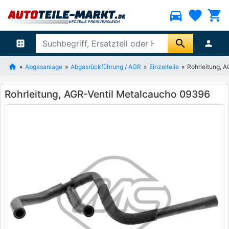
directions_car
favorite
shopping_cart
search
ballot
person
Abgasanlage
Abgasrückführung / AGR
Einzelteile
Rohrleitung, 
Rohrleitung, AGR-Ventil Metalcaucho 09396