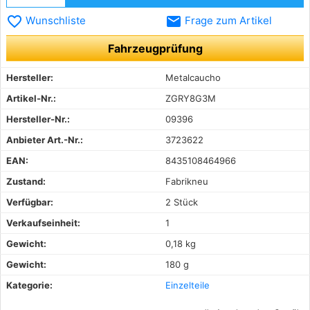
favorite_border
email
Wunschliste
Frage zum Artikel
Fahrzeugprüfung
Hersteller:
Metalcaucho
Artikel-Nr.:
ZGRY8G3M
Hersteller-Nr.:
09396
Anbieter Art.-Nr.:
3723622
EAN:
8435108464966
Zustand:
Fabrikneu
Verfügbar:
2 Stück
Verkaufseinheit:
1
Gewicht:
0,18 kg
Gewicht:
180 g
Kategorie:
Einzelteile