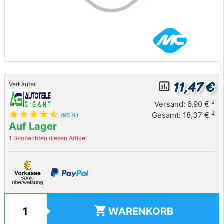
11,47 €
insert_chart_outlined
Verkäufer
2
Versand: 6,90 €
star
star
star
star
star_half
2
Gesamt: 18,37 €
(96 %)
Auf Lager
1 Beobachten diesen Artikel
shopping_cart
WARENKORB