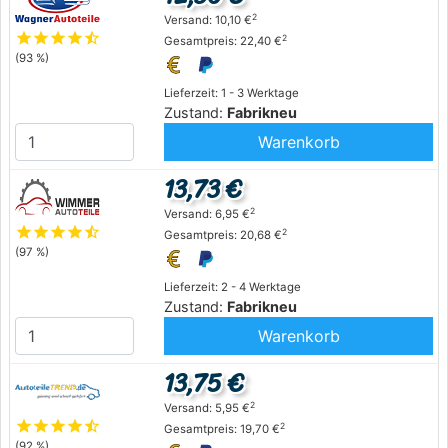
2
Versand: 10,10 €
star
star
star
star
star_half
2
Gesamtpreis: 22,40 €
(93 %)
Lieferzeit: 1 - 3 Werktage
Zustand:
Fabrikneu
Warenkorb
13,73 €
2
Versand: 6,95 €
star
star
star
star
star_half
2
Gesamtpreis: 20,68 €
(97 %)
Lieferzeit: 2 - 4 Werktage
Zustand:
Fabrikneu
Warenkorb
13,75 €
2
Versand: 5,95 €
star
star
star
star
star_half
2
Gesamtpreis: 19,70 €
(92 %)