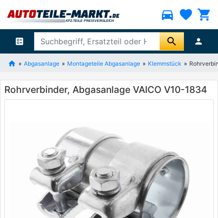
directions_car
favorite
shopping_cart
search
ballot
person
Abgasanlage
Montageteile Abgasanlage
Klemmstück
Rohrverbi
Rohrverbinder, Abgasanlage VAICO V10-1834