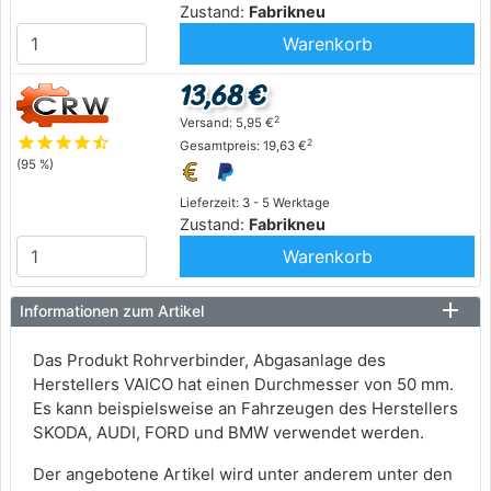
Zustand:
Fabrikneu
Warenkorb
13,68 €
2
Versand: 5,95 €
star
star
star
star
star_half
2
Gesamtpreis: 19,63 €
(95 %)
Lieferzeit: 3 - 5 Werktage
Zustand:
Fabrikneu
Warenkorb
Informationen zum Artikel
Das Produkt Rohrverbinder, Abgasanlage des
Herstellers VAICO hat einen Durchmesser von 50 mm.
Es kann beispielsweise an Fahrzeugen des Herstellers
SKODA, AUDI, FORD und BMW verwendet werden.
Der angebotene Artikel wird unter anderem unter den