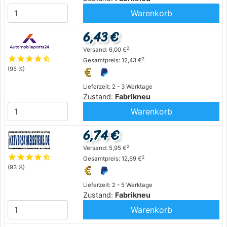
Warenkorb
6,43 €
2
Versand: 6,00 €
star
star
star
star
star_half
2
Gesamtpreis: 12,43 €
(95 %)
Lieferzeit: 2 - 3 Werktage
Zustand:
Fabrikneu
Warenkorb
6,74 €
2
Versand: 5,95 €
star
star
star
star
star_half
2
Gesamtpreis: 12,69 €
(93 %)
Lieferzeit: 2 - 5 Werktage
Zustand:
Fabrikneu
Warenkorb