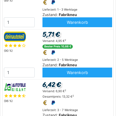
(89 %)
Lieferzeit: 1 - 3 Werktage
Zustand:
Fabrikneu
Warenkorb
5,71 €
2
Versand: 4,95 €
star
star
star
star
star_outline
Bester Preis 10,66 €
(90 %)
Lieferzeit: 2 - 5 Werktage
Zustand:
Fabrikneu
Warenkorb
6,42 €
2
Versand: 6,90 €
star
star
star
star
star_half
2
Gesamtpreis: 13,32 €
(96 %)
Lieferzeit: 3 - 7 Werktage
Zustand:
Fabrikneu