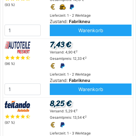
(93 %)
Lieferzeit: 1 - 2 Werktage
Zustand:
Fabrikneu
Warenkorb
7,43 €
2
Versand: 4,90 €
star
star
star
star
star_half
2
Gesamtpreis: 12,33 €
(96 %)
Lieferzeit: 1 - 2 Werktage
Zustand:
Fabrikneu
Warenkorb
8,25 €
2
Versand: 5,29 €
star
star
star
star
star_half
2
Gesamtpreis: 13,54 €
(97 %)
Lieferzeit: 1 - 3 Werktage