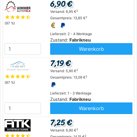
6,90 €
2
Versand: 6,95 €
star
star
star
star
star_half
2
Gesamtpreis: 13,85 €
(97 %)
Lieferzeit: 2 - 4 Werktage
Zustand:
Fabrikneu
Warenkorb
7,19 €
2
Versand: 5,90 €
star
star
star
star
star_half
2
Gesamtpreis: 13,09 €
(97 %)
Lieferzeit: 1 - 3 Werktage
Zustand:
Fabrikneu
Warenkorb
7,25 €
2
Versand: 6,90 €
star
star
star
star
star_half
2
Gesamtpreis: 14,15 €