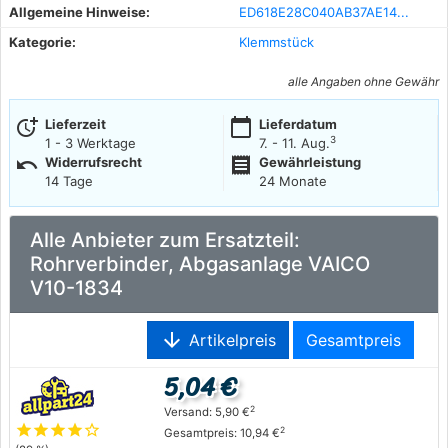
Allgemeine Hinweise:
ED618E28C040AB37AE14...
Kategorie:
Klemmstück
alle Angaben ohne Gewähr
more_time
calendar_today
Lieferzeit
Lieferdatum
3
1 - 3 Werktage
7. - 11. Aug.
undo
receipt
Widerrufsrecht
Gewährleistung
14 Tage
24 Monate
Alle Anbieter zum Ersatzteil:
Rohrverbinder, Abgasanlage VAICO
V10-1834
arrow_downward
Artikelpreis
Gesamtpreis
5,04 €
2
Versand: 5,90 €
star
star
star
star
star_outline
2
Gesamtpreis: 10,94 €