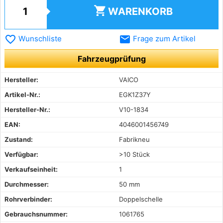
shopping_cart
WARENKORB
favorite_border
email
Wunschliste
Frage zum Artikel
Fahrzeugprüfung
Hersteller:
VAICO
Artikel-Nr.:
EGK1Z37Y
Hersteller-Nr.:
V10-1834
EAN:
4046001456749
Zustand:
Fabrikneu
Verfügbar:
>10 Stück
Verkaufseinheit:
1
Durchmesser:
50 mm
Rohrverbinder:
Doppelschelle
Gebrauchsnummer:
1061765