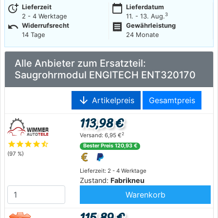
more_time
calendar_today
Lieferzeit
Lieferdatum
3
2 - 4 Werktage
11. - 13. Aug.
undo
receipt
Widerrufsrecht
Gewährleistung
14 Tage
24 Monate
Alle Anbieter zum Ersatzteil:
Saugrohrmodul ENGITECH ENT320170
arrow_downward
Artikelpreis
Gesamtpreis
113,98 €
2
Versand: 6,95 €
star
star
star
star
star_half
Bester Preis 120,93 €
(97 %)
Lieferzeit: 2 - 4 Werktage
Zustand:
Fabrikneu
Warenkorb
115,89 €