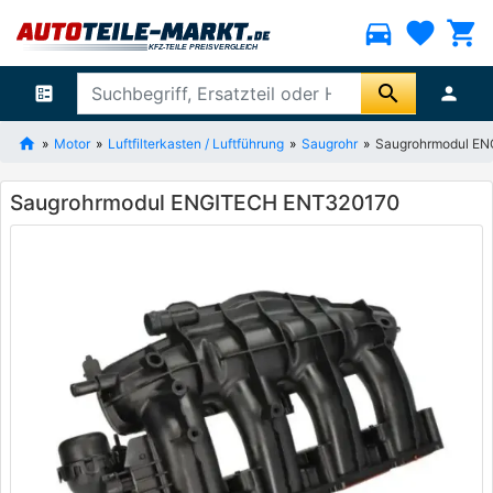
directions_car
favorite
shopping_cart
search
ballot
person
Motor
Luftfilterkasten / Luftführung
Saugrohr
Saugrohrmodul E
Saugrohrmodul ENGITECH ENT320170