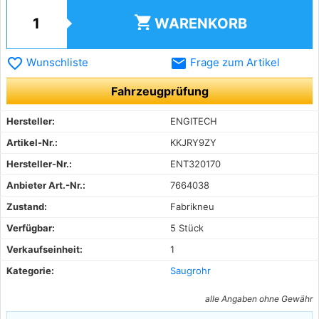
shopping_cart
WARENKORB
favorite_border
email
Wunschliste
Frage zum Artikel
Fahrzeugprüfung
Hersteller:
ENGITECH
Artikel-Nr.:
KKJRY9ZY
Hersteller-Nr.:
ENT320170
Anbieter Art.-Nr.:
7664038
Zustand:
Fabrikneu
Verfügbar:
5 Stück
Verkaufseinheit:
1
Kategorie:
Saugrohr
alle Angaben ohne Gewähr