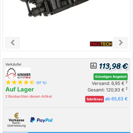
chevron_left
chevron_right
Previous
Next
113,98 €
insert_chart_outlined
Verkäufer
Günstiges Angebot
star
star
star
star
star_half
2
Versand: 6,95 €
(97 %)
Auf Lager
2
Gesamt: 120,93 €
2 Beobachten diesen Artikel
ab 65,63 €
fabrikneu