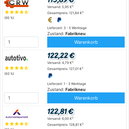
2
Versand: 5,95 €
star
star
star
star
star_half
2
Gesamtpreis: 121,84 €
(95 %)
Lieferzeit: 3 - 5 Werktage
Zustand:
Fabrikneu
Warenkorb
122,22 €
2
Versand: 4,79 €
star
star
star
star
star_half
2
Gesamtpreis: 127,01 €
(93 %)
Lieferzeit: 1 - 3 Werktage
Zustand:
Fabrikneu
Warenkorb
122,81 €
2
Versand: 6,00 €
star
star
star
star
star_half
2
Gesamtpreis: 128,81 €