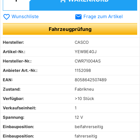
favorite_border
email
Wunschliste
Frage zum Artikel
Fahrzeugprüfung
Hersteller:
CASCO
Artikel-Nr.:
YEW9E4GJ
Hersteller-Nr.:
CWR71004AS
Anbieter Art.-Nr.:
1152098
EAN:
8058642507489
Zustand:
Fabrikneu
Verfügbar:
>10 Stück
Verkaufseinheit:
1
Spannung:
12 V
Einbauposition:
beifahrerseitig
Einbauposition:
fahrerseitig