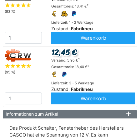
star
star
star
star
star_half
2
Gesamtpreis: 13,41 €
(93 %)
Lieferzeit: 1 - 2 Werktage
Zustand:
Fabrikneu
Warenkorb
12,45 €
2
Versand: 5,95 €
star
star
star
star
star_half
2
Gesamtpreis: 18,40 €
(95 %)
Lieferzeit: 3 - 5 Werktage
Zustand:
Fabrikneu
Warenkorb
Informationen zum Artikel
Das Produkt Schalter, Fensterheber des Herstellers
CASCO hat eine Spannung von 12 V. Es kann