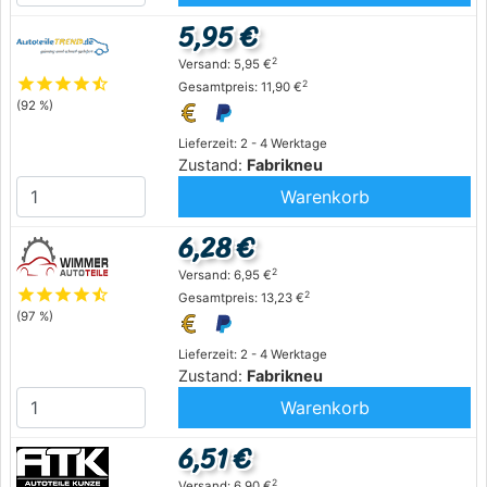
5,95 €
2
Versand: 5,95 €
star
star
star
star
star_half
2
Gesamtpreis: 11,90 €
(92 %)
Lieferzeit: 2 - 4 Werktage
Zustand:
Fabrikneu
Warenkorb
6,28 €
2
Versand: 6,95 €
star
star
star
star
star_half
2
Gesamtpreis: 13,23 €
(97 %)
Lieferzeit: 2 - 4 Werktage
Zustand:
Fabrikneu
Warenkorb
6,51 €
2
Versand: 6,90 €