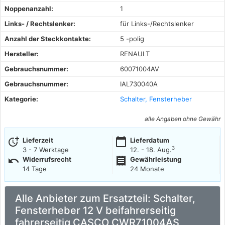
Noppenanzahl:
1
Links- / Rechtslenker:
für Links-/Rechtslenker
Anzahl der Steckkontakte:
5 -polig
Hersteller:
RENAULT
Gebrauchsnummer:
60071004AV
Gebrauchsnummer:
IAL730040A
Kategorie:
Schalter, Fensterheber
alle Angaben ohne Gewähr
more_time
calendar_today
Lieferzeit
Lieferdatum
3
3 - 7 Werktage
12. - 18. Aug.
undo
receipt
Widerrufsrecht
Gewährleistung
14 Tage
24 Monate
Alle Anbieter zum Ersatzteil: Schalter,
Fensterheber 12 V beifahrerseitig
fahrerseitig CASCO CWR71004AS