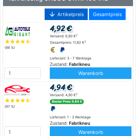
arrow_downward
Artikelpreis
Gesamtpreis
4,92 €
2
Versand: 6,90 €
star
star
star
star
star_half
2
Gesamtpreis: 11,82 €
(96 %)
Lieferzeit: 3 - 7 Werktage
Zustand:
Fabrikneu
Warenkorb
4,94 €
2
Versand: 4,90 €
star
star
star
star
star_half
Bester Preis 9,84 €
(97 %)
Lieferzeit: 1 - 3 Werktage
Zustand:
Fabrikneu
Warenkorb