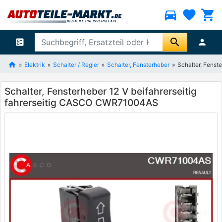
directions_car
favorite
shopping_cart
search
ballot
person
Elektrik
Schalter / Regler
Schalter, Fensterheber
Schalter, Fenst
Schalter, Fensterheber 12 V beifahrerseitig
fahrerseitig CASCO CWR71004AS