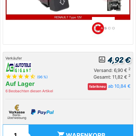
4,92 €
insert_chart_outlined
Verkäufer
2
Versand: 6,90 €
star
star
star
star
star_half
2
Gesamt: 11,82 €
(96 %)
Auf Lager
ab 10,84 €
fabrikneu
6 Beobachten diesen Artikel
shopping_cart
WARENKORB