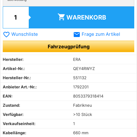
shopping_cart
WARENKORB
favorite_border
email
Wunschliste
Frage zum Artikel
Fahrzeugprüfung
Hersteller:
ERA
Artikel-Nr.:
QEY4RWYZ
Hersteller-Nr.:
551132
Anbieter Art.-Nr.:
1792201
EAN:
8053379318414
Zustand:
Fabrikneu
Verfügbar:
>10 Stück
Verkaufseinheit:
1
Kabellänge:
660 mm