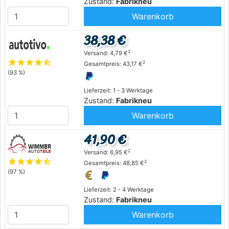
Zustand:
Fabrikneu
Warenkorb
38,38 €
2
Versand: 4,79 €
star
star
star
star
star_half
2
Gesamtpreis: 43,17 €
(93 %)
Lieferzeit: 1 - 3 Werktage
Zustand:
Fabrikneu
Warenkorb
41,90 €
2
Versand: 6,95 €
star
star
star
star
star_half
2
Gesamtpreis: 48,85 €
(97 %)
Lieferzeit: 2 - 4 Werktage
Zustand:
Fabrikneu
Warenkorb