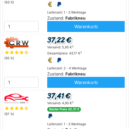
(93 %)
Lieferzeit: 1 - 3 Werktage
Zustand:
Fabrikneu
Warenkorb
37,22 €
2
Versand: 5,95 €
star
star
star
star
star_half
2
Gesamtpreis: 43,17 €
(95 %)
Lieferzeit: 2 - 4 Werktage
Zustand:
Fabrikneu
Warenkorb
37,41 €
2
Versand: 4,90 €
star
star
star
star
star_half
Bester Preis 42,31 €
(97 %)
Lieferzeit: 1 - 3 Werktage