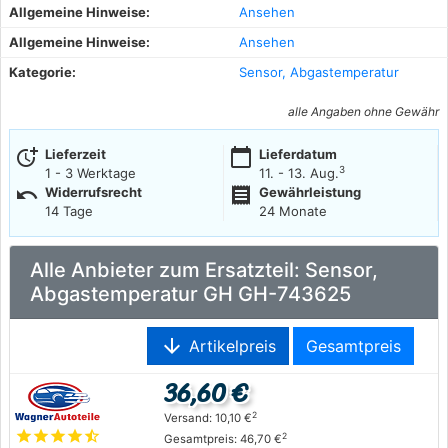
Allgemeine Hinweise:
Ansehen
Allgemeine Hinweise:
Ansehen
Kategorie:
Sensor, Abgastemperatur
alle Angaben ohne Gewähr
more_time
calendar_today
Lieferzeit
Lieferdatum
3
1 - 3 Werktage
11. - 13. Aug.
undo
receipt
Widerrufsrecht
Gewährleistung
14 Tage
24 Monate
Alle Anbieter zum Ersatzteil: Sensor,
Abgastemperatur GH GH-743625
arrow_downward
Artikelpreis
Gesamtpreis
36,60 €
2
Versand: 10,10 €
star
star
star
star
star_half
2
Gesamtpreis: 46,70 €