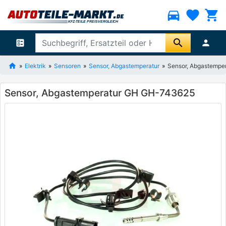
directions_car
favorite
shopping_cart
search
ballot
person
Elektrik
Sensoren
Sensor, Abgastemperatur
Sensor, Abgastempe
Sensor, Abgastemperatur GH GH-743625