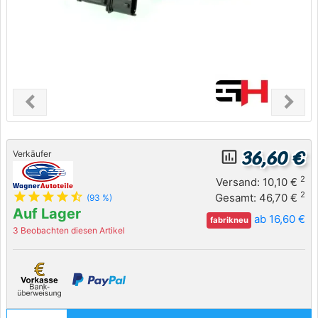
chevron_left
chevron_right
Previous
Next
36,60 €
insert_chart_outlined
Verkäufer
2
Versand: 10,10 €
star
star
star
star
star_half
2
Gesamt: 46,70 €
(93 %)
Auf Lager
ab 16,60 €
fabrikneu
3 Beobachten diesen Artikel