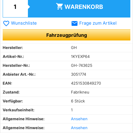
shopping_cart
WARENKORB
favorite_border
email
Wunschliste
Frage zum Artikel
Fahrzeugprüfung
Hersteller:
GH
Artikel-Nr.:
1KYEXP64
Hersteller-Nr.:
GH-743625
Anbieter Art.-Nr.:
3051774
EAN:
4251530849270
Zustand:
Fabrikneu
Verfügbar:
6 Stück
Verkaufseinheit:
1
Allgemeine Hinweise:
Ansehen
Allgemeine Hinweise:
Ansehen