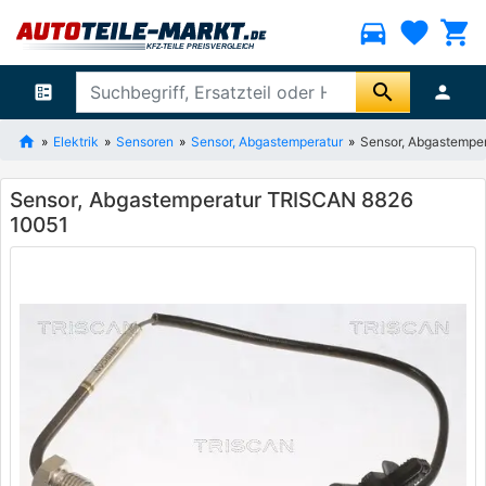
directions_car
favorite
shopping_cart
search
ballot
person
Elektrik
Sensoren
Sensor, Abgastemperatur
Sensor, Abgastempe
Sensor, Abgastemperatur TRISCAN 8826
10051