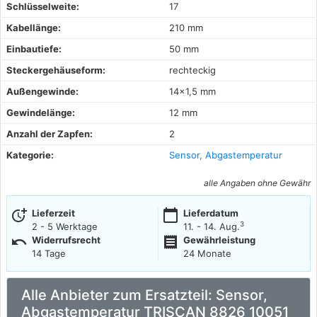
Schlüsselweite:
17
Kabellänge:
210 mm
Einbautiefe:
50 mm
Steckergehäuseform:
rechteckig
Außengewinde:
14x1,5 mm
Gewindelänge:
12 mm
Anzahl der Zapfen:
2
Kategorie:
Sensor, Abgastemperatur
alle Angaben ohne Gewähr
more_time
calendar_today
Lieferzeit
Lieferdatum
3
2 - 5 Werktage
11. - 14. Aug.
undo
receipt
Widerrufsrecht
Gewährleistung
14 Tage
24 Monate
Alle Anbieter zum Ersatzteil: Sensor,
Abgastemperatur TRISCAN 8826 10051