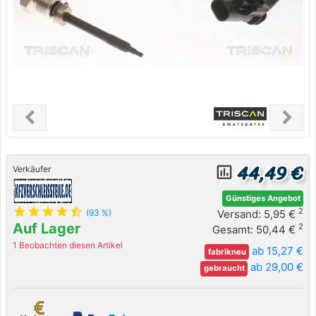
chevron_left
chevron_right
Previous
Next
44,49 €
insert_chart_outlined
Verkäufer
Günstiges Angebot
star
star
star
star
star_half
2
Versand: 5,95 €
(93 %)
Auf Lager
2
Gesamt: 50,44 €
1 Beobachten diesen Artikel
ab 15,27 €
fabrikneu
ab 29,00 €
gebraucht