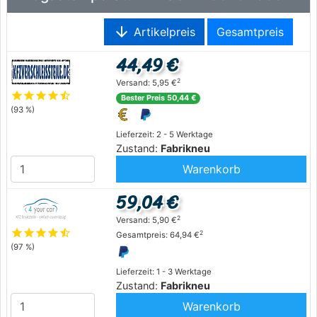
arrow_downward
Artikelpreis
Gesamtpreis
44,49 €
2
Versand: 5,95 €
star
star
star
star
star_half
Bester Preis 50,44 €
(93 %)
Lieferzeit: 2 - 5 Werktage
Zustand:
Fabrikneu
Warenkorb
59,04 €
2
Versand: 5,90 €
star
star
star
star
star_half
2
Gesamtpreis: 64,94 €
(97 %)
Lieferzeit: 1 - 3 Werktage
Zustand:
Fabrikneu
Warenkorb