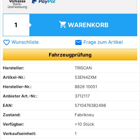
shopping_cart
WARENKORB
favorite_border
email
Wunschliste
Frage zum Artikel
Fahrzeugprüfung
Hersteller:
TRISCAN
Artikel-Nr.:
53EN4ZXM
Hersteller-Nr.:
8826 10051
Anbieter Art.-Nr.:
3712117
EAN:
5710476382498
Zustand:
Fabrikneu
Verfügbar:
>10 Stück
Verkaufseinheit:
1