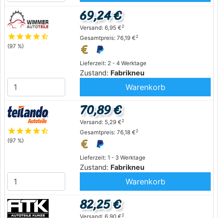
69,24 €
2
Versand: 6,95 €
star
star
star
star
star_half
2
Gesamtpreis: 76,19 €
(97 %)
Lieferzeit: 2 - 4 Werktage
Zustand:
Fabrikneu
Warenkorb
70,89 €
2
Versand: 5,29 €
star
star
star
star
star_half
2
Gesamtpreis: 76,18 €
(97 %)
Lieferzeit: 1 - 3 Werktage
Zustand:
Fabrikneu
Warenkorb
82,25 €
2
Versand: 6,90 €