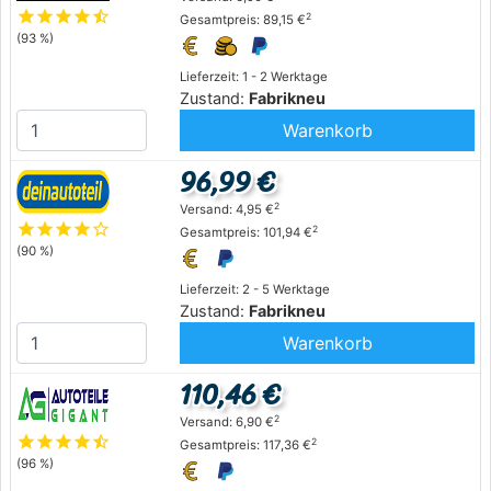
star
star
star
star
star_half
2
Gesamtpreis: 89,15 €
(93 %)
Lieferzeit: 1 - 2 Werktage
Zustand:
Fabrikneu
Warenkorb
96,99 €
2
Versand: 4,95 €
star
star
star
star
star_outline
2
Gesamtpreis: 101,94 €
(90 %)
Lieferzeit: 2 - 5 Werktage
Zustand:
Fabrikneu
Warenkorb
110,46 €
2
Versand: 6,90 €
star
star
star
star
star_half
2
Gesamtpreis: 117,36 €
(96 %)