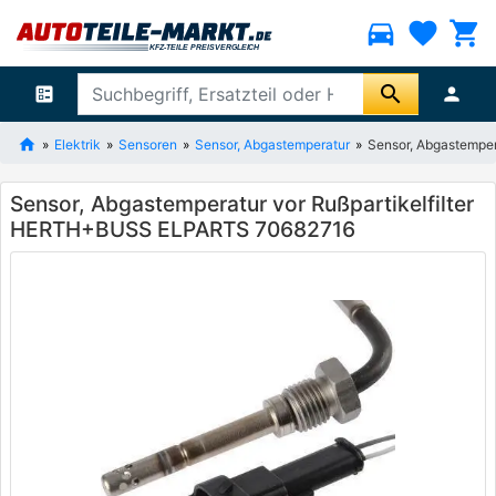
directions_car
favorite
shopping_cart
search
ballot
person
Elektrik
Sensoren
Sensor, Abgastemperatur
Sensor, Abgastempe
Sensor, Abgastemperatur vor Rußpartikelfilter
HERTH+BUSS ELPARTS 70682716