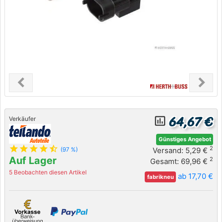
chevron_left
chevron_right
Previous
Next
64,67 €
insert_chart_outlined
Verkäufer
Günstiges Angebot
star
star
star
star
star_half
2
Versand: 5,29 €
(97 %)
Auf Lager
2
Gesamt: 69,96 €
5 Beobachten diesen Artikel
ab 17,70 €
fabrikneu