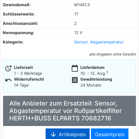
Gewindemaß:
M14X1.5
Schlüsselweite:
17
Anschlussanzahl:
2
Nennspannung:
12 V
Kategorie:
Sensor, Abgastemperatur
alle Angaben ohne Gewähr
more_time
calendar_today
Lieferzeit
Lieferdatum
3
1 - 3 Werktage
10. - 12. Aug.
undo
receipt
Widerrufsrecht
Gewährleistung
14 Tage
24 Monate
Alle Anbieter zum Ersatzteil: Sensor,
Abgastemperatur vor Rußpartikelfilter
HERTH+BUSS ELPARTS 70682716
arrow_downward
Artikelpreis
Gesamtpreis