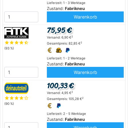
Lieferzeit: 1 - 3 Werktage
Zustand:
Fabrikneu
Warenkorb
75,95 €
2
Versand: 6,90 €
star
star
star
star
star_half
2
Gesamtpreis: 82,85 €
(93 %)
Lieferzeit: 1 - 2 Werktage
Zustand:
Fabrikneu
Warenkorb
100,33 €
2
Versand: 4,95 €
star
star
star
star
star_outline
2
Gesamtpreis: 105,28 €
(90 %)
Lieferzeit: 2 - 5 Werktage
Zustand:
Fabrikneu
Warenkorb