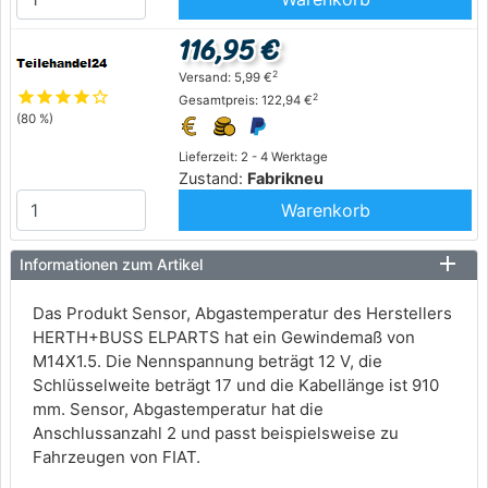
116,95 €
2
Versand: 5,99 €
star
star
star
star
star_outline
2
Gesamtpreis: 122,94 €
(80 %)
Lieferzeit: 2 - 4 Werktage
Zustand:
Fabrikneu
Warenkorb
Informationen zum Artikel
Das Produkt Sensor, Abgastemperatur des Herstellers
HERTH+BUSS ELPARTS hat ein Gewindemaß von
M14X1.5. Die Nennspannung beträgt 12 V, die
Schlüsselweite beträgt 17 und die Kabellänge ist 910
mm. Sensor, Abgastemperatur hat die
Anschlussanzahl 2 und passt beispielsweise zu
Fahrzeugen von FIAT.