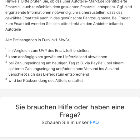
Hinweis: Bitte prüfen Sie, ob das über Autoteile-Markt.de identifizierte
Ersatzteil auch tatsächlich dem gesuchten Ersatzteil entspricht. Ggf. sind
1.9 D Multijet (194AXB1B)
ergänzende Informationen notwendig, um sicherzustellen, dass das
88 / 120
gewählte Ersatzteil auch in das gewünschte Fahrzeug passt. Bei Fragen
zum Ersatzteil wenden Sie sich bitte direkt an den Anbieter teilando
06/2005 - 12/2011
Autoteile
4136083, 4136ACK
Alle Preisangaben in Euro inkl. MwSt.
FIAT
1
im Vergleich zum UVP des Ersatzteilherstellers
CROMA (194_)
2
kann abhängig vom gewählten Lieferzielland abweichen
1.9 D Multijet (194AXC1B, 194AXC12)
3
bei Zahlungseingang am heutigen Tag (z.B. via PayPal), bei einem
späteren Zahlungseingang und/oder einem Versand ins Ausland
110 / 150
verschiebt sich das Lieferdatum entsprechend
4
06/2005 - 12/2011
wird bei Rücksendung des Altteils erstattet
4136084, 4136AJY
FIAT
Sie brauchen Hilfe oder haben eine
CROMA (194_)
Frage?
2.4 D Multijet
Schauen Sie in unser
FAQ
147 / 200
06/2005 - 12/2011