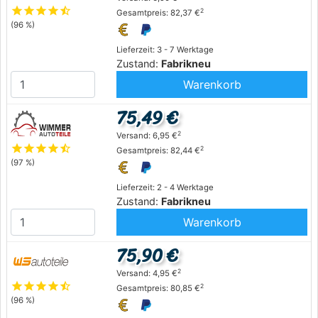
star
star
star
star
star_half
2
Gesamtpreis: 82,37 €
(96 %)
Lieferzeit: 3 - 7 Werktage
Zustand:
Fabrikneu
Warenkorb
75,49 €
2
Versand: 6,95 €
star
star
star
star
star_half
2
Gesamtpreis: 82,44 €
(97 %)
Lieferzeit: 2 - 4 Werktage
Zustand:
Fabrikneu
Warenkorb
75,90 €
2
Versand: 4,95 €
star
star
star
star
star_half
2
Gesamtpreis: 80,85 €
(96 %)