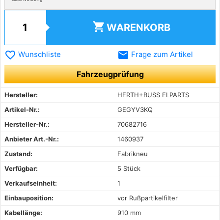
shopping_cart
WARENKORB
favorite_border
email
Wunschliste
Frage zum Artikel
Fahrzeugprüfung
Hersteller:
HERTH+BUSS ELPARTS
Artikel-Nr.:
GEGYV3KQ
Hersteller-Nr.:
70682716
Anbieter Art.-Nr.:
1460937
Zustand:
Fabrikneu
Verfügbar:
5 Stück
Verkaufseinheit:
1
Einbauposition:
vor Rußpartikelfilter
Kabellänge:
910 mm