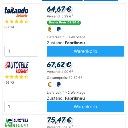
64,67 €
2
Versand: 5,29 €
star
star
star
star
star_half
Bester Preis 69,96 €
(97 %)
Lieferzeit: 1 - 3 Werktage
Zustand:
Fabrikneu
Warenkorb
67,62 €
2
Versand: 4,90 €
star
star
star
star
star_half
2
Gesamtpreis: 72,52 €
(96 %)
Lieferzeit: 1 - 2 Werktage
Zustand:
Fabrikneu
Warenkorb
75,47 €
2
Versand: 6,90 €