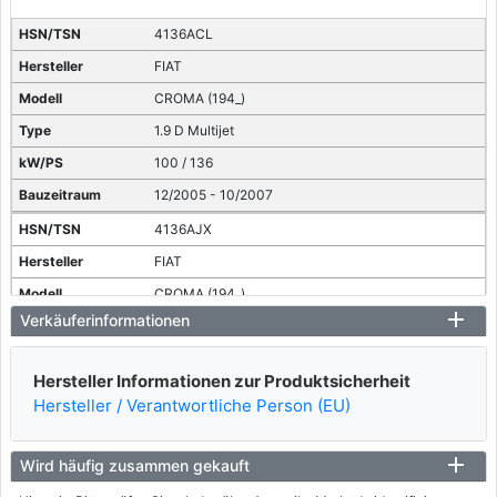
4136ACL
FIAT
CROMA (194_)
1.9 D Multijet
100 / 136
12/2005 - 10/2007
4136AJX
FIAT
CROMA (194_)
Verkäuferinformationen
1.9 D Multijet
85 / 115
Hersteller Informationen zur Produktsicherheit
06/2005 - 12/2011
Hersteller / Verantwortliche Person (EU)
4136082, 4136ACJ
FIAT
Wird häufig zusammen gekauft
CROMA (194_)