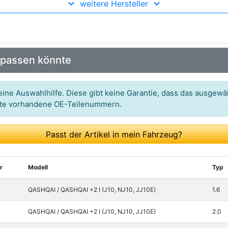
weitere Hersteller
Art.-Nr.: 519000056800
Art.-Nr.: 7523201
Art.-Nr.: 7.02701.19
 passen könnte
Art.-Nr.: 71299
Art.-Nr.: 7523201
ine Auswahlhilfe. Diese gibt keine Garantie, dass das ausgewäh
itte vorhandene OE-Teilenummern.
Art.-Nr.: 347528
Art.-Nr.: 321250133
Passt der Artikel in mein Fahrzeug?
r
Modell
Typ
QASHQAI / QASHQAI +2 I (J10, NJ10, JJ10E)
1.6
QASHQAI / QASHQAI +2 I (J10, NJ10, JJ10E)
2.0