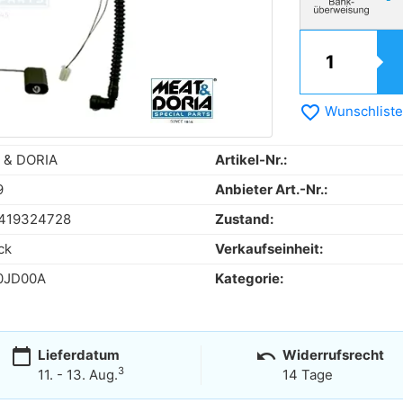
favorite_border
Wunschliste
 & DORIA
Artikel-Nr.:
9
Anbieter Art.-Nr.:
419324728
Zustand:
ck
Verkaufseinheit:
0JD00A
Kategorie:
calendar_today
undo
Lieferdatum
Widerrufsrecht
3
11. - 13. Aug.
14 Tage