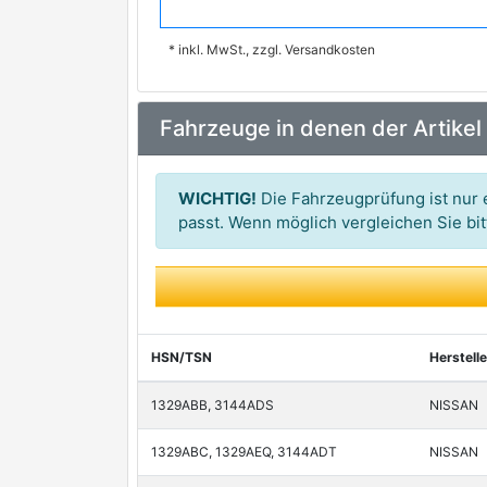
MAGNETI MARELLI
premium Marke
* inkl. MwSt., zzgl. Versandkosten
MARWAL
PIERBURG
Fahrzeuge in denen der Artikel
SIDAT
TI Automotive
WICHTIG!
Die Fahrzeugprüfung ist nur e
VALEO
passt. Wenn möglich vergleichen Sie b
WE PARTS
HSN/TSN
Herstelle
1329ABB, 3144ADS
NISSAN
1329ABC, 1329AEQ, 3144ADT
NISSAN