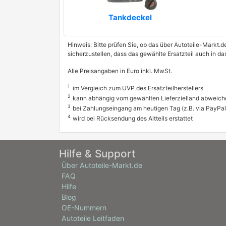
Tankdeckel
Hinweis: Bitte prüfen Sie, ob das über Autoteile-Markt.d
sicherzustellen, dass das gewählte Ersatzteil auch in 
Alle Preisangaben in Euro inkl. MwSt.
1
im Vergleich zum UVP des Ersatzteilherstellers
2
kann abhängig vom gewählten Lieferzielland abweich
3
bei Zahlungseingang am heutigen Tag (z.B. via PayPal
4
wird bei Rücksendung des Altteils erstattet
Hilfe & Support
Über Autoteile-Markt.de
FAQ
Hilfe
Blog
OE-Nummern
Autoteile Leitfaden