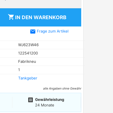
shopping_cart
IN DEN
WARENKORB
email
Frage zum Artikel
WJ623W46
122541200
Fabrikneu
1
Tankgeber
alle Angaben ohne Gewähr
receipt
Gewährleistung
24 Monate