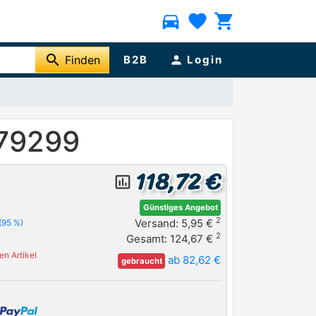
directions_car
favorite
shopping_cart
search
Finden
B2B
person
Login
 79299
118,72 €
insert_chart_outlined
Günstiges Angebot
2
Versand: 5,95 €
(95 %)
2
Gesamt: 124,67 €
n Artikel
ab 82,62 €
gebraucht