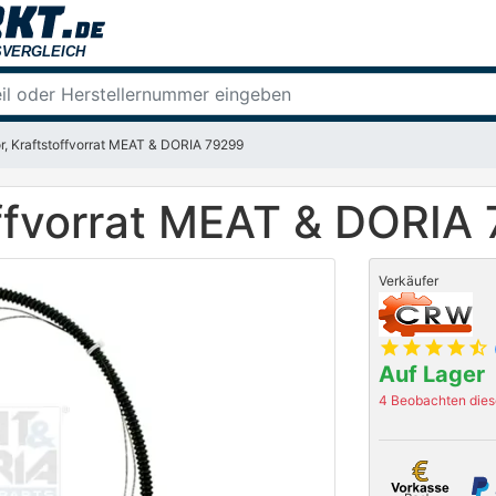
r, Kraftstoffvorrat MEAT & DORIA 79299
offvorrat MEAT & DORIA
Verkäufer
star
star
star
star
star_half
Auf Lager
4 Beobachten diese