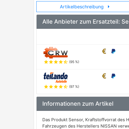
arrow_right
Artikelbeschreibung
Alle Anbieter zum Ersatzteil: 
star
star
star
star
star_half
(95 %)
star
star
star
star
star_half
(97 %)
Informationen zum Artikel
Das Produkt Sensor, Kraftstoffvorrat des
Fahrzeugen des Herstellers NISSAN verw