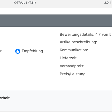
X-TRAIL II (T31)
2.0 
Bewertungsdetails:
4,7 von 5
Artikelbeschreibung:
Kommunikation:
recommend
r
Empfehlung
Lieferzeit:
Versandpreis:
Preis/Leistung:
erheit