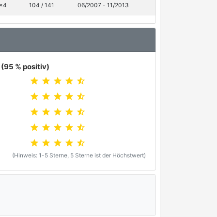
4x4
104 / 141
06/2007 - 11/2013
(95 % positiv)
star
star
star
star
star_half
star
star
star
star
star_half
star
star
star
star
star_half
star
star
star
star
star_half
star
star
star
star
star_half
(Hinweis: 1-5 Sterne, 5 Sterne ist der Höchstwert)