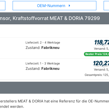
arrow_right
OEM-Nummern
Sensor, Kraftstoffvorrat MEAT & DORIA 79299
118,7
Lieferzeit: 2 - 4 Werktage
Zustand:
Fabrikneu
Versand: 5
Bester Preis 124,
120,2
Lieferzeit: 1 - 3 Werktage
Zustand:
Fabrikneu
Versand: 5
Gesamtpreis: 125
 Herstellers MEAT & DORIA hat eine Referenz für die OE-Numme
endet werden.