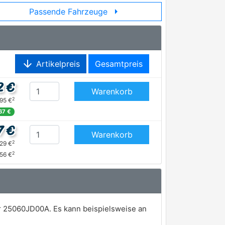
arrow_right
Passende Fahrzeuge
arrow_downward
Artikelpreis
Gesamtpreis
2 €
Warenkorb
2
,95 €
67 €
7 €
Warenkorb
2
,29 €
2
,56 €
r 25060JD00A. Es kann beispielsweise an