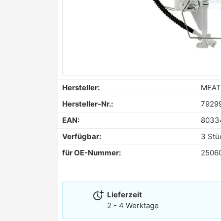
Hersteller:
MEAT
Hersteller-Nr.:
7929
EAN:
8033
Verfügbar:
3 Stü
für OE-Nummer:
2506
more_time
Lieferzeit
2 - 4 Werktage