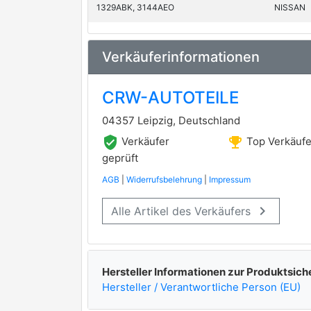
1329ABK, 3144AEO
NISSAN
Verkäuferinformationen
CRW-AUTOTEILE
04357 Leipzig, Deutschland
verified_user
emoji_events
Verkäufer
Top Verkäufe
geprüft
AGB
|
Widerrufsbelehrung
|
Impressum
keyboard_arrow_right
Alle Artikel des Verkäufers
Hersteller Informationen zur Produktsich
Hersteller / Verantwortliche Person (EU)