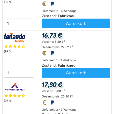
(97 %)
Lieferzeit: 2 - 4 Werktage
Zustand:
Fabrikneu
Warenkorb
16,73 €
2
Versand: 5,29 €
star
star
star
star
star_half
2
Gesamtpreis: 22,02 €
(97 %)
Lieferzeit: 1 - 3 Werktage
Zustand:
Fabrikneu
Warenkorb
17,30 €
2
Versand: 6,00 €
star
star
star
star
star_half
2
Gesamtpreis: 23,30 €
(95 %)
Lieferzeit: 2 - 3 Werktage