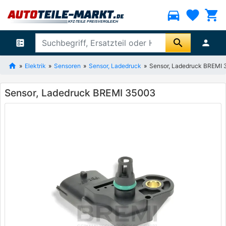
directions_car
favorite
shopping_cart
search
ballot
person
Elektrik
Sensoren
Sensor, Ladedruck
Sensor, Ladedruck BREMI
Sensor, Ladedruck BREMI 35003