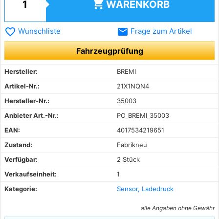
shopping_cart
WARENKORB
favorite_border
email
Wunschliste
Frage zum Artikel
Fahrzeugprüfung
Hersteller:
BREMI
Artikel-Nr.:
21X1NQN4
Hersteller-Nr.:
35003
Anbieter Art.-Nr.:
PO_BREMI_35003
EAN:
4017534219651
Zustand:
Fabrikneu
Verfügbar:
2 Stück
Verkaufseinheit:
1
Kategorie:
Sensor, Ladedruck
alle Angaben ohne Gewähr