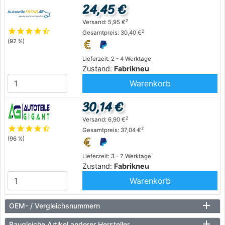
24,45 €
2
Versand: 5,95 €
star
star
star
star
star_half
2
Gesamtpreis: 30,40 €
(92 %)
Lieferzeit: 2 - 4 Werktage
Zustand:
Fabrikneu
Warenkorb
30,14 €
2
Versand: 6,90 €
star
star
star
star
star_half
2
Gesamtpreis: 37,04 €
(96 %)
Lieferzeit: 3 - 7 Werktage
Zustand:
Fabrikneu
Warenkorb
OEM- / Vergleichsnummern
Baugleiche Artikel anderer Hersteller