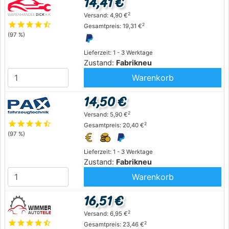
14,41 €
2
Versand: 4,90 €
star
star
star
star
star_half
2
Gesamtpreis: 19,31 €
(97 %)
Lieferzeit: 1 - 3 Werktage
Zustand:
Fabrikneu
Warenkorb
14,50 €
2
Versand: 5,90 €
star
star
star
star
star_half
2
Gesamtpreis: 20,40 €
(97 %)
Lieferzeit: 1 - 3 Werktage
Zustand:
Fabrikneu
Warenkorb
16,51 €
2
Versand: 6,95 €
star
star
star
star
star_half
2
Gesamtpreis: 23,46 €