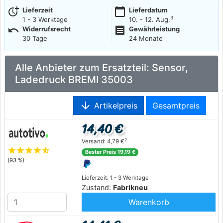
more_time
calendar_today
Lieferzeit
Lieferdatum
3
1 - 3 Werktage
10. - 12. Aug.
undo
receipt
Widerrufsrecht
Gewährleistung
30 Tage
24 Monate
Alle Anbieter zum Ersatzteil: Sensor,
Ladedruck BREMI 35003
arrow_downward
Artikelpreis
Gesamtpreis
14,40 €
2
Versand: 4,79 €
star
star
star
star
star_half
Bester Preis 19,19 €
(93 %)
Lieferzeit: 1 - 3 Werktage
Zustand:
Fabrikneu
Warenkorb