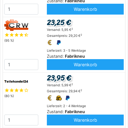
Zustand:
Fabrikneu
Warenkorb
23,25 €
2
Versand: 5,95 €
star
star
star
star
star_half
2
Gesamtpreis: 29,20 €
(95 %)
Lieferzeit: 3 - 5 Werktage
Zustand:
Fabrikneu
Warenkorb
23,95 €
2
Versand: 5,99 €
star
star
star
star
star_outline
2
Gesamtpreis: 29,94 €
(80 %)
Lieferzeit: 2 - 4 Werktage
Zustand:
Fabrikneu
Warenkorb