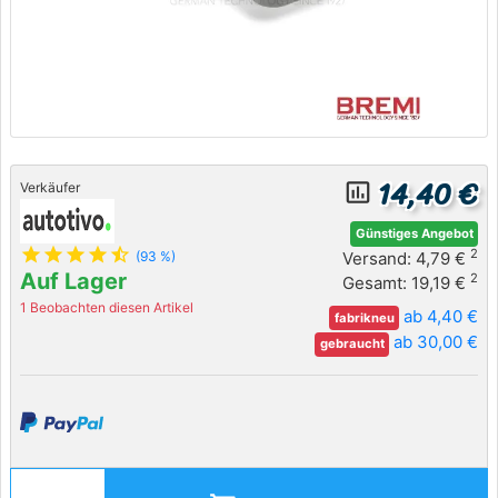
14,40 €
insert_chart_outlined
Verkäufer
Günstiges Angebot
star
star
star
star
star_half
2
Versand: 4,79 €
(93 %)
Auf Lager
2
Gesamt: 19,19 €
1 Beobachten diesen Artikel
ab 4,40 €
fabrikneu
ab 30,00 €
gebraucht