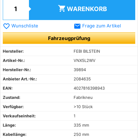
shopping_cart
WARENKORB
favorite_border
email
Wunschliste
Frage zum Artikel
Fahrzeugprüfung
Hersteller:
FEBI BILSTEIN
Artikel-Nr.:
VNX5L2WV
Hersteller-Nr.:
39894
Anbieter Art.-Nr.:
2084635
EAN:
4027816398943
Zustand:
Fabrikneu
Verfügbar:
>10 Stück
Verkaufseinheit:
1
Länge:
335 mm
Kabellänge:
250 mm