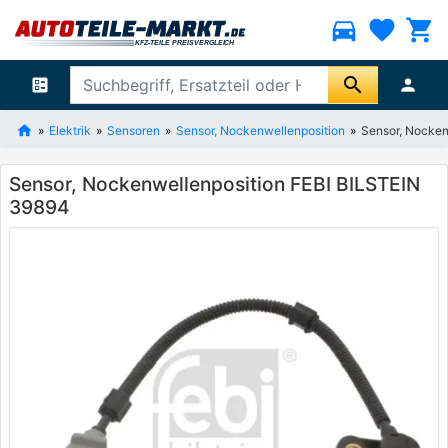
directions_car
favorite
shopping_cart
search
ballot
person
Elektrik
Sensoren
Sensor, Nockenwellenposition
Sensor, Nocken
Sensor, Nockenwellenposition FEBI BILSTEIN
39894