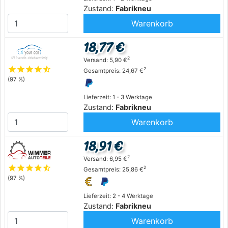
Zustand:
Fabrikneu
Warenkorb
18,77 €
2
Versand: 5,90 €
star
star
star
star
star_half
2
Gesamtpreis: 24,67 €
(97 %)
Lieferzeit: 1 - 3 Werktage
Zustand:
Fabrikneu
Warenkorb
18,91 €
2
Versand: 6,95 €
star
star
star
star
star_half
2
Gesamtpreis: 25,86 €
(97 %)
Lieferzeit: 2 - 4 Werktage
Zustand:
Fabrikneu
Warenkorb