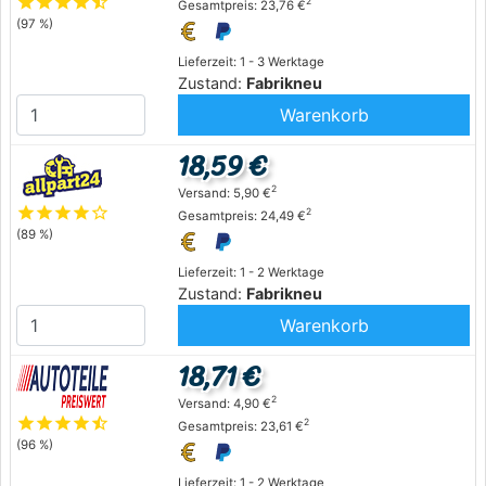
star
star
star
star
star_half
2
Gesamtpreis: 23,76 €
(97 %)
Lieferzeit: 1 - 3 Werktage
Zustand:
Fabrikneu
Warenkorb
18,59 €
2
Versand: 5,90 €
star
star
star
star
star_outline
2
Gesamtpreis: 24,49 €
(89 %)
Lieferzeit: 1 - 2 Werktage
Zustand:
Fabrikneu
Warenkorb
18,71 €
2
Versand: 4,90 €
star
star
star
star
star_half
2
Gesamtpreis: 23,61 €
(96 %)
Lieferzeit: 1 - 2 Werktage