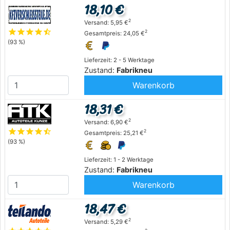
18,10 €
2
Versand: 5,95 €
star
star
star
star
star_half
2
Gesamtpreis: 24,05 €
(93 %)
Lieferzeit: 2 - 5 Werktage
Zustand:
Fabrikneu
Warenkorb
18,31 €
2
Versand: 6,90 €
star
star
star
star
star_half
2
Gesamtpreis: 25,21 €
(93 %)
Lieferzeit: 1 - 2 Werktage
Zustand:
Fabrikneu
Warenkorb
18,47 €
2
Versand: 5,29 €