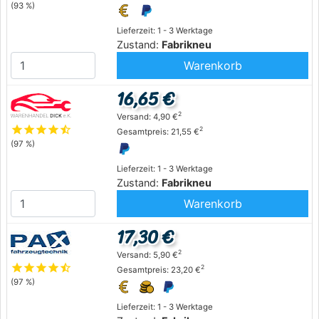
(93 %)
Lieferzeit: 1 - 3 Werktage
Zustand:
Fabrikneu
Warenkorb
16,65 €
2
Versand: 4,90 €
star
star
star
star
star_half
2
Gesamtpreis: 21,55 €
(97 %)
Lieferzeit: 1 - 3 Werktage
Zustand:
Fabrikneu
Warenkorb
17,30 €
2
Versand: 5,90 €
star
star
star
star
star_half
2
Gesamtpreis: 23,20 €
(97 %)
Lieferzeit: 1 - 3 Werktage