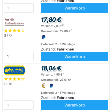
Zustand:
Fabrikneu
Warenkorb
17,80 €
2
Versand: 7,00 €
star
star
star
star
star_outline
2
Gesamtpreis: 24,80 €
(81 %)
Lieferzeit: 2 - 3 Werktage
Zustand:
Fabrikneu
Warenkorb
18,06 €
2
Versand: 4,95 €
star
star
star
star
star_outline
2
Gesamtpreis: 23,01 €
(90 %)
Lieferzeit: 2 - 5 Werktage
Zustand:
Fabrikneu
Warenkorb