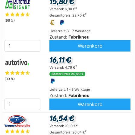
15,80 €
2
Versand: 6,90 €
star
star
star
star
star_half
2
Gesamtpreis: 22,70 €
(96 %)
Lieferzeit: 3 - 7 Werktage
Zustand:
Fabrikneu
Warenkorb
16,11 €
2
Versand: 4,79 €
star
star
star
star
star_half
Bester Preis 20,90 €
(93 %)
Lieferzeit: 1 - 3 Werktage
Zustand:
Fabrikneu
Warenkorb
16,54 €
2
Versand: 10,10 €
star
star
star
star
star_half
2
Gesamtpreis: 26,64 €