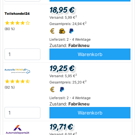
18,95 €
2
Versand: 5,99 €
star
star
star
star
star_outline
2
Gesamtpreis: 24,94 €
(80 %)
Lieferzeit: 2 - 4 Werktage
Zustand:
Fabrikneu
Warenkorb
19,25 €
2
Versand: 5,95 €
star
star
star
star
star_half
2
Gesamtpreis: 25,20 €
(92 %)
Lieferzeit: 2 - 4 Werktage
Zustand:
Fabrikneu
Warenkorb
19,71 €
2
Versand: 6,00 €