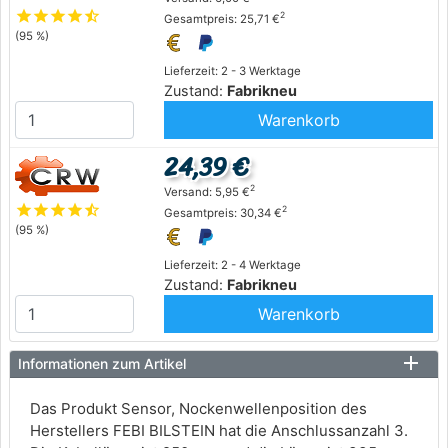
star
star
star
star
star_half
2
Gesamtpreis: 25,71 €
(95 %)
Lieferzeit: 2 - 3 Werktage
Zustand:
Fabrikneu
Warenkorb
24,39 €
2
Versand: 5,95 €
star
star
star
star
star_half
2
Gesamtpreis: 30,34 €
(95 %)
Lieferzeit: 2 - 4 Werktage
Zustand:
Fabrikneu
Warenkorb
Informationen zum Artikel
Das Produkt Sensor, Nockenwellenposition des
Herstellers FEBI BILSTEIN hat die Anschlussanzahl 3.