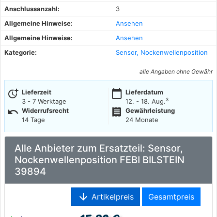
Anschlussanzahl:
3
Allgemeine Hinweise:
Ansehen
Allgemeine Hinweise:
Ansehen
Kategorie:
Sensor, Nockenwellenposition
alle Angaben ohne Gewähr
more_time
calendar_today
Lieferzeit
Lieferdatum
3
3 - 7 Werktage
12. - 18. Aug.
undo
receipt
Widerrufsrecht
Gewährleistung
14 Tage
24 Monate
Alle Anbieter zum Ersatzteil: Sensor,
Nockenwellenposition FEBI BILSTEIN
39894
arrow_downward
Artikelpreis
Gesamtpreis