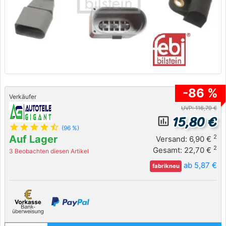
-86 %
Verkäufer
UVP: 116,79 €
15,80 €
insert_chart_outlined
star
star
star
star
star_half
(96 %)
Auf Lager
2
Versand: 6,90 €
2
Gesamt: 22,70 €
3 Beobachten diesen Artikel
ab 5,87 €
fabrikneu