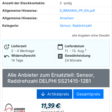
Anzahl der Steckkontakte:
2 -polig
Allgemeine Hinweise:
D_BRAKING_PP_EN.pdf
Allgemeine Hinweise:
Ansehen
Kategorie:
Sensor, Raddrehzahl
alle Angaben ohne Gewähr
more_time
calendar_today
Lieferzeit
Lieferdatum
3
2 - 4 Werktage
11. - 13. Aug.
undo
receipt
Widerrufsrecht
Gewährleistung
14 Tage
24 Monate
Alle Anbieter zum Ersatzteil: Sensor,
Raddrehzahl DELPHI SS21415-12B1
arrow_downward
Artikelpreis
Gesamtpreis
11,39 €
2