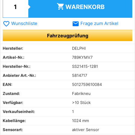
shopping_cart
WARENKORB
favorite_border
email
Wunschliste
Frage zum Artikel
Fahrzeugprüfung
Hersteller:
DELPHI
Artikel-Nr.:
789KYMV7
Hersteller-Nr.:
SS21415-12B1
Anbieter Art.-Nr.:
5814717
EAN:
5012759610084
Zustand:
Fabrikneu
Verfügbar:
>10 Stück
Verkaufseinheit:
1
Kabellänge:
1024 mm
Sensorart:
aktiver Sensor