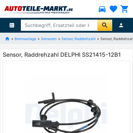
directions_car
favorite
shopping_cart
search
ballot
person
Bremsanlage
Sensoren
Sensor, Raddrehzahl
Sensor, Raddrehza
Sensor, Raddrehzahl DELPHI SS21415-12B1