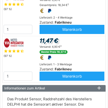
Versand: 6,95 €
star
star
star
star
star_half
2
Gesamtpreis: 18,34 €
(97 %)
Lieferzeit: 2 - 4 Werktage
Zustand:
Fabrikneu
Warenkorb
11,47 €
2
Versand: 4,90 €
star
star
star
star
star_half
Bester Preis 16,37 €
(97 %)
Lieferzeit: 1 - 3 Werktage
Zustand:
Fabrikneu
Warenkorb
Informationen zum Artikel
Das Produkt Sensor, Raddrehzahl des Herstellers
DELPHI hat die Sensorart aktiver Sensor. Die