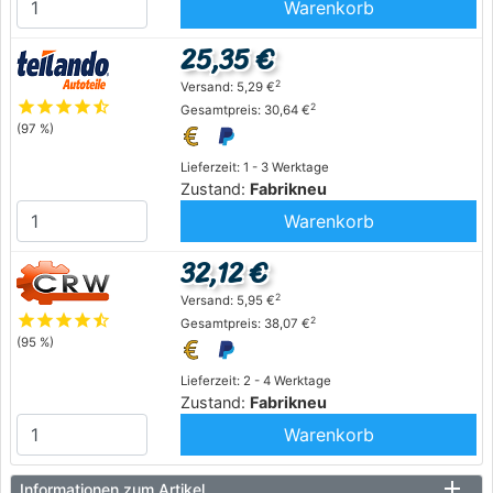
Warenkorb
25,35 €
2
Versand: 5,29 €
star
star
star
star
star_half
2
Gesamtpreis: 30,64 €
(97 %)
Lieferzeit: 1 - 3 Werktage
Zustand:
Fabrikneu
Warenkorb
32,12 €
2
Versand: 5,95 €
star
star
star
star
star_half
2
Gesamtpreis: 38,07 €
(95 %)
Lieferzeit: 2 - 4 Werktage
Zustand:
Fabrikneu
Warenkorb
Informationen zum Artikel