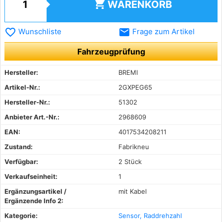
shopping_cart
WARENKORB
favorite_border
email
Wunschliste
Frage zum Artikel
Fahrzeugprüfung
Hersteller:
BREMI
Artikel-Nr.:
2GXPEG65
Hersteller-Nr.:
51302
Anbieter Art.-Nr.:
2968609
EAN:
4017534208211
Zustand:
Fabrikneu
Verfügbar:
2 Stück
Verkaufseinheit:
1
Ergänzungsartikel /
mit Kabel
Ergänzende Info 2:
Kategorie:
Sensor, Raddrehzahl