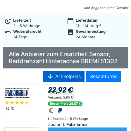
alle Angaben ohne Gewähr
more_time
calendar_today
Lieferzeit
Lieferdatum
3
2 - 5 Werktage
11. - 14. Aug.
undo
receipt
Widerrufsrecht
Gewährleistung
14 Tage
24 Monate
Alle Anbieter zum Ersatzteil: Sensor,
Raddrehzahl Hinterachse BREMI 51302
arrow_downward
Artikelpreis
Gesamtpreis
22,92 €
2
Versand: 5,95 €
star
star
star
star
star_half
Bester Preis 28,87 €
(93 %)
Lieferzeit: 2 - 5 Werktage
Zustand:
Fabrikneu