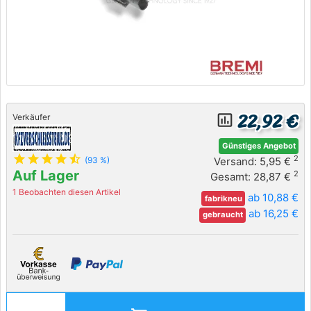
22,92 €
insert_chart_outlined
Verkäufer
Günstiges Angebot
star
star
star
star
star_half
2
Versand: 5,95 €
(93 %)
Auf Lager
2
Gesamt: 28,87 €
1 Beobachten diesen Artikel
ab 10,88 €
fabrikneu
ab 16,25 €
gebraucht