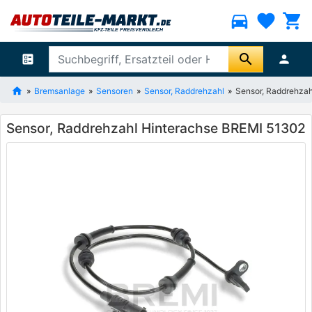
directions_car
favorite
shopping_cart
search
ballot
person
Bremsanlage
Sensoren
Sensor, Raddrehzahl
Sensor, Raddrehza
Sensor, Raddrehzahl Hinterachse BREMI 51302