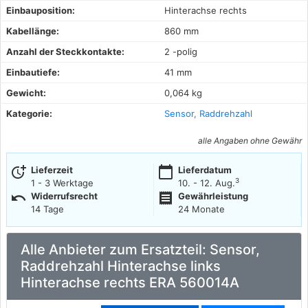
Einbauposition:
Hinterachse rechts
Kabellänge:
860 mm
Anzahl der Steckkontakte:
2 -polig
Einbautiefe:
41 mm
Gewicht:
0,064 kg
Kategorie:
Sensor, Raddrehzahl
alle Angaben ohne Gewähr
more_time
calendar_today
Lieferzeit
Lieferdatum
3
1 - 3 Werktage
10. - 12. Aug.
undo
receipt
Widerrufsrecht
Gewährleistung
14 Tage
24 Monate
Alle Anbieter zum Ersatzteil: Sensor,
Raddrehzahl Hinterachse links
Hinterachse rechts ERA 560014A