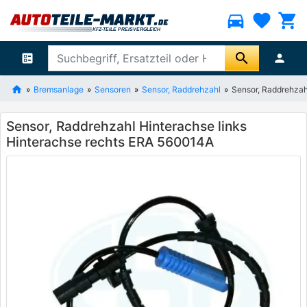
directions_car
favorite
shopping_cart
search
ballot
person
Bremsanlage
Sensoren
Sensor, Raddrehzahl
Sensor, Raddrehzah
Sensor, Raddrehzahl Hinterachse links
Hinterachse rechts ERA 560014A