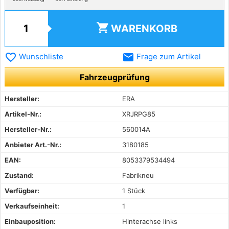
shopping_cart
WARENKORB
favorite_border
email
Wunschliste
Frage zum Artikel
Fahrzeugprüfung
Hersteller:
ERA
Artikel-Nr.:
XRJRPG85
Hersteller-Nr.:
560014A
Anbieter Art.-Nr.:
3180185
EAN:
8053379534494
Zustand:
Fabrikneu
Verfügbar:
1 Stück
Verkaufseinheit:
1
Einbauposition:
Hinterachse links