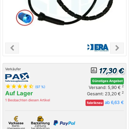
chevron_left
chevron_right
Previous
Next
17,30 €
insert_chart_outlined
Verkäufer
Günstiges Angebot
star
star
star
star
star_half
2
Versand: 5,90 €
(97 %)
Auf Lager
2
Gesamt: 23,20 €
1 Beobachten diesen Artikel
ab 6,63 €
fabrikneu