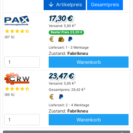
arrow_downward
Artikelpreis
Gesamtpreis
17,30 €
2
Versand: 5,90 €
star
star
star
star
star_half
Bester Preis 23,20 €
(97 %)
Lieferzeit: 1 - 3 Werktage
Zustand:
Fabrikneu
Warenkorb
23,47 €
2
Versand: 5,95 €
star
star
star
star
star_half
2
Gesamtpreis: 29,42 €
(95 %)
Lieferzeit: 2 - 4 Werktage
Zustand:
Fabrikneu
Warenkorb