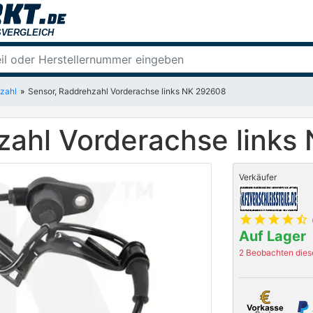
zahl
Sensor, Raddrehzahl Vorderachse links NK 292608
zahl Vorderachse links
Verkäufer
star
star
star
star
star_half
Auf Lager
2 Beobachten diese