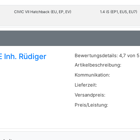
CIVIC VII Hatchback (EU, EP, EV)
1.4 iS (EP1, EU5, EU7)
CIVIC VII Hatchback (EU, EP, EV)
1.6 i (EP2, EU8, EU6)
CIVIC VII Hatchback (EU, EP, EV)
1.7 CTDi (EP4, EU9)
Inh. Rüdiger
Bewertungsdetails:
4,7 von 5
Artikelbeschreibung:
Kommunikation:
CIVIC VII Stufenheck (ES, ET)
1.4 (ES4)
Lieferzeit:
Versandpreis:
CIVIC VII Stufenheck (ES, ET)
1.6 (ES5)
Preis/Leistung: