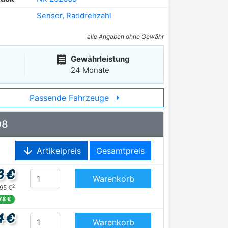
Sensor, Raddrehzahl
alle Angaben ohne Gewähr
receipt
Gewährleistung
24 Monate
arrow_right
Passende Fahrzeuge
08
arrow_downward
Artikelpreis
Gesamtpreis
3 €
Warenkorb
2
,95 €
78 €
4 €
Warenkorb