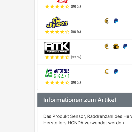
star
star
star
star
star_half
(96 %)
star
star
star
star
star_outline
(89 %)
star
star
star
star
star_half
(93 %)
star
star
star
star
star_half
(96 %)
Informationen zum Artikel
Das Produkt Sensor, Raddrehzahl des Hers
Herstellers HONDA verwendet werden.