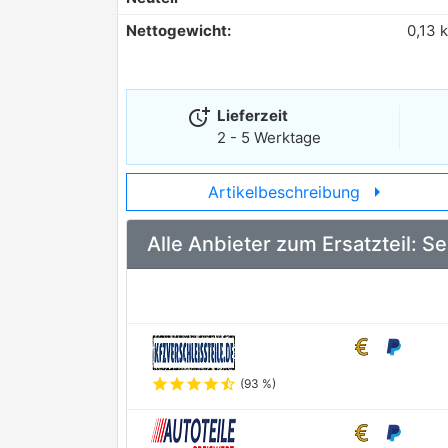
Nettogewicht:
0,13 
more_time
Lieferzeit
2 - 5 Werktage
arrow_right
Artikelbeschreibung
Alle Anbieter zum Ersatzteil: 
star
star
star
star
star_half
(93 %)