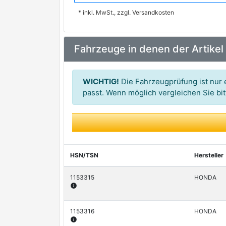
* inkl. MwSt., zzgl. Versandkosten
METZGER AUTOTEILE
MEYLE
premium Marke
Fahrzeuge in denen der Artikel
BLUE PRINT
VEMO
premium Marke
WICHTIG!
Die Fahrzeugprüfung ist nur e
TRISCAN
passt. Wenn möglich vergleichen Sie b
premium Marke
GSP
KAVO PARTS
KAWE
HSN/TSN
Hersteller
NIPPARTS
premium Marke
1153315
HONDA
info
STELLOX
1153316
HONDA
info