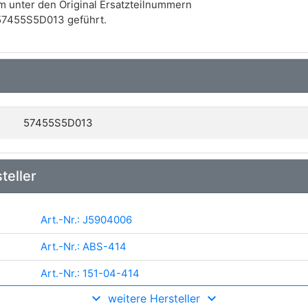
m unter den Original Ersatzteilnummern
57455S5D013 geführt.
57455S5D013
teller
Art.-Nr.: J5904006
Art.-Nr.: ABS-414
Art.-Nr.: 151-04-414
weitere Hersteller
Art.-Nr.: 30836