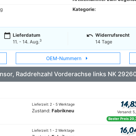
kg
Kategorie:
calendar_today
undo
Lieferdatum
Widerrufsrecht
3
11. - 14. Aug.
14 Tage
arrow_right
OEM-Nummern
Sensor, Raddrehzahl Vorderachse links NK 2926
14,8
Lieferzeit: 2 - 5 Werktage
Zustand:
Fabrikneu
Versand: 5
Bester Preis 20,
16,0
Lieferzeit: 1 - 2 Werktage