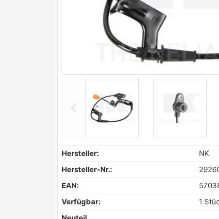
chevron_left
Previous
Hersteller:
NK
Hersteller-Nr.:
2926
EAN:
5703
Verfügbar:
1 Stü
Neuteil