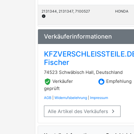
2131344, 2131347, 7100527
HONDA
info
2131345, 2131348, 7100528
HONDA
Verkäuferinformationen
info
2131351, 2131352
HONDA
KFZVERSCHLEISSTEILE.DE 
info
Fischer
7100529
HONDA
74523 Schwäbisch Hall, Deutschland
info
verified_user
recommend
Verkäufer
Empfehlung
geprüft
7100530
HONDA
info
AGB
|
Widerrufsbelehrung
|
Impressum
keyboard_arrow_right
Alle Artikel des Verkäufers