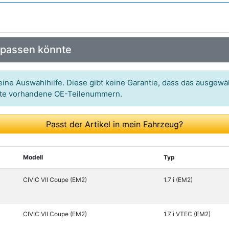
Art.-Nr.: 09001044
Art.-Nr.: 31-14 899 0009
 passen könnte
Art.-Nr.: ADH27160
Art.-Nr.: V26-72-0048
ine Auswahlhilfe. Diese gibt keine Garantie, dass das ausgewäh
itte vorhandene OE-Teilenummern.
Art.-Nr.: 8180 40280
Art.-Nr.: 9A0663
Passt der Artikel in mein Fahrzeug?
Art.-Nr.: BAS-2076
Art.-Nr.: 8180 40280
Modell
Typ
Art.-Nr.: J5004014
CIVIC VII Coupe (EM2)
1.7 i (EM2)
Art.-Nr.: 06-65656-SX
CIVIC VII Coupe (EM2)
1.7 i VTEC (EM2)