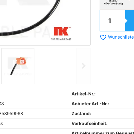
favorite_border
Wunschliste
chevron_right
Next
Artikel-Nr.:
08
Anbieter Art.-Nr.:
858959968
Zustand:
ck
Verkaufseinheit:
Artikelnummer zum Gegens