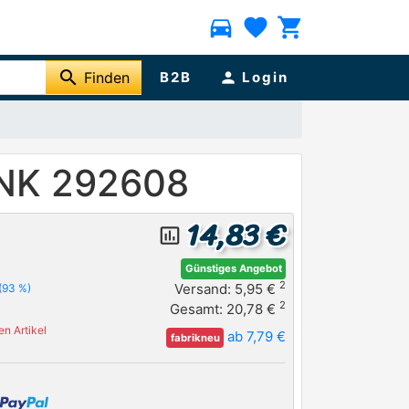
directions_car
favorite
shopping_cart
search
Finden
B2B
person
Login
 NK 292608
14,83 €
insert_chart_outlined
Günstiges Angebot
2
Versand: 5,95 €
(93 %)
2
Gesamt: 20,78 €
n Artikel
ab 7,79 €
fabrikneu