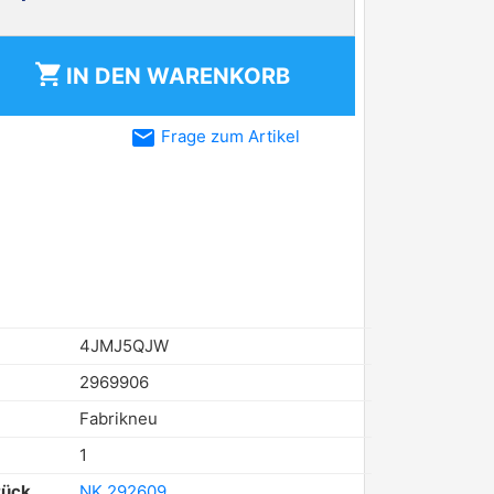
shopping_cart
IN DEN
WARENKORB
email
Frage zum Artikel
4JMJ5QJW
2969906
Fabrikneu
1
tück
NK 292609