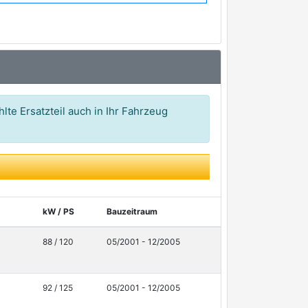
17,48 €*
17,90 €*
19,23 €*
19,60 €*
lte Ersatzteil auch in Ihr Fahrzeug
22,42 €*
kW / PS
Bauzeitraum
88 / 120
05/2001 - 12/2005
92 / 125
05/2001 - 12/2005