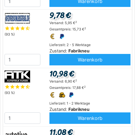
Warenkorb
9,78 €
2
Versand: 5,95 €
star
star
star
star
star_half
2
Gesamtpreis: 15,73 €
(93 %)
Lieferzeit: 2 - 5 Werktage
Zustand:
Fabrikneu
Warenkorb
10,98 €
2
Versand: 6,90 €
star
star
star
star
star_half
2
Gesamtpreis: 17,88 €
(93 %)
Lieferzeit: 1 - 2 Werktage
Zustand:
Fabrikneu
Warenkorb
11,08 €