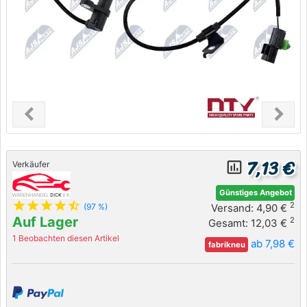
chevron_left
chevron_right
Previous
Next
7,13 €
insert_chart_outlined
Verkäufer
Günstiges Angebot
star
star
star
star
star_half
2
Versand: 4,90 €
(97 %)
Auf Lager
2
Gesamt: 12,03 €
1 Beobachten diesen Artikel
ab 7,98 €
fabrikneu