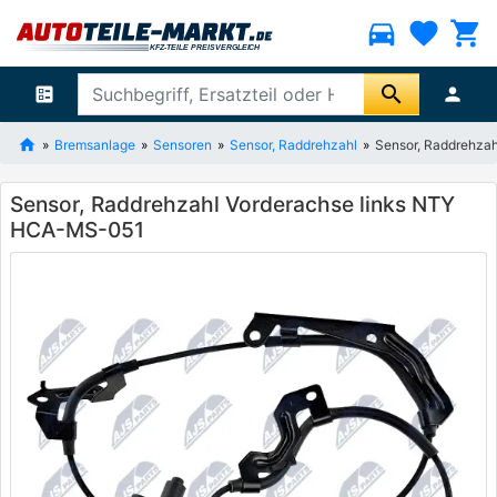
directions_car
favorite
shopping_cart
search
ballot
person
Bremsanlage
Sensoren
Sensor, Raddrehzahl
Sensor, Raddrehza
Sensor, Raddrehzahl Vorderachse links NTY
HCA-MS-051