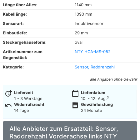
Länge über Alles:
1140 mm
Kabellänge:
1090 mm
Sensorart:
Induktivsensor
Einbautiefe:
29 mm
Steckergehäuseform:
oval
Artikelnummer zum
NTY HCA-MS-052
Gegenstück
Kategorie:
Sensor, Raddrehzahl
alle Angaben ohne Gewähr
more_time
calendar_today
Lieferzeit
Lieferdatum
3
1 - 3 Werktage
10. - 12. Aug.
undo
receipt
Widerrufsrecht
Gewährleistung
14 Tage
24 Monate
Alle Anbieter zum Ersatzteil: Sensor,
Raddrehzahl Vorderachse links NTY