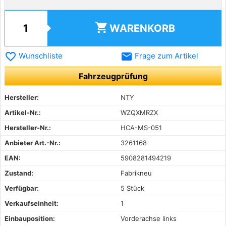
shopping_cart
WARENKORB
favorite_border
email
Wunschliste
Frage zum Artikel
Fahrzeugprüfung
Hersteller:
NTY
Artikel-Nr.:
WZQXMRZX
Hersteller-Nr.:
HCA-MS-051
Anbieter Art.-Nr.:
3261168
EAN:
5908281494219
Zustand:
Fabrikneu
Verfügbar:
5 Stück
Verkaufseinheit:
1
Einbauposition:
Vorderachse links