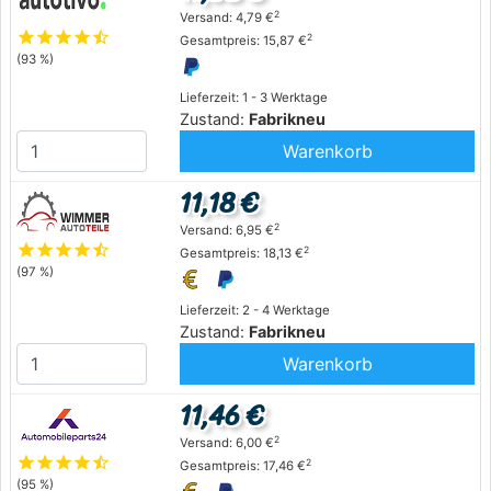
2
Versand: 4,79 €
star
star
star
star
star_half
2
Gesamtpreis: 15,87 €
(93 %)
Lieferzeit: 1 - 3 Werktage
Zustand:
Fabrikneu
Warenkorb
11,18 €
2
Versand: 6,95 €
star
star
star
star
star_half
2
Gesamtpreis: 18,13 €
(97 %)
Lieferzeit: 2 - 4 Werktage
Zustand:
Fabrikneu
Warenkorb
11,46 €
2
Versand: 6,00 €
star
star
star
star
star_half
2
Gesamtpreis: 17,46 €
(95 %)