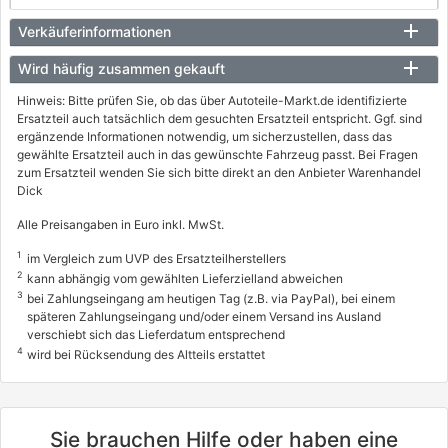
MITSUBISHI
Verkäuferinformationen
L200 / TRITON (KA_T, KB_T)
Wird häufig zusammen gekauft
2.5 DI-D 4WD (KB4T)
Hinweis: Bitte prüfen Sie, ob das über Autoteile-Markt.de identifizierte
131 / 178
Ersatzteil auch tatsächlich dem gesuchten Ersatzteil entspricht. Ggf. sind
ergänzende Informationen notwendig, um sicherzustellen, dass das
04/2010 - 12/2015
gewählte Ersatzteil auch in das gewünschte Fahrzeug passt. Bei Fragen
zum Ersatzteil wenden Sie sich bitte direkt an den Anbieter Warenhandel
7431AAA, 7431AAH, 7431AAK
Dick
info
Alle Preisangaben in Euro inkl. MwSt.
MITSUBISHI
L200 / TRITON (KA_T, KB_T)
1
im Vergleich zum UVP des Ersatzteilherstellers
2
kann abhängig vom gewählten Lieferzielland abweichen
2.5 DI-D 4WD (KB4T)
3
bei Zahlungseingang am heutigen Tag (z.B. via PayPal), bei einem
100 / 136
späteren Zahlungseingang und/oder einem Versand ins Ausland
verschiebt sich das Lieferdatum entsprechend
11/2005 - 12/2015
4
wird bei Rücksendung des Altteils erstattet
Sie brauchen Hilfe oder haben eine