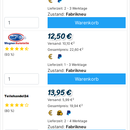
Lieferzeit: 2 - 3 Werktage
Zustand:
Fabrikneu
Warenkorb
12,50 €
2
Versand: 10,10 €
star
star
star
star
star_half
2
Gesamtpreis: 22,60 €
(93 %)
Lieferzeit: 1 - 3 Werktage
Zustand:
Fabrikneu
Warenkorb
13,95 €
2
Versand: 5,99 €
star
star
star
star
star_outline
2
Gesamtpreis: 19,94 €
(80 %)
Lieferzeit: 2 - 4 Werktage
Zustand:
Fabrikneu