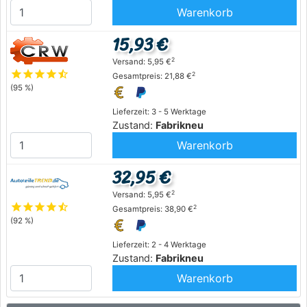
Warenkorb
15,93 €
2
Versand: 5,95 €
star
star
star
star
star_half
2
Gesamtpreis: 21,88 €
(95 %)
Lieferzeit: 3 - 5 Werktage
Zustand:
Fabrikneu
Warenkorb
32,95 €
2
Versand: 5,95 €
star
star
star
star
star_half
2
Gesamtpreis: 38,90 €
(92 %)
Lieferzeit: 2 - 4 Werktage
Zustand:
Fabrikneu
Warenkorb