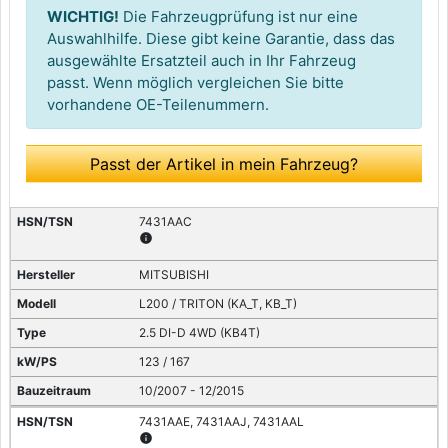
WICHTIG!
Die Fahrzeugprüfung ist nur eine
Auswahlhilfe. Diese gibt keine Garantie, dass das
ausgewählte Ersatzteil auch in Ihr Fahrzeug
passt. Wenn möglich vergleichen Sie bitte
vorhandene OE-Teilenummern.
Passt der Artikel in mein Fahrzeug?
7431AAC
info
MITSUBISHI
L200 / TRITON (KA_T, KB_T)
2.5 DI-D 4WD (KB4T)
123 / 167
10/2007 - 12/2015
7431AAE, 7431AAJ, 7431AAL
info