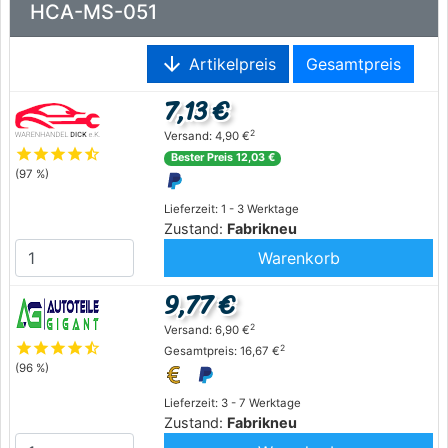
HCA-MS-051
arrow_downward
Artikelpreis
Gesamtpreis
7,13 €
2
Versand: 4,90 €
star
star
star
star
star_half
Bester Preis 12,03 €
(97 %)
Lieferzeit: 1 - 3 Werktage
Zustand:
Fabrikneu
Warenkorb
9,77 €
2
Versand: 6,90 €
star
star
star
star
star_half
2
Gesamtpreis: 16,67 €
(96 %)
Lieferzeit: 3 - 7 Werktage
Zustand:
Fabrikneu