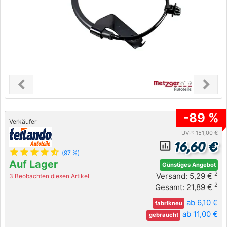
chevron_left
chevron_right
Previous
Next
-89 %
Verkäufer
UVP: 151,00 €
16,60 €
insert_chart_outlined
star
star
star
star
star_half
(97 %)
Auf Lager
Günstiges Angebot
2
Versand: 5,29 €
3 Beobachten diesen Artikel
2
Gesamt: 21,89 €
ab 6,10 €
fabrikneu
ab 11,00 €
gebraucht