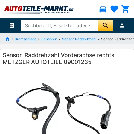
directions_car
favorite
shopping_cart
search
ballot
person
Bremsanlage
Sensoren
Sensor, Raddrehzahl
Sensor, Raddrehza
Sensor, Raddrehzahl Vorderachse rechts
METZGER AUTOTEILE 09001235