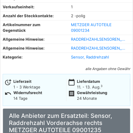
Verkaufseinheit:
1
Anzahl der Steckkontakte:
2 -polig
Artikelnummer zum
METZGER AUTOTEILE
Gegenstück
09001234
Allgemeine Hinweise:
RADDREHZAHLSENSOREN_...
Allgemeine Hinweise:
RADDREHZAHLSENSOREN_...
Kategorie:
Sensor, Raddrehzahl
alle Angaben ohne Gewähr
more_time
calendar_today
Lieferzeit
Lieferdatum
3
1 - 3 Werktage
11. - 13. Aug.
undo
receipt
Widerrufsrecht
Gewährleistung
14 Tage
24 Monate
Alle Anbieter zum Ersatzteil: Sensor,
Raddrehzahl Vorderachse rechts
METZGER AUTOTEILE 09001235