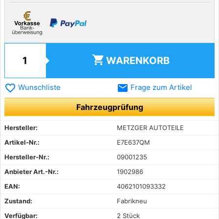
shopping_cart
WARENKORB
favorite_border
email
Wunschliste
Frage zum Artikel
Fahrzeugprüfung
Hersteller:
METZGER AUTOTEILE
Artikel-Nr.:
E7E637QM
Hersteller-Nr.:
09001235
Anbieter Art.-Nr.:
1902986
EAN:
4062101093332
Zustand:
Fabrikneu
Verfügbar:
2 Stück