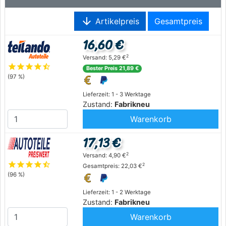
arrow_downward
Artikelpreis
Gesamtpreis
16,60 €
2
Versand: 5,29 €
star
star
star
star
star_half
Bester Preis 21,89 €
(97 %)
Lieferzeit: 1 - 3 Werktage
Zustand:
Fabrikneu
Warenkorb
17,13 €
2
Versand: 4,90 €
star
star
star
star
star_half
2
Gesamtpreis: 22,03 €
(96 %)
Lieferzeit: 1 - 2 Werktage
Zustand:
Fabrikneu
Warenkorb