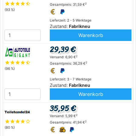
star
star
star
star
star_half
2
Gesamtpreis: 31,59 €
(93 %)
Lieferzeit: 2 - 5 Werktage
Zustand:
Fabrikneu
Warenkorb
29,39 €
2
Versand: 6,90 €
star
star
star
star
star_half
2
Gesamtpreis: 36,29 €
(96 %)
Lieferzeit: 3 - 7 Werktage
Zustand:
Fabrikneu
Warenkorb
35,95 €
2
Versand: 5,99 €
star
star
star
star
star_outline
2
Gesamtpreis: 41,94 €
(80 %)