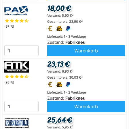
18,00 €
2
Versand: 5,90 €
star
star
star
star
star_half
2
Gesamtpreis: 23,90 €
(97 %)
Lieferzeit: 1 - 3 Werktage
Zustand:
Fabrikneu
Warenkorb
23,13 €
2
Versand: 6,90 €
star
star
star
star
star_half
2
Gesamtpreis: 30,03 €
(93 %)
Lieferzeit: 1 - 2 Werktage
Zustand:
Fabrikneu
Warenkorb
25,64 €
2
Versand: 5,95 €